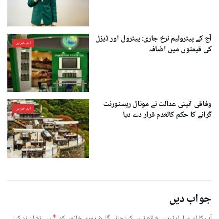
آج کے پیٹرولیم نرخ جاری: پیٹرول اور ڈیزل
اہم خبریں
کی قیمتوں میں اضافہ
وفاقی آئینی عدالت نے مونال ریسٹورنٹ
اہم خبریں
گرانے کا حکم کالعدم قرار دے دیا
جواب دیں
آپ کا ای میل ایڈریس شائع نہیں کیا جائے گا۔
ضروری خانوں کو
*
سے نشان زد کیا