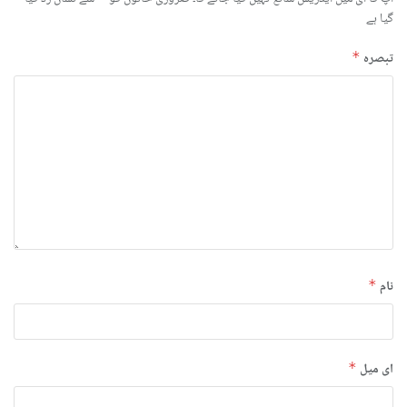
گیا ہے
تبصرہ
*
نام
*
ای میل
*