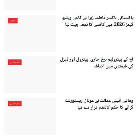
پاکستانی باکسر فاطمہ زہرا نے کامن ویلتھ
قومی
گیمز 2026 میں کانسی کا تمغہ جیت لیا
آج کے پیٹرولیم نرخ جاری: پیٹرول اور ڈیزل
اہم خبریں
کی قیمتوں میں اضافہ
وفاقی آئینی عدالت نے مونال ریسٹورنٹ
اہم خبریں
گرانے کا حکم کالعدم قرار دے دیا