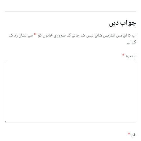
جواب دیں
آپ کا ای میل ایڈریس شائع نہیں کیا جائے گا۔
ضروری خانوں کو
*
سے نشان زد کیا
گیا ہے
تبصرہ
*
نام
*