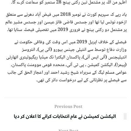
اطہر من اللہ پر مشتمل تین رکنی بینچ 28 ستمبر کو سماعت کرے گا۔
یاد رہے کہ سپریم کورٹ نے نومبر 2018 میں فیض آباد دھرنے سے متعلق
ازخود نوٹس لیا تھا اور جسٹس قاضی فائز عیسیٰ اور جسٹس مشیر عالم
پر مشتمل دو رکنی بینچ نے فروری 2019 میں تفصیلی فیصلہ سنایا تھا۔
فیصلے کے خلاف اپریل 2019 میں اس وقت کی وفاقی حکومت نے
وزارت دفاع توسط سے انٹیلی جینس بیورو (آئی بی)، انٹروسز
انٹیلیجنس (آئی ایس آئی)، پاکستان الیکٹرا نک میڈیا ریگیولیٹری اتھارٹی
(پیمرا)، الیکشن کمیشن ، پی ٹی آئی، متحدہ قومی موومنٹ پاکستان،
عوامی مسلم لیگ کے سربراہ شیخ رشید احمد اور اعجاز الحق کی جانب
سے فیصلے پر نظرثانی کے لیے درخواست دائر کی تھی۔
Previous Post
الیکشن کمیشن نے عام انتخابات کرانے کا اعلان کر دیا