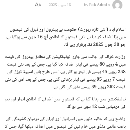
A
Pak Admin
by
16 جون , 2025
A
اسلام آباد ( نئی تازہ رپورٹ) حکومت نے پیٹرول اور ڈیزل کی قیمتوں
میں بڑا اضافہ کر دیا ہے۔ نئی قیمتوں کا اطلاق آج 16 جون سے ہوگیا ہے،
جو 30 جون 2025 تک برقرار رہے گا۔
وزارت خزانہ کی جانب سے جاری نوٹیفکیشن کے مطابق پیٹرول کی قیمت
میں 4 روپے 80 پیسے فی لیٹر اضافہ کیا گیا ہے، جس کے بعد نئی قیمت
258 روپے 45 پیسے فی لیٹر ہو گئی ہے۔ اسی طرح ہائی اسپیڈ ڈیزل کی
قیمت 7 روپے 95 پیسے فی لیٹر بڑھائی گئی ہے، جس کے بعد اس کی نئی
قیمت 262 روپے 59 پیسے مقرر کی گئی ہے۔
نوٹیفکیشن میں بتایا گیا ہے کہ قیمتوں میں اضافے کا اطلاق اتوار اور پیر
کی درمیانی شب 12 بجے سے ہو گا۔
واضح رہے کہ حالیہ دنوں میں اسرائیل اور ایران کے درمیان کشیدگی کے
باعث عالمی منڈی میں خام تیل کی قیمتوں میں اضافہ دیکھا گیا، جس کا