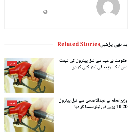
یہ بھی پڑھیں
Related Stories
حکومت نے عید سے قبل پیٹرول کی قیمت
قومی
میں ایک روپیہ فی لیٹر کمی کر دی
وزیراعظم نے عیدالاضحیٰ سے قبل پیٹرول
قومی
10.20 روپے فی لیٹرسستا کر دیا