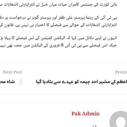
ہائی کورٹ کے جسٹس کامران حیات میاں خیل نے انٹراپارٹی انتخابات سے
پی ٹی آئی کے رہنما بیرسٹر علی ظفر اور بیرسٹر گوہر نے درخواست پر دل
انٹراپارٹی انتخابات کے حوالے سے فیصلے کا اختیار ہی نہیں ہے، قانون ک
انہوں نے اپنے دلائل میں کہا کہ الیکشن کمیشن کے اس فیصلے کا پہلا بڑا
جبکہ اس فیصلے سے پی ٹی آئی 8 فروری کے الیکشن میں حصہ بھی نہیں لے سکے گی۔
Next Post
Previ
اعظم کے مشیر احد چیمہ کو عہدے سے ہٹادیا گیا
شاہ محمو
Pak Admin