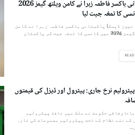
پاکستانی باکسر فاطمہ زہرا نے کامن ویلتھ گیمز 2026
نسی کا تمغہ جیت لیا
 نیوز ڈیسک) پاکستانی باکسر فاطمہ زہرا نے کامن
ویلتھ گیمز 2026 میں کانسی کا تمغہ جیت کر پاکستان
READ
پیٹرولیم نرخ جاری: پیٹرول اور ڈیزل کی قیمتوں
افہ
باد: وفاقی حکومت نے ملک میں نافذ پیٹرولیم
 کے نئے نظام کے تحت پیٹرولیم مصنوعات کی تازہ
..