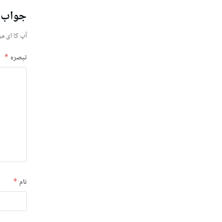
جواب 
آپ کا ای می
تبصرہ
*
نام
*