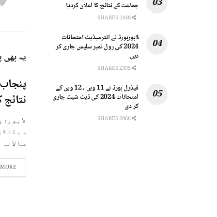
جماعت کے نتائج کا اعلان کردیا
2448 SHARES
لاہوربورڈ نے انٹرمیڈیٹ امتحانات
2024 کی رول نمبر سلپس جاری کر
یہ بھی 
دیں
2395 SHARES
فیڈرل بورڈ نے 11 ویں ، 12 ویں کے
نتائج ک
امتحانات 2024 کی ڈیٹ شیٹ جاری
کر دی
2066 SHARES
لاہور: 
سالانہ ام
 MORE