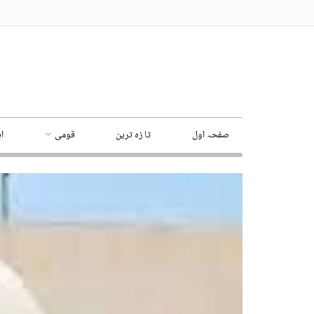
صفحہ اول
تا زہ ترین
قومی
ا