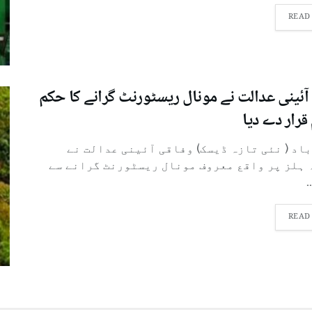
READ
آئینی عدالت نے مونال ریسٹورنٹ گرانے کا حکم
قرار دے دیا
باد ( نئی تازہ ڈیسک) وفاقی آئینی عدالت نے
 ہلز پر واقع معروف مونال ریسٹورنٹ گرانے سے
.
READ