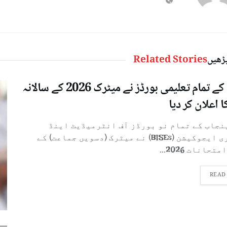
پڑھیں
Related Stories
پنجاب کے تمام تعلیمی بورڈز نے میٹرک 2026 کے سالانہ
ا اعلان کر دیا
پنجاب کے تمام نو بورڈز آف انٹرمیڈیٹ اینڈ
سیکنڈری ایجوکیشن (BISEs) نے میٹرک (دسویں جماعت) کے
تحانات 2026...
READ