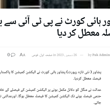
ر ہائی کورٹ نے پی ٹی آئی سے بل
ہ معطل کر دیا
0
A
Pak Admin
by
26 دسمبر , 2023
in
صفحہ اول
,
قومی
A
پشاور ( نئی تازہ رپورٹ) پشاور ہائی کورٹ نے الیکشن کمیشن کا پاکستان
فیصلہ معطل کردیا۔
عدالت نے منگل کو دلائل مکمل ہونے پر الیکشن کمیشن کے فیصلے کے خلا
حتمی فیصلہ ہونے تک الیکشن کمیشن کا فیصلہ معطل ہوگا۔ اورعدالتی ت
جائے۔