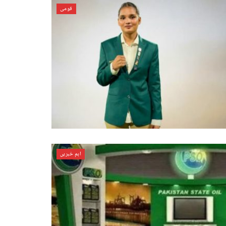
قومی
اہم خبریں