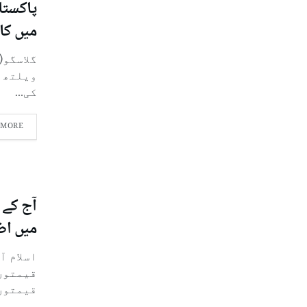
میں کا
گلاسگو(
کی...
 MORE
آج کے 
میں اض
اسلام آ
قیمتوں
قیمتوں.