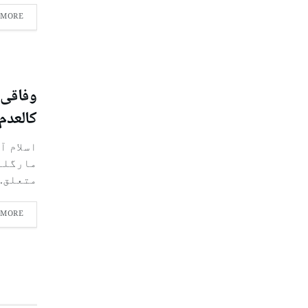
 MORE
وفاقی 
کالعدم 
اسلام آ
مارگلہ
متعلق..
 MORE