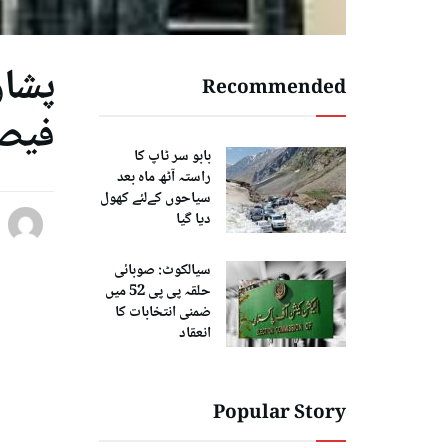
پشاو
Recommended
فیصل
بابو سر ٹاپ کا
راستہ آٹھ ماہ بعد
سیاحوں کےلئے کھول
دیا گیا
سیالکوٹ: صوبائی
حلقہ پی پی 52 میں
ضمنی انتخابات کا
انعقاد
Popular Story