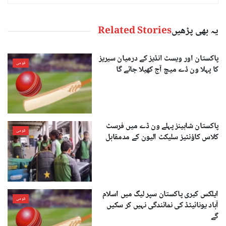
یہ بھی پڑھیں
Related Stories
پاکستان اور ویسٹ انڈیز کے درمیان سیریز
قومی
کا پہلا ون ڈے میچ آج کھیلا جائے گا
پاکستان شاہینز پہلے ون ڈے میں فرسٹ
قومی
کلاس کاؤنٹیز سلیکٹ الیون کے مدمقابل
ایلکس کیری پاکستان سپر لیگ میں اسلام
قومی
آباد یونائیٹڈ کی نمائندگی نہیں کر سکیں
گے