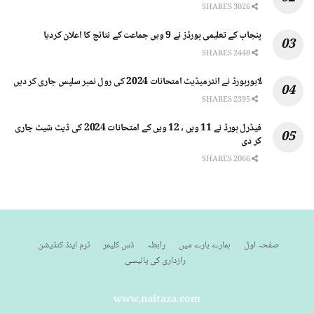
3026 SHARES
پنجاب کے تعلیمی بورڈز نے 9 ویں جماعت کے نتائج کا اعلان کردیا
2448 SHARES
لاہوربورڈ نے انٹرمیڈیٹ امتحانات 2024 کی رول نمبر سلپس جاری کر دیں
2395 SHARES
فیڈرل بورڈ نے 11 ویں ، 12 ویں کے امتحانات 2024 کی ڈیٹ شیٹ جاری
کر دی
2066 SHARES
صفحہ اول
ہمارے بارے میں
رابطہ
ڈس کلیمر
ٹرم اینڈ کنڈیشن
رازداری کی پالیسی
www,naitaza.com