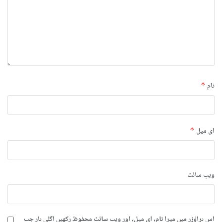
نام
*
ای میل
*
ویب‌ سائٹ
اس براؤزر میں میرا نام، ای میل، اور ویب سائٹ محفوظ رکھیں اگلی بار جب