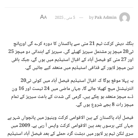
A
Pak Admin
by
5 مئی , 2025
A
بنگلہ دیش کرکٹ ٹیم 21 مئی سے پاکستان کا دورہ کرے گی اورپانچ
ٹی20 میچز پر مشتمل سیریز کھیلے گی۔ سیریز کے ابتدائی دو میچز 25
اور 27 مئی کو فیصل آباد کے اقبال اسٹیڈیم میں ہوں گے، جبکہ باقی
تین میچز لاہور کے قذافی اسٹیڈیم میں منعقد کیے جائیں گے۔
یہ پہلا موقع ہوگا کہ اقبال اسٹیڈیم فیصل آباد میں کوئی ٹی20
انٹرنیشنل میچ کھیلا جائے گا، جہاں ماضی میں 24 ٹیسٹ اور 16 ون
ڈے میچز منعقد ہو چکے ہیں۔ گرمی کی شدت کے باعث سیریز کے تمام
میچز رات 8 بجے شروع ہوں گے۔
فیصل آباد پاکستان کے بین الاقوامی کرکٹ وینیوز میں پانچواں شہر ہے
جہاں کئی برسوں بعد بین الاقوامی کرکٹ واپس آ رہی ہے۔ 2009 میں
سری لنکن ٹیم پر لاہور میں دہشت گرد حملے کے بعد فیصل آباد اسٹیڈیم