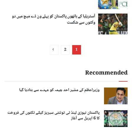
آسٹریلیا کے ہاتھوں پاکستان کو پہلے ون ڈے میچ میں دو
وکٹوں سے شکست
2
1
Recommended
وزیراعظم کے مشیر احد چیمہ کو عہدے سے ہٹادیا گیا
پاکستان نیوزی لینڈ ٹی ٹوئنٹی سیریز کیلئے ٹکٹوں کی فروخت
کا 6 اپریل سے آغاز