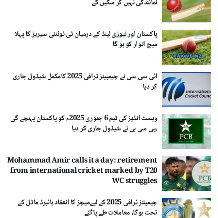
نمائندگی نہیں کر سکیں گے
پاکستان اور نیوزی لینڈ کے درمیان ٹی ٹوئنٹی سیریز کا پہلا
میچ اتوار کو ہو گا
ائی سی سی نے چیمپینز ٹرافی 2025 کامکمل شیڈول جاری
کر دیا
ویسٹ انڈیز کی ٹیم 6 جنوری 2025ء کو پاکستان پہنچے گی
،پی سی بی نے شیڈول جاری کر دیا
Mohammad Amir calls it a day: retirement
from international cricket marked by T20
WC struggles
چیمپئنز ٹرافی 2025 کے لیےمیچز کا انعقاد ہائبرڈ ماڈل کے
تحت ہوگا، معاملات طے پاگئے