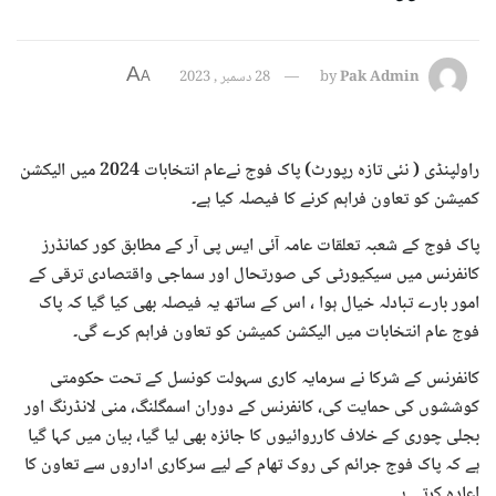
A
Pak Admin
by
28 دسمبر , 2023
A
راولپنڈی ( نئی تازہ رپورٹ) پاک فوج نےعام انتخابات 2024 میں الیکشن
کمیشن کو تعاون فراہم کرنے کا فیصلہ کیا ہے۔
پاک فوج کے شعبہ تعلقات عامہ آئی ایس پی آر کے مطابق کور کمانڈرز
کانفرنس میں سیکیورٹی کی صورتحال اور سماجی واقتصادی ترقی کے
امور بارے تبادلہ خیال ہوا ، اس کے ساتھ یہ فیصلہ بھی کیا گیا کہ پاک
فوج عام انتخابات میں الیکشن کمیشن کو تعاون فراہم کرے گی۔
کانفرنس کے شرکا نے سرمایہ کاری سہولت کونسل کے تحت حکومتی
کوششوں کی حمایت کی، کانفرنس کے دوران اسمگلنگ، منی لانڈرنگ اور
بجلی چوری کے خلاف کارروائیوں کا جائزہ بھی لیا گیا، بیان میں کہا گیا
ہے کہ پاک فوج جرائم کی روک تھام کے لیے سرکاری اداروں سے تعاون کا
اعادہ کرتی ہے۔