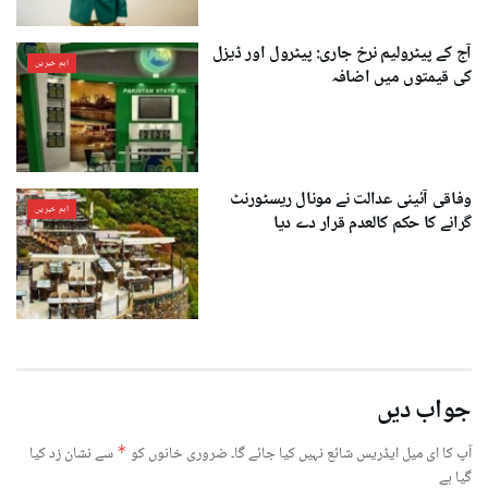
آج کے پیٹرولیم نرخ جاری: پیٹرول اور ڈیزل
اہم خبریں
کی قیمتوں میں اضافہ
وفاقی آئینی عدالت نے مونال ریسٹورنٹ
اہم خبریں
گرانے کا حکم کالعدم قرار دے دیا
جواب دیں
آپ کا ای میل ایڈریس شائع نہیں کیا جائے گا۔
ضروری خانوں کو
*
سے نشان زد کیا
گیا ہے