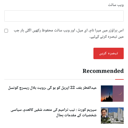
ویب‌ سائٹ
اس براؤزر میں میرا نام، ای میل، اور ویب سائٹ محفوظ رکھیں اگلی بار جب
میں تبصرہ کرنے کےلیے۔
Recommended
عیدالفطر ہفتہ 22 اپریل کو ہو گی ،رویت ہلال ریسرچ کونسل
سپریم کورٹ : نیب ترامیم کی متعدد شقیں کالعدم، سیاسی
شخصیات کے مقدمات بحال