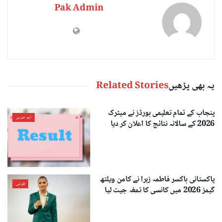
Pak Admin
یہ بھی پڑھیں
Related Stories
پنجاب کے تمام تعلیمی بورڈز نے میٹرک
اہم خبریں
2026 کے سالانہ نتائج کا اعلان کر دیا
پاکستانی باکسر فاطمہ زہرا نے کامن ویلتھ
قومی
گیمز 2026 میں کانسی کا تمغہ جیت لیا