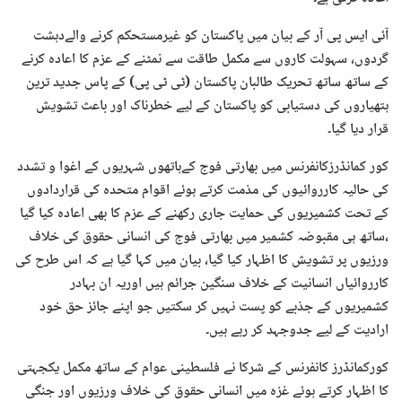
آئی ایس پی آر کے بیان میں پاکستان کو غیرمستحکم کرنے والےدہشت
گردوں، سہولت کاروں سے مکمل طاقت سے نمٹنے کے عزم کا اعادہ کرنے
کے ساتھ ساتھ تحریک طالبان پاکستان (ٹی ٹی پی) کے پاس جدید ترین
ہتھیاروں کی دستیابی کو پاکستان کے لیے خطرناک اور باعث تشویش
قرار دیا گیا۔
کور کمانڈرزکانفرنس میں بھارتی فوج کےہاتھوں شہریوں کے اغوا و تشدد
کی حالیہ کارروائیوں کی مذمت کرتے ہوئے اقوام متحدہ کی قراردادوں
کے تحت کشمیریوں کی حمایت جاری رکھنے کے عزم کا بھی اعادہ کیا گیا
،ساتھ ہی مقبوضہ کشمیر میں بھارتی فوج کی انسانی حقوق کی خلاف
ورزیوں پر تشویش کا اظہار کیا گیا، بیان میں کہا گیا ہے کہ اس طرح کی
کارروائیاں انسانیت کے خلاف سنگین جرائم ہیں اوریہ ان بہادر
کشمیریوں کے جذبے کو پست نہیں کر سکتیں جو اپنے جائز حق خود
ارادیت کے لیے جدوجہد کر رہے ہیں۔
کورکمانڈرز کانفرنس کے شرکا نے فلسطینی عوام کے ساتھ مکمل یکجہتی
کا اظہار کرتے ہوئے غزہ میں انسانی حقوق کی خلاف ورزیوں اور جنگی