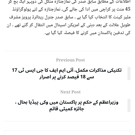
اطلاعات کے مطابق سابق صدر کی نمازجنازہ منگل کی دوپہر ایک بج کر
45 منٹ پر کراچی میں ادا کی جائے گی، نمازجنازہ کے لئے پولوگراؤنڈ
ملیر کینٹ کا انتخاب کیا گیا ہے ۔ سابق صدر جنرل ریٹائرڈ پرویز مشرف
طویل علالت کے بعد دبئی کے امریکن اسپتال میں انتقال کر گئے تھے ۔ ان
کی تدفین پاکستان میں کرنے کا فیصلہ کیا گیا ہے۔
Previous Post
تکنیکی مذاکرات مکمل، آئی ایم ایف کا جی ایس ٹی 17
سے 18 فیصد کرنے پر اصرار
Next Post
وزیراعظم کے حکم پر پاکستان میں وکی پیڈیا بحال ،
جائزہ کمیٹی قائم