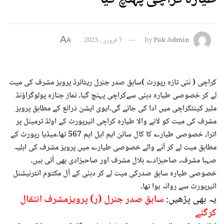
A
Pak Admin
by
7 فروری , 2023
A
کراچی ( نئی تازہ رپورٹ )سابق صدر جنرل ریٹائرڈ پرویز مشرف کی میت
لے کر خصوصی طیارہ دبئی سےکراچی پہنچ گیا۔ نماز جنازہ پولوگراؤنڈ
ملیر کینٹکراچی میں ادا کی جائے گی۔ایوی ایشن ذرائع کے مطابق پرویز
مشرف کی میت کو لانے والا طیارہ کراچی ائیرپورٹ کے اولڈ ٹرمینل پر
اترا، خصوصی طیارے کا کال سائن ایم ایل ایم 567 تھا۔میڈیا رپورٹ کے
مطابق میت لے کر آنے والے خصوصی طیارے میں پرویز مشرف کی اہلیہ
صہبا مشرف، صاحبزادے بلال مشرف اور صاحبزادی بھی آئی ہیں۔
خصوصی طیارہ سابق صدرکی میت لے کر دبئی کے آل مکتوم انٹرنیشنل
ائیرپورٹ سے روانہ ہوا تھا۔
یہ بھی پڑھیں:
سابق صدر جنرل (ر) پرویزمشرف انتقال
کرگئے