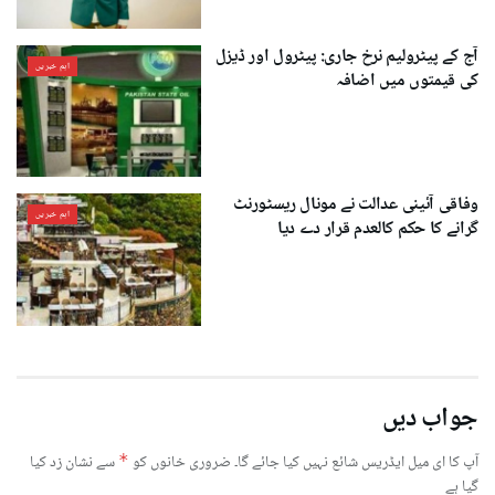
آج کے پیٹرولیم نرخ جاری: پیٹرول اور ڈیزل
اہم خبریں
کی قیمتوں میں اضافہ
وفاقی آئینی عدالت نے مونال ریسٹورنٹ
اہم خبریں
گرانے کا حکم کالعدم قرار دے دیا
جواب دیں
آپ کا ای میل ایڈریس شائع نہیں کیا جائے گا۔
ضروری خانوں کو
*
سے نشان زد کیا
گیا ہے