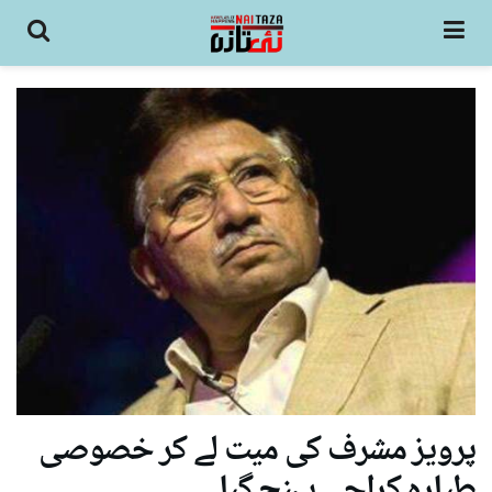
پرویز مشرف کی میت لے کر خصوصی
طیارہ کراچی پہنچ گیا