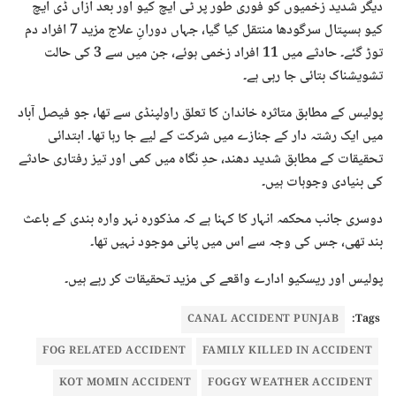
دیگر شدید زخمیوں کو فوری طور پر ٹی ایچ کیو اور بعد ازاں ڈی ایچ
کیو ہسپتال سرگودھا منتقل کیا گیا، جہاں دورانِ علاج مزید 7 افراد دم
توڑ گئے۔ حادثے میں 11 افراد زخمی ہوئے، جن میں سے 3 کی حالت
تشویشناک بتائی جا رہی ہے۔
پولیس کے مطابق متاثرہ خاندان کا تعلق راولپنڈی سے تھا، جو فیصل آباد
میں ایک رشتہ دار کے جنازے میں شرکت کے لیے جا رہا تھا۔ ابتدائی
تحقیقات کے مطابق شدید دھند، حدِ نگاہ میں کمی اور تیز رفتاری حادثے
کی بنیادی وجوہات ہیں۔
دوسری جانب محکمہ انہار کا کہنا ہے کہ مذکورہ نہر وارہ بندی کے باعث
بند تھی، جس کی وجہ سے اس میں پانی موجود نہیں تھا۔
پولیس اور ریسکیو ادارے واقعے کی مزید تحقیقات کر رہے ہیں۔
CANAL ACCIDENT PUNJAB
Tags:
FOG RELATED ACCIDENT
FAMILY KILLED IN ACCIDENT
KOT MOMIN ACCIDENT
FOGGY WEATHER ACCIDENT