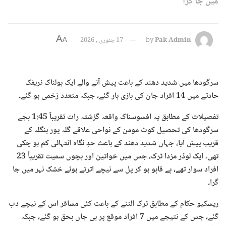
میں جا گرا
A
Pak Admin
by
17 جنوری , 2026
A
سرگودھا میں شدید دھند کے باعث پیش آنے والے ایک ہولناک ٹریفک
حادثے میں 14 افراد جان کی بازی ہار گئے، جبکہ متعدد زخمی ہو گئے۔
تفصیلات کے مطابق یہ افسوسناک واقعہ گزشتہ رات تقریباً 1:45 بجے
سرگودھا کی تحصیل کوٹ مومن کے نواحی علاقے گلہ پور بنگلہ کے
قریب پیش آیا، جہاں شدید دھند کے باعث حدِ نگاہ انتہائی کم ہو چکی
تھی۔ ایک لوڈر مزدا ٹرک، جس میں خواتین اور بچوں سمیت تقریباً 23
افراد سوار تھے، بے قابو ہو کر پل سے نیچے اترتے ہوئے خشک نہر میں جا
گرا۔
ریسکیو حکام کے مطابق ٹرک الٹنے کے باعث کئی مسافر اس کے نیچے دب
گئے، جس کے نتیجے میں 7 افراد موقع پر ہی جاں بحق ہو گئے، جبکہ