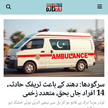
سرگودھا: دھند کے باعث ٹریفک حادثہ،
14 افراد جاں بحق، متعدد زخمی
لوڈر مزدا ٹرک بے قابو ہو کر پل سے نیچے اترتے ہوئے خشک نہر