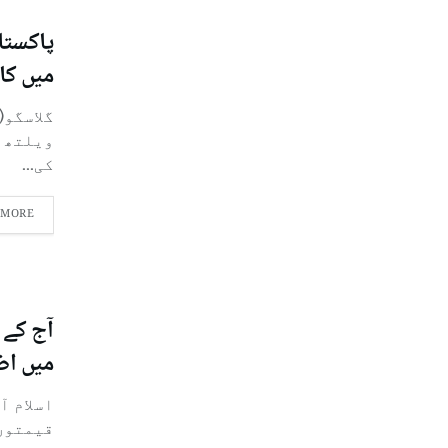
میں کا
گلاسگو(
کی...
 MORE
آج کے 
میں اض
اسلام آ
قیمتوں