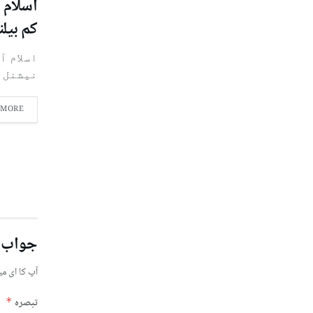
اسلام آ
کم بیل
اسلام آ
نیشنل ہ
 MORE
جواب 
آپ کا ای می
تبصرہ
*