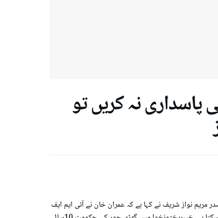
 پاسداری نہ کریں تو
ر مریم نواز شریف نے کہا ہے کہ عمران خان نے آئی ایم ایف
کے ساتھ جو معاہدے کیے ان کی پاسداری نہ کریں تو پاکستان ڈیفالٹ کرسکتا ہے۔ خیبرپختونخوا میں گھڑی چور کی حکومت 10سال