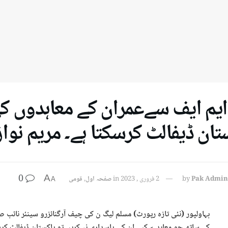
 ایم ایف سےعمران کے معاہدوں کی
تان ڈیفالٹ کرسکتا ہے۔ مریم نواز
0
A
Pak Admin
by
2 فروری , 2023
in
صفحہ اول
,
قومی
A
بہاولپور (نئی تازہ رپورٹ) مسلم لیگ ن کی چیف آرگنائزرو سینئر نائب صد