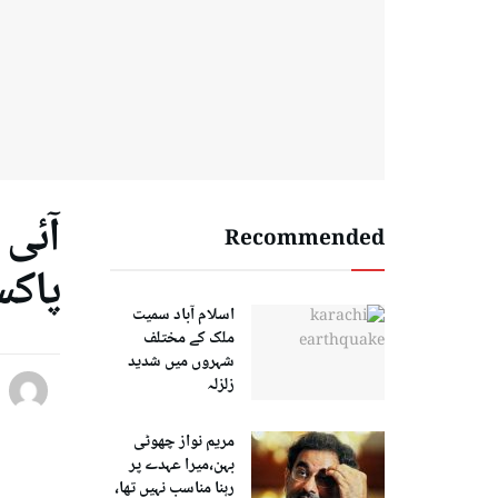
آئی
Recommended
پاکس
اسلام آباد سمیت
ملک کے مختلف
شہروں میں شدید
زلزلہ
مریم نواز چھوٹی
بہن،میرا عہدے پر
رہنا مناسب نہیں تھا،