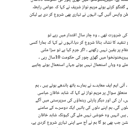
 گفتگو کرتے ہوئے مریم نواز شریف نے کہا کہ عوامی رابطہ
 واپس آئیں گے، انہوں نے تیاری بھی شروع کر دی ہے لیکن
 کی ضرورت تھی ، وہ چار سال اقتدار میں رہے تو
نقید کا نشانہ بنانا شروع کر دیا۔انہوں نے کہا کہ ہمارا کسی
قام پر یقین نہیں رکھتے ، اگر جرم کیا ہے تو سزا ملنی
چاہیے، ناحق کسی کو پکڑنے کے حق میں نہیں ہوں۔مریم نواز نے کہا کہ خیبرپختونخوا میں گھڑی چور کی حکومت 10سال رہی ،
لے وہ وہاں استعمال نہیں ہوئے جہاں استعمال ہونے چاہیے
ٓئی ایم ایف معاہدے نے ہمارے ہاتھ باندھے ہوئے ہیں ، ہم
متعلق سوال پر مریم نواز نے کہا کہ شاہد خاقان عباسی
یں، ان کی اور دیگر پارٹی رہنماؤں کی سرپرستی میں آگے
لوں گی، ہم اپنے دلوں کی باتیں ایک دوسرے کے سامنے
یں انہیں وہ خوشی نہیں ملے گی کیونکہ شاہد خاقان
کشن جب بھی ہو گا ہم نے آج سے اپنی تیاری شروع کردی ہے،