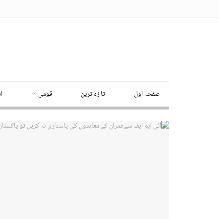
صفحہ اول
تا زہ ترین
قومی
ا