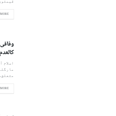
قیمتوں.
 MORE
وفاقی 
کالعدم 
اسلام آ
مارگلہ
متعلق..
 MORE