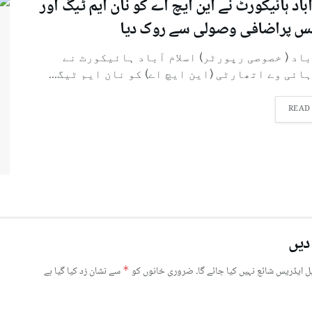
باد ہائیکورٹ نے این ایچ اے کو نان ایم ٹیگ اور
نس پراضافی وصولی سے روک دیا
باد ( خصوصی رپورٹر) اسلام آباد ہائیکورٹ نے
ائی وے اتھارٹی (این ایچ اے) کو نان ایم ٹیگ...
READ
دیں
ل ایڈریس شائع نہیں کیا جائے گا۔
ضروری خانوں کو
*
سے نشان زد کیا گیا ہے