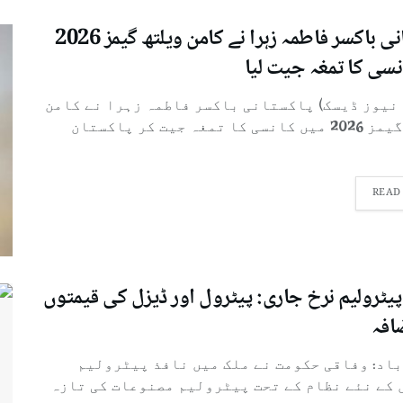
پاکستانی باکسر فاطمہ زہرا نے کامن ویلتھ گیمز 2026
نسی کا تمغہ جیت لیا
 نیوز ڈیسک) پاکستانی باکسر فاطمہ زہرا نے کامن
ویلتھ گیمز 2026 میں کانسی کا تمغہ جیت کر پاکستان
READ
پیٹرولیم نرخ جاری: پیٹرول اور ڈیزل کی قیمتوں
افہ
باد: وفاقی حکومت نے ملک میں نافذ پیٹرولیم
 کے نئے نظام کے تحت پیٹرولیم مصنوعات کی تازہ