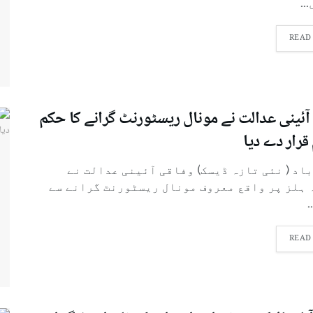
..
READ
آئینی عدالت نے مونال ریسٹورنٹ گرانے کا حکم
قرار دے دیا
باد ( نئی تازہ ڈیسک) وفاقی آئینی عدالت نے
 ہلز پر واقع معروف مونال ریسٹورنٹ گرانے سے
.
READ