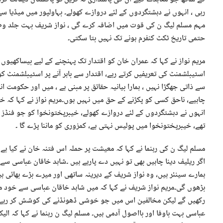
رہی ، انہوں نے دہشتگردوں کے لئے دروازے کھولے۔ بہاولپور میں میڈیا سے
مہم مسلم لیگ ن کی قوت میں اضافہ کرے گی ، نواز شریف بہت جلد وطن
حتمی تاریخ ٹکٹ کنفرم ہونے تک نہیں بتا سکتی۔
مریم نواز نے کہا کہ عمران خان کو اقتدار تک پہنچنے کے لیے بیساکھیوں
اسٹیبلشمنٹ کی تعریفیں کرتے رہے، اقتدار سے باہر آنے پر اسٹیبلشمنٹ کو ت
سے ذاتی جھگڑا نہیں ، ہمارا بیانیہ حقائق پر مبنی ہے ، میں اور حکومت انت
انہوں نے دہشتگردوں کے لئے دروازے کھولے، خیبرپختونخوا کو جو فنڈز م
تھے، خیبرپختونخوا میں پولیس نہتی ہے، کمزوری کو ماننا پڑے گا ۔
مسلم لیگ ن کی رہنما نے کہا کہ معیشت پر حملہ اس فتنہ خان نے کیا ہے ، ا
اگر ریلیف دینا چاہیں بھی تو نہیں دے پارہے ہیں ۔شاہد خاقان عباسی سے 
ہمارے سینئر ہیں، وہ نواز شریف کے دیرینہ ساتھی اور میرے بڑے بھائی ہ
بڑھوں گی۔مریم نواز شریف نے کہا کہ میں شاہد خاقان عباسی سے خود م
رکھیں گے لیکن مخالفین اس میں جو خوشی ڈھونڈنے کی کوشش کر رہے ہ
عباسی بہت باوفا اور بااصول آدمی ہیں۔ مسلم لیگ ن رہنما نے کہا کہ الی