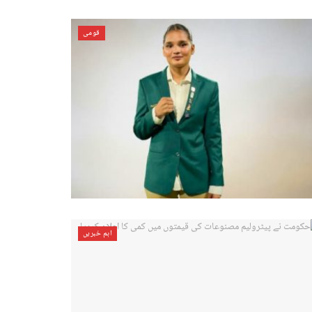
قومی
اہم خبریں