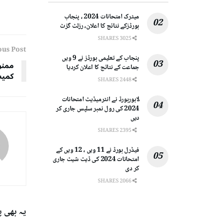
میٹرک امتحانات 2024 ، پنجاب
بورڈزکے نتائج کا اعلان، رزلٹ گزٹ
3025 SHARES
ous Post
پنجاب کے تعلیمی بورڈز نے 9 ویں
ممنو
جماعت کے نتائج کا اعلان کردیا
کمیش
2448 SHARES
لاہوربورڈ نے انٹرمیڈیٹ امتحانات
2024 کی رول نمبر سلپس جاری کر
دیں
2395 SHARES
فیڈرل بورڈ نے 11 ویں ، 12 ویں کے
امتحانات 2024 کی ڈیٹ شیٹ جاری
کر دی
2066 SHARES
یہ بھی 