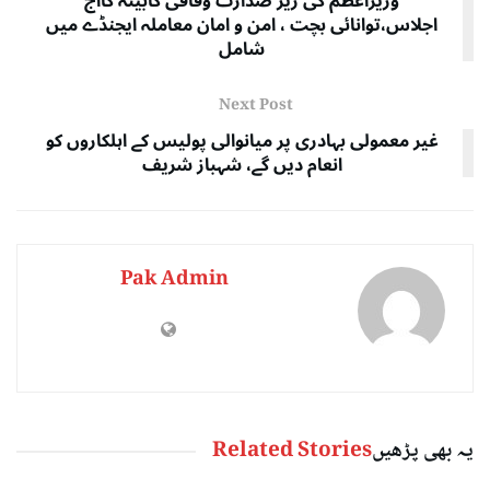
وزیراعظم کی زیر صدارت وفاقی کابینہ کاآج
اجلاس،توانائی بچت ، امن و امان معاملہ ایجنڈے میں
شامل
Next Post
غیر معمولی بہادری پر میانوالی پولیس کے اہلکاروں کو
انعام دیں گے، شہباز شریف
Pak Admin
یہ بھی پڑھیں
Related Stories