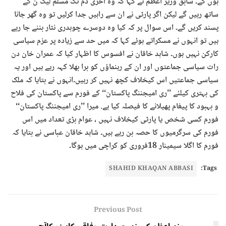
ہوں گے۔ سابق وزیر اعظم نے کہا کہ وہ آخری دم تک مسلم لیگ ن کے
ساتھ رہیں گے لیکن اگر پارٹی نے ان سے راہیں جدا کرلیں تو وہ گھر جانا
پسند کریں گے۔ اس سوال پر کہ کیا وہ دوسرے چوہدری نثار بننے جا رہے
ہیں تو انہوں نے مسکراتے ہوئے کہا کہ میں حد سے زیادہ پر عزم سیاسی
کارکن نہیں ہوں۔ شاہد خاقان نے افسوس کا اظہار کیا کہ عمران خان دن
رات سیاسی جماعتوں اور ان کے رہنماؤں کو برا بھلا کہہ رہے ہیں اور یہ
سیاسی جماعتیں اس کیخلاف کچھ نہیں کر رہیں۔انہوں نے بتایا کہ ملک
کی بہتری کیلئے ’’ری امیجننگ پاکستان‘‘ کے فورم سے پاکستان کی فلاح
و بہبود کا پیغام پھیلانے کا فیصلہ کیا ہے. میرا ’’ری امیجننگ پاکستان‘‘
فورم کسی شخص یا پارٹی کیخلاف نہیں ، عوام بڑی تعداد میں اس
فورم کی سرگرمیوں کا حصہ بن رہے ہیں۔ شاہد خاقان عباسی نے بتایا کہ
فورم کا اگلا سیمینار 18فروری کو کراچی میں ہوگا۔
SHAHID KHAQAN ABBASI
Tags:
Previous Post