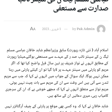
صدارت سے مستعفی
A
Pak Admin
by
1 فروری , 2023
A
اسلام آباد ( نئی تازہ رپورٹ) سابق وزیراعظم شاہد خاقان عباسی مسلم
لیگ ن کے سینئر نائب صد ر کے عہدے سے مستعفی ہوگئے۔میڈیا رپورٹ
کے مطابق انہوں نے نواز شریف پر تین سال قبل واضح کیا تھا کہ اگر
مریم کو پارٹی میں سینئر عہدے پر لایا گیا تو ان کیلئے پارٹی میں رہنا
ممکن نہیں ہوگا۔ ایک سوال کے جواب میں انہوں نے کہا کہ جب سے مریم
لندن سے آئی ہیں اس وقت سے ان کی مریم سے بات چیت نہیں ہوئی۔
مریم نواز سے متعلق انہوں نے کہا کہ مجھے خوشی ہے کہ ان کی سرجری
کامیاب رہی، میری دعائیں ان کے ساتھ ہیں۔
شاہد خاقان نے کہا کہ وہ کسی بھی موقع پر پارٹی کے چیف آرگنائزر نہیں