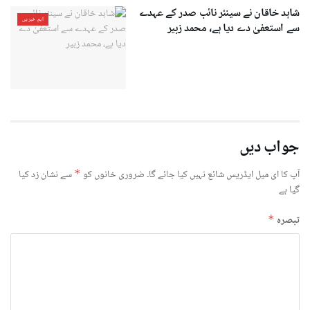
شاہد خاقان نے سینئر نائب صدر کے عہدے
اہم خبریں
سے استعفیٰ دے دیا ہے، محمد زبیر
جواب دیں
آپ کا ای میل ایڈریس شائع نہیں کیا جائے گا۔
ضروری خانوں کو
*
سے نشان زد کیا
گیا ہے
تبصرہ
*