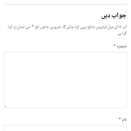
جواب دیں
آپ کا ای میل ایڈریس شائع نہیں کیا جائے گا۔
ضروری خانوں کو
*
سے نشان زد کیا
گیا ہے
تبصرہ
*
نام
*