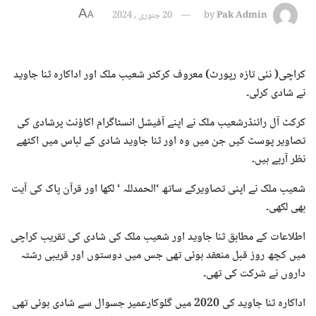
A
Pak Admin
by
20 جنوری , 2024
A
کراچی( نئی تازہ رپورٹ) معروف کرکٹر شعیب ملک اور اداکارہ ثنا جاوید
نے شادی کرلی۔
کرکٹ آل رائنڈرشعیب ملک نے اپنے آفیشل انسٹاگرام اکاؤنٹ پرشادی کی
تصاویر پوسٹ کیں جن میں وہ اور ثنا جاوید شادی کے لباس میں اکٹھے
نظر آرہے ہیں۔
شعیب ملک نے اپنی تصاویرکے ساتھ ‘الحمدللہ ‘ لکھا اور قرآن پاک کی آیت
بھی لکھی۔
اطلاعات کے مطابق ثنا جاوید اور شعیب ملک کی شادی کی تقریب کراچی
میں کچھ روز قبل منعقد ہوئی تھی جس میں دوستوں اور قریبی رشتہ
داروں نے شرکت کی تھی۔
اداکارہ ثنا جاوید کی 2020 میں گلوکارعمیر جسوال سے شادی ہوئی تھی