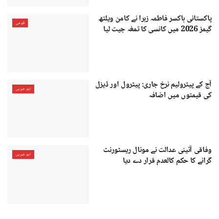
پاکستانی باکسر فاطمہ زہرا نے کامن ویلتھ
قومی
گیمز 2026 میں کانسی کا تمغہ جیت لیا
آج کے پیٹرولیم نرخ جاری: پیٹرول اور ڈیزل
اہم خبریں
کی قیمتوں میں اضافہ
وفاقی آئینی عدالت نے مونال ریسٹورنٹ
اہم خبریں
گرانے کا حکم کالعدم قرار دے دیا