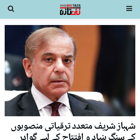
شہباز شریف متعدد ترقیاتی منصوبوں
کے سنگِ بنیاد و افتتاح کے لیے گوادر