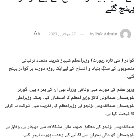
پہنچ گئے
A
Pak Admin
by
27 جولائی , 2023
A
گوادر ( نئی تازہ رپورٹ) وزیراعظم شہباز شریف متعدد ترقیاتی
منصوبوں کے سنگِ بنیاد و افتتاح کے لیےایک روزہ دورے پر گوادر پہنچ
گئے۔
وزیراعظم کے دورے میں وفاقی وزراء بھی ان کے ہمراہ ہیں، گورنر
بلوچستان عبدالولی کاکڑ وزیرِ اعظم کا استقبال کیا۔ جبکہ وزیراعلیٰ
بلوچستان عبدالقدوس بزنجو نے وزیراعظم کی تقریب میں شرکت نہ کرنے
کا فیصلہ کیا ہے۔
عبدالقدوس بزنجو کے مطابق صوبہ مالی مشکلات سے دوچار ہے، وفاق نے
بلوچستان کو مالی بحران سے نکالنے کے وعدے پورے نہیں کئے۔