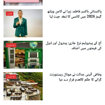
پاکستانی باکسر فاطمہ زہرا نے کامن ویلتھ
قومی
گیمز 2026 میں کانسی کا تمغہ جیت لیا
آج کے پیٹرولیم نرخ جاری: پیٹرول اور ڈیزل
اہم خبریں
کی قیمتوں میں اضافہ
وفاقی آئینی عدالت نے مونال ریسٹورنٹ
اہم خبریں
گرانے کا حکم کالعدم قرار دے دیا