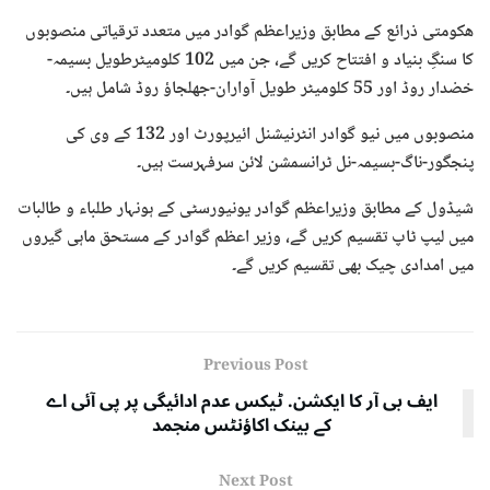
ھکومتی ذرائع کے مطابق وزیراعظم گوادر میں متعدد ترقیاتی منصوبوں
کا سنگِ بنیاد و افتتاح کریں گے، جن میں 102 کلومیٹرطویل بسیمہ-
خضدار روڈ اور 55 کلومیٹر طویل آواران-جھلجاؤ روڈ شامل ہیں۔
منصوبوں میں نیو گوادر انٹرنیشنل ائیرپورٹ اور 132 کے وی کی
پنجگور-ناگ-بسیمہ-نل ٹرانسمشن لائن سرفہرست ہیں۔
شیڈول کے مطابق وزیراعظم گوادر یونیورسٹی کے ہونہار طلباء و طالبات
میں لیپ ٹاپ تقسیم کریں گے، وزیر اعظم گوادر کے مستحق ماہی گیروں
میں امدادی چیک بھی تقسیم کریں گے۔
Previous Post
ایف بی آر کا ایکشن. ٹیکس عدم ادائیگی پر پی آئی اے
کے بینک اکاؤنٹس منجمد
Next Post