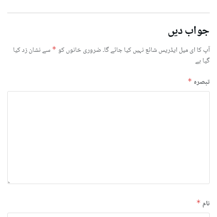
جواب دیں
آپ کا ای میل ایڈریس شائع نہیں کیا جائے گا۔
ضروری خانوں کو
*
سے نشان زد کیا
گیا ہے
تبصرہ
*
نام
*