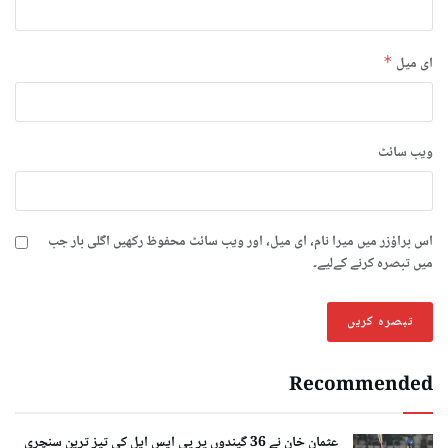
ای میل
*
ویب‌ سائٹ
اس براؤزر میں میرا نام، ای میل، اور ویب سائٹ محفوظ رکھیں اگلی بار جب
میں تبصرہ کرنے کےلیے۔
Recommended
عثمان خان نے 36 گیندوں پر پی ایس ایل کی تیز ترین سنچری