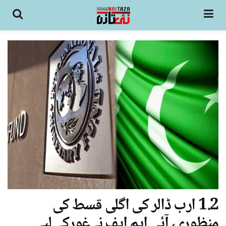
1.2 ارب ڈالر کی اگلی قسط کی
منظوری، آئی ایم ایف نےغورکے لیے