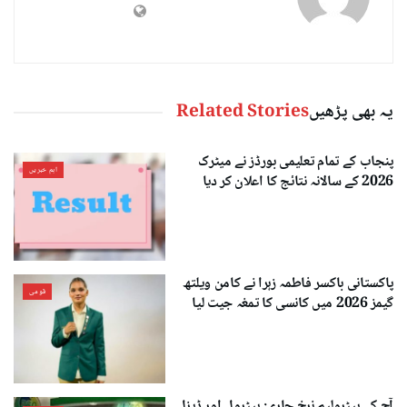
یہ بھی پڑھیں
Related Stories
پنجاب کے تمام تعلیمی بورڈز نے میٹرک
اہم خبریں
2026 کے سالانہ نتائج کا اعلان کر دیا
پاکستانی باکسر فاطمہ زہرا نے کامن ویلتھ
قومی
گیمز 2026 میں کانسی کا تمغہ جیت لیا
آج کے پیٹرولیم نرخ جاری: پیٹرول اور ڈیزل