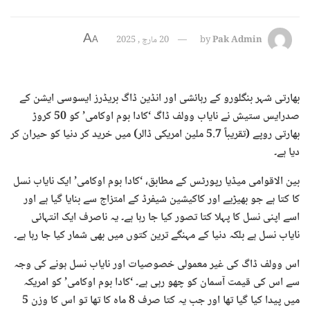
A
Pak Admin
by
20 مارچ , 2025
A
بھارتی شہر بنگلورو کے رہائشی اور انڈین ڈاگ بریڈرز ایسوسی ایشن کے
صدرایس ستیش نے نایاب وولف ڈاگ ‘کادا بوم اوکامی’ کو 50 کروڑ
بھارتی روپے (تقریباً 5.7 ملین امریکی ڈالر) میں خرید کر دنیا کو حیران کر
دیا ہے۔
بین الاقوامی میڈیا رپورٹس کے مطابق، ‘کادا بوم اوکامی’ ایک نایاب نسل
کا کتا ہے جو بھیڑیے اور کاکیشین شیفرڈ کے امتزاج سے بنایا گیا ہے اور
اسے اپنی نسل کا پہلا کتا تصور کیا جا رہا ہے۔ یہ ناصرف ایک انتہائی
نایاب نسل ہے بلکہ دنیا کے مہنگے ترین کتوں میں بھی شمار کیا جا رہا ہے۔
اس وولف ڈاگ کی غیر معمولی خصوصیات اور نایاب نسل ہونے کی وجہ
سے اس کی قیمت آسمان کو چھو رہی ہے۔ ‘کادا بوم اوکامی’ کو امریکہ
میں پیدا کیا گیا تھا اور جب یہ کتا صرف 8 ماہ کا تھا تو اس کا وزن 5