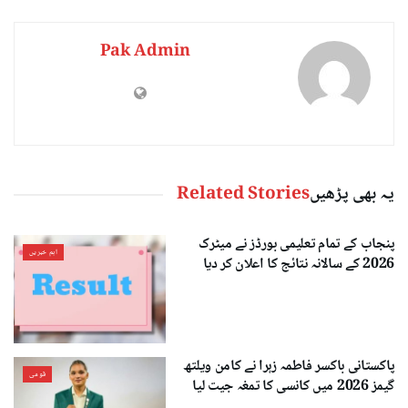
Pak Admin
یہ بھی پڑھیں
Related Stories
پنجاب کے تمام تعلیمی بورڈز نے میٹرک
اہم خبریں
2026 کے سالانہ نتائج کا اعلان کر دیا
پاکستانی باکسر فاطمہ زہرا نے کامن ویلتھ
قومی
گیمز 2026 میں کانسی کا تمغہ جیت لیا