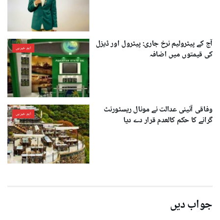
آج کے پیٹرولیم نرخ جاری: پیٹرول اور ڈیزل
اہم خبریں
کی قیمتوں میں اضافہ
وفاقی آئینی عدالت نے مونال ریسٹورنٹ
اہم خبریں
گرانے کا حکم کالعدم قرار دے دیا
جواب دیں