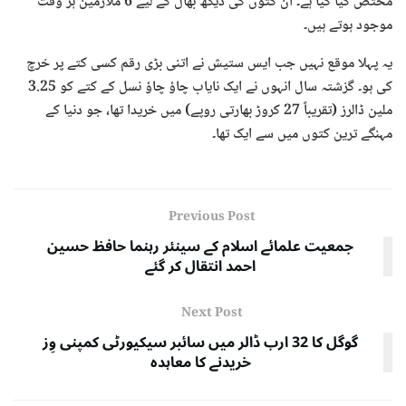
مختص کیا گیا ہے۔ ان کتوں کی دیکھ بھال کے لیے 6 ملازمین ہر وقت
موجود ہوتے ہیں۔
یہ پہلا موقع نہیں جب ایس ستیش نے اتنی بڑی رقم کسی کتے پر خرچ
کی ہو۔ گزشتہ سال انہوں نے ایک نایاب چاؤ چاؤ نسل کے کتے کو 3.25
ملین ڈالرز (تقریباً 27 کروڑ بھارتی روپے) میں خریدا تھا، جو دنیا کے
مہنگے ترین کتوں میں سے ایک تھا۔
Previous Post
جمعیت علمائے اسلام کے سینئر رہنما حافظ حسین
احمد انتقال کر گئے
Next Post
گوگل کا 32 ارب ڈالر میں سائبر سیکیورٹی کمپنی وِز
خریدنے کا معاہدہ