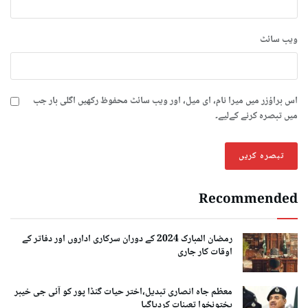
ویب‌ سائٹ
اس براؤزر میں میرا نام، ای میل، اور ویب سائٹ محفوظ رکھیں اگلی بار جب
میں تبصرہ کرنے کےلیے۔
Recommended
رمضان المبارک 2024 کے دوران سرکاری اداروں اور دفاتر کے
اوقات کار جاری
معظم جاہ انصاری تبدیل،اختر حیات گنڈا پور کو آئی جی خیبر
پختونخوا تعینات کردیاگیا