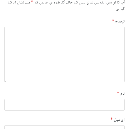
آپ کا ای میل ایڈریس شائع نہیں کیا جائے گا۔
ضروری خانوں کو
*
سے نشان زد کیا
گیا ہے
تبصرہ
*
نام
*
ای میل
*