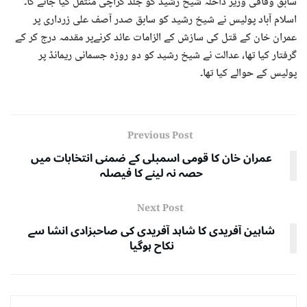
سابق وفاقی وزیر داخلہ شیخ رشید کو جلد کراچی منتقل کیا جائے گا۔
اسلام آباد پولیس نے شیخ رشید کو سابق صدر آصف علی زرداری پر
عمران خان کے قتل کی سازش کے الزامات عائد کرنےپر مقدمہ درج کر کے
گرفتار کیا تھا، عدالت نے شیخ رشید کو دو روزہ جسمانی ریمانڈ پر
پولیس کے حوالے کیا تھا۔
Previous Post
عمران خان کا قومی اسمبلی کے ضمنی انتخابات میں
حصہ نہ لینے کا فیصلہ
Next Post
شاہین آفریدی کا شاہد آفریدی کی صاحبزادی انشا سے
نکاح ہوگیا