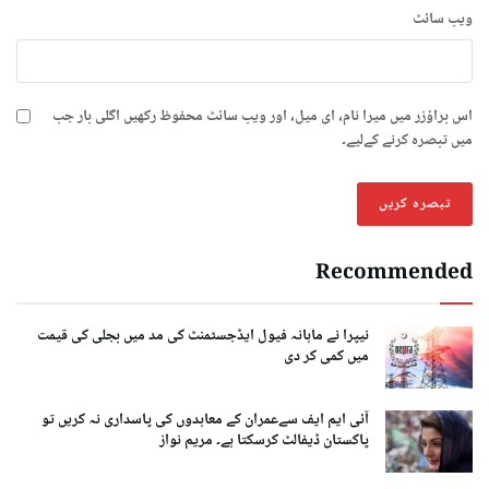
ویب‌ سائٹ
اس براؤزر میں میرا نام، ای میل، اور ویب سائٹ محفوظ رکھیں اگلی بار جب
میں تبصرہ کرنے کےلیے۔
Recommended
نیپرا نے ماہانہ فیول ایڈجسٹمنٹ کی مد میں بجلی کی قیمت
میں کمی کر دی
آئی ایم ایف سےعمران کے معاہدوں کی پاسداری نہ کریں تو
پاکستان ڈیفالٹ کرسکتا ہے۔ مریم نواز