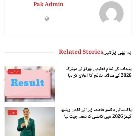
Pak Admin
یہ بھی پڑھیں
Related Stories
پنجاب کے تمام تعلیمی بورڈز نے میٹرک
اہم خبریں
2026 کے سالانہ نتائج کا اعلان کر دیا
پاکستانی باکسر فاطمہ زہرا نے کامن ویلتھ
قومی
گیمز 2026 میں کانسی کا تمغہ جیت لیا