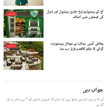
آج کے پیٹرولیم نرخ جاری: پیٹرول اور ڈیزل
اہم خبریں
کی قیمتوں میں اضافہ
وفاقی آئینی عدالت نے مونال ریسٹورنٹ
اہم خبریں
گرانے کا حکم کالعدم قرار دے دیا
جواب دیں
آپ کا ای میل ایڈریس شائع نہیں کیا جائے گا۔
ضروری خانوں کو
*
سے نشان زد کیا
گیا ہے