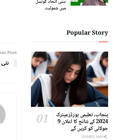
سنی اتحاد کونسل
میں شمولیت
Popular Story
ous Post
نئی کو
پنجاب، تعلیمی بورڈزمیٹرک
2024 کے نتائج کا اعلان 9
جولائی کو کریں گے
3484 SHARES