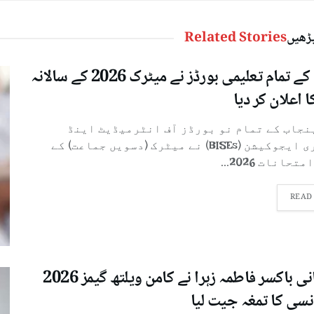
پڑھیں
Related Stories
پنجاب کے تمام تعلیمی بورڈز نے میٹرک 2026 کے سالانہ
ا اعلان کر دیا
پنجاب کے تمام نو بورڈز آف انٹرمیڈیٹ اینڈ
سیکنڈری ایجوکیشن (BISEs) نے میٹرک (دسویں جماعت) کے
تحانات 2026...
READ
پاکستانی باکسر فاطمہ زہرا نے کامن ویلتھ گیمز 2026
نسی کا تمغہ جیت لیا