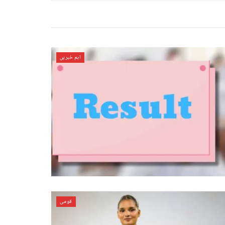
اہم خبریں
قومی