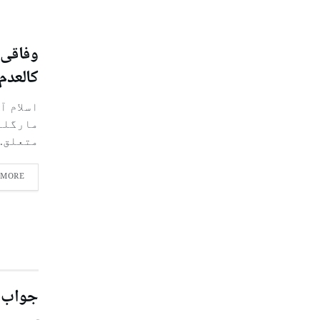
وفاقی 
کالعدم 
اسلام آ
مارگلہ
متعلق..
 MORE
جواب 