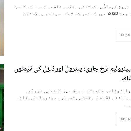
 نیوز ڈیسک) پاکستانی باکسر فاطمہ زہرا نے کامن
ویلتھ گیمز 2026 میں کانسی کا تمغہ جیت کر پاکستان
READ
پیٹرولیم نرخ جاری: پیٹرول اور ڈیزل کی قیمتوں
افہ
باد: وفاقی حکومت نے ملک میں نافذ پیٹرولیم
 کے نئے نظام کے تحت پیٹرولیم مصنوعات کی تازہ
..
READ