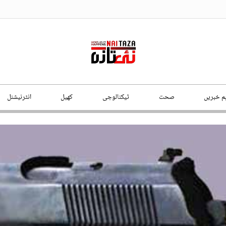
ہم خبریں
صحت
ٹیکنالوجی
کھیل
انٹرنیشنل