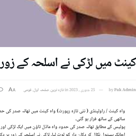
کینٹ میں لڑکی نے اسلحہ کے زور پ
A
Pak Admin
by
25 جنوری , 2023
in
تازہ ترین
,
صفحہ اول
,
قومی
A
واہ کینٹ / راولپنڈی ( نئی تازہ رپورٹ) واہ کینٹ میں تھانہ صدر کی حدو
ساتھی کے ساتھ فرار ہو گئی۔
پولیس کے مطابق تھانہ صدر کی حدود واہ ماڈل ٹاؤن میں ایک لڑکی اور لڑ