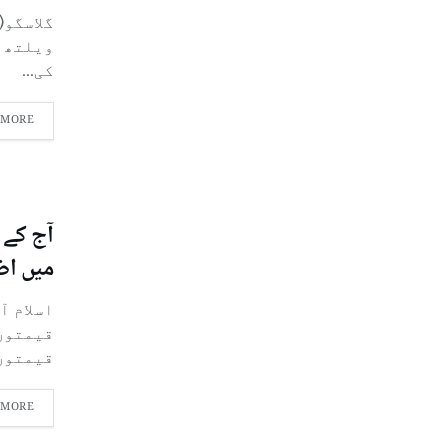
گلاسگو(
کی...
 MORE
آج کے 
میں اض
اسلام آ
قیمتوں
قیمتوں.
 MORE