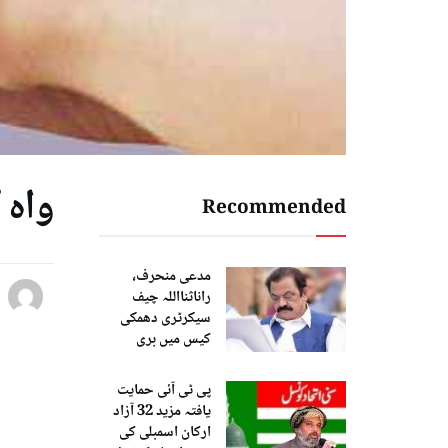
واہ 
Recommended
مدعی منحرف،
راناثنااللہ چیف
سیکرٹری دھمکی
کیس میں بری
پی ٹی آئی حمایت
یافتہ مزید 32 آزاد
ارکان اسمبلی کی