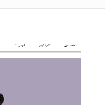
صفحہ اول
تا زہ ترین
قومی
ا