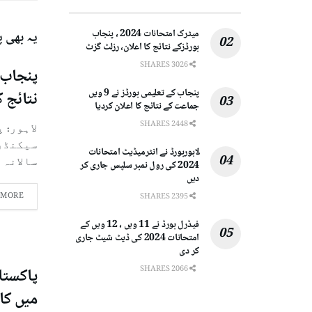
میٹرک امتحانات 2024 ، پنجاب
یہ بھی 
بورڈزکے نتائج کا اعلان، رزلٹ گزٹ
3026 SHARES
پنجاب کے تعلیمی بورڈز نے 9 ویں
نتائج ک
جماعت کے نتائج کا اعلان کردیا
2448 SHARES
لاہور: 
لاہوربورڈ نے انٹرمیڈیٹ امتحانات
سالانہ ام
2024 کی رول نمبر سلپس جاری کر
دیں
 MORE
2395 SHARES
فیڈرل بورڈ نے 11 ویں ، 12 ویں کے
امتحانات 2024 کی ڈیٹ شیٹ جاری
کر دی
2066 SHARES
میں کا