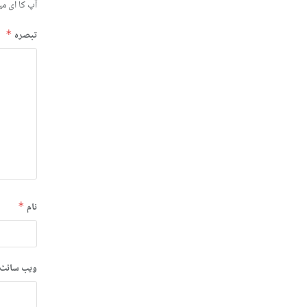
آپ کا ای می
تبصرہ
*
نام
*
ویب‌ سائٹ