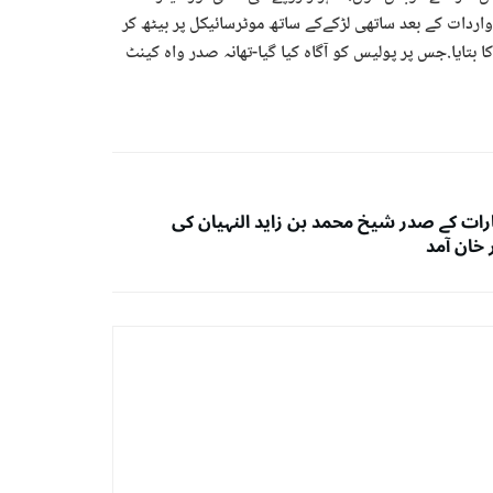
واردات کے بعد ساتھی لڑکےکے ساتھ موٹرسائیکل پر بیٹھ کر
 بتایا.جس پر پولیس کو آگاہ کیا گیا-تھانہ صدر واہ کینٹ
رات کے صدر شیخ محمد بن زاید النہیان کی
 خان آمد