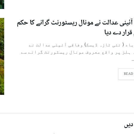
آئینی عدالت نے مونال ریسٹورنٹ گرانے کا حکم
قرار دے دیا
باد ( نئی تازہ ڈیسک) وفاقی آئینی عدالت نے
 ہلز پر واقع معروف مونال ریسٹورنٹ گرانے سے
.
READ
دیں