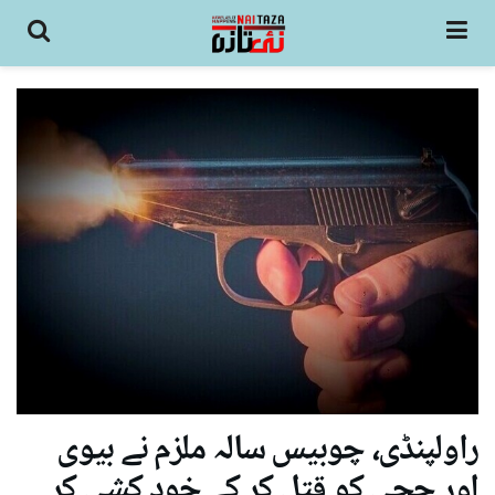
راولپنڈی، چوبیس سالہ ملزم نے بیوی
اور چچی کو قتل کر کے خود کشی کر