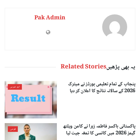
Pak Admin
یہ بھی پڑھیں
Related Stories
پنجاب کے تمام تعلیمی بورڈز نے میٹرک
اہم خبریں
2026 کے سالانہ نتائج کا اعلان کر دیا
پاکستانی باکسر فاطمہ زہرا نے کامن ویلتھ
قومی
گیمز 2026 میں کانسی کا تمغہ جیت لیا