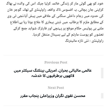
خود کو بھی گولی مار کر زندگی خاتمہ کرلیا جبکہ اس کی والدہ نے بھاگ
کراپنی جان بچائی۔ یہ افسوس ناک واقعہ راولپنڈی کے تھانہ گوجر خان
کی حدود میں رجام داخلی سنگنی کے علاقے میں پیش آیا۔نجی ٹی وی
کے مطابق ملزم کا برطانیہ میں ذہنی بیماری کا علاج ہوتا رہا ہے۔اطلاع
ملتے ہی پولیس حکام موقع پر پہنچے اور فارئزک شواہد جمع کرکے
نعشوں کو پوسٹ مارٹم کے لیے ہسپتال منتقل کردیا۔
راولپنڈی : نئی تازہ مانیٹرنگ
Previous Post
عالمی مالیاتی بحران، امریکی بینکنگ سیکٹر میں
لاکھوں برطرفیوں کا خدشہ
Next Post
محسن نقوی نگران وزیراعلیٰ پنجاب مقرر