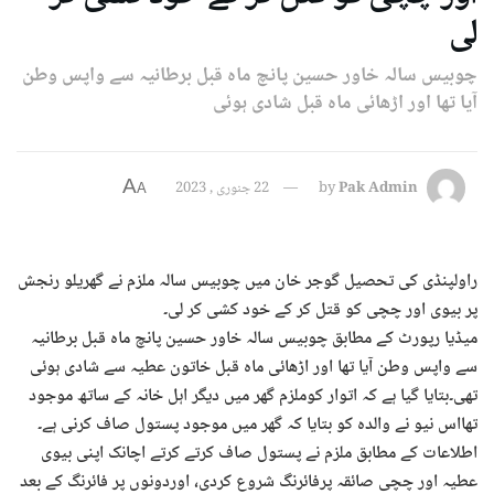
لی
چوبیس سالہ خاور حسین پانچ ماہ قبل برطانیہ سے واپس وطن
آیا تھا اور اڑھائی ماہ قبل شادی ہوئی
A
Pak Admin
by
22 جنوری , 2023
A
راولپنڈی کی تحصیل گوجر خان میں چوبیس سالہ ملزم نے گھریلو رنجش
پر بیوی اور چچی کو قتل کر کے خود کشی کر لی۔
میڈیا رپورٹ کے مطابق چوبیس سالہ خاور حسین پانچ ماہ قبل برطانیہ
سے واپس وطن آیا تھا اور اڑھائی ماہ قبل خاتون عطیہ سے شادی ہوئی
تھی۔بتایا گیا ہے کہ اتوار کوملزم گھر میں دیگر اہل خانہ کے ساتھ موجود
تھااس نیو نے والدہ کو بتایا کہ گھر میں موجود پستول صاف کرنی ہے۔
اطلاعات کے مطابق ملزم نے پستول صاف کرتے کرتے اچانک اپنی بیوی
عطیہ اور چچی صائقہ پرفائرنگ شروع کردی، اوردونوں پر فائرنگ کے بعد