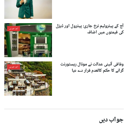
آج کے پیٹرولیم نرخ جاری: پیٹرول اور ڈیزل
اہم خبریں
کی قیمتوں میں اضافہ
وفاقی آئینی عدالت نے مونال ریسٹورنٹ
اہم خبریں
گرانے کا حکم کالعدم قرار دے دیا
جواب دیں