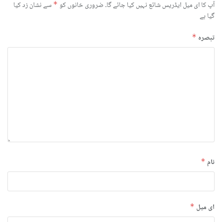
آپ کا ای میل ایڈریس شائع نہیں کیا جائے گا۔
ضروری خانوں کو
*
سے نشان زد کیا
گیا ہے
تبصرہ
*
نام
*
ای میل
*