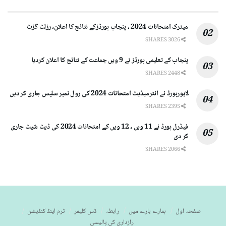
میٹرک امتحانات 2024 ، پنجاب بورڈزکے نتائج کا اعلان، رزلٹ گزٹ
3026 SHARES
پنجاب کے تعلیمی بورڈز نے 9 ویں جماعت کے نتائج کا اعلان کردیا
2448 SHARES
لاہوربورڈ نے انٹرمیڈیٹ امتحانات 2024 کی رول نمبر سلپس جاری کر دیں
2395 SHARES
فیڈرل بورڈ نے 11 ویں ، 12 ویں کے امتحانات 2024 کی ڈیٹ شیٹ جاری
کر دی
2066 SHARES
صفحہ اول
ہمارے بارے میں
رابطہ
ڈس کلیمر
ٹرم اینڈ کنڈیشن
رازداری کی پالیسی