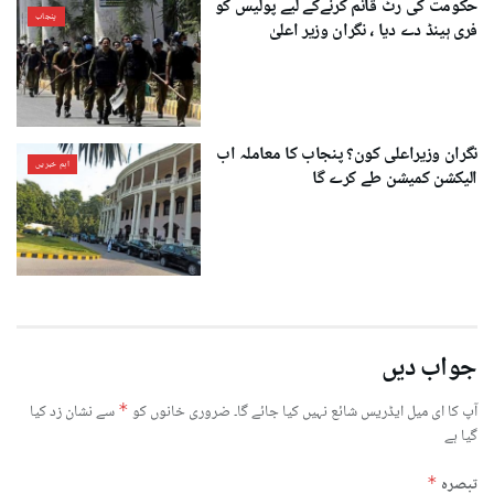
حکومت کی رٹ قائم کرنےکے لیے پولیس کو
پنجاب
فری ہینڈ دے دیا ، نگران وزیر اعلیٰ
نگران وزیراعلی کون؟ پنجاب کا معاملہ اب
اہم خبریں
الیکشن کمیشن طے کرے گا
جواب دیں
آپ کا ای میل ایڈریس شائع نہیں کیا جائے گا۔
ضروری خانوں کو
*
سے نشان زد کیا
گیا ہے
تبصرہ
*