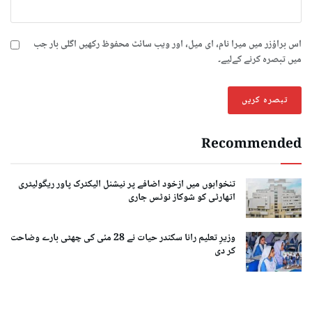
اس براؤزر میں میرا نام، ای میل، اور ویب سائٹ محفوظ رکھیں اگلی بار جب
میں تبصرہ کرنے کےلیے۔
Recommended
تنخواہوں میں ازخود اضافے پر نیشنل الیکٹرک پاور ریگولیٹری
اتھارٹی کو شوکاز نوٹس جاری
وزیرِ تعلیم رانا سکندر حیات نے 28 مئی کی چھٹی بارے وضاحت
کر دی