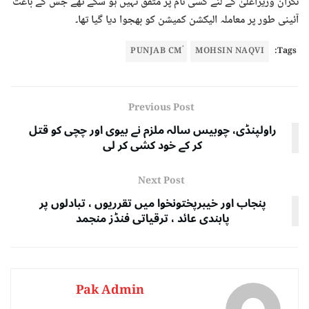
نگران وزیراعلیٰ کے لئے کسی نام پر متفق نہیں ہو سکے تھے جس کے باعث
آئینی طور پر معاملہ الیکشن کمیشن کو بھجوا دیا گیا تھا۔
ُPUNJAB CM
MOHSIN NAQVI
Tags:
Previous Post
راولپنڈی، چوبیس سالہ ملزم نے بیوی اور چچی کو قتل
کر کے خود کشی کر لی
Next Post
پنجاب اور خیبرپختونخوا میں تقرریوں ، تبادلوں پر
پابندی عائد ، ترقیاتی فنڈز منجمد
Pak Admin