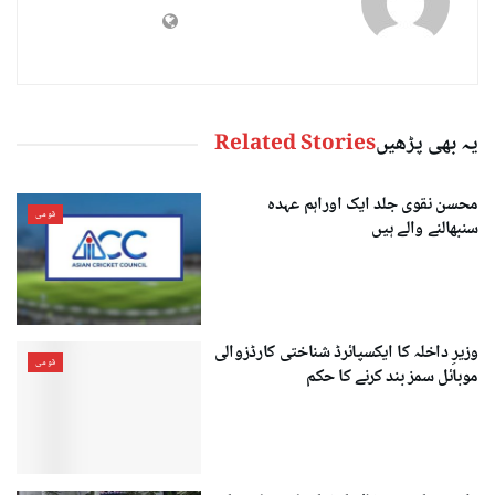
یہ بھی پڑھیں
Related Stories
محسن نقوی جلد ایک اوراہم عہدہ
قومی
سنبھالنے والے ہیں
وزیرِ داخلہ کا ایکسپائرڈ شناختی کارڈزوالی
قومی
موبائل سمز بند کرنے کا حکم