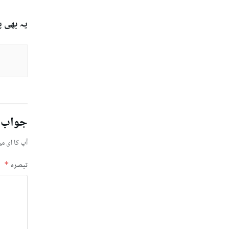
یہ بھی 
جواب 
آپ کا ای می
تبصرہ
*