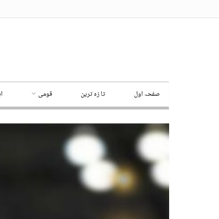
صفحہ اول
تا زہ ترین
قومی
ا