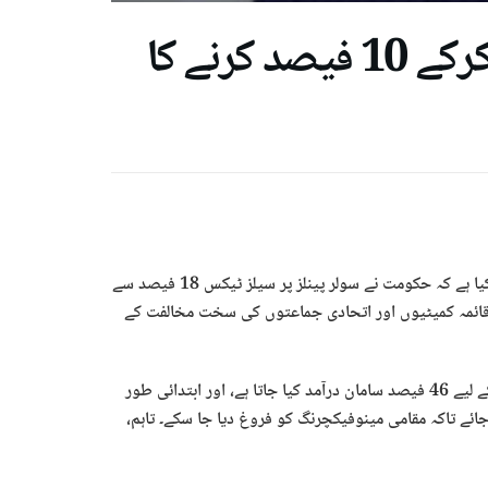
سولر پینلز پر سیلز ٹیکس 18 سے کم کرکے 10 فیصد کرنے کا
اسلام آباد: نائب وزیراعظم اور وزیر خارجہ سینیٹر اسحاق ڈار نے اعلان کیا ہے کہ حکومت نے سولر پینلز پر سیلز ٹیکس 18 فیصد سے
 دونوں قائمہ کمیٹیوں اور اتحادی جماعتوں کی سخت مخالفت کے
سینیٹ میں اظہار خیال کرتے ہوئے اسحاق ڈار نے بتایا کہ سولر سسٹمز کے لیے 46 فیصد سامان درآمد کیا جاتا ہے، اور ابتدائی طور
دی سولر پینلز پر 18 فیصد ٹیکس لگایا جائے تاکہ مقامی مینوفیکچرنگ کو فروغ دیا جا سکے۔ تاہم،