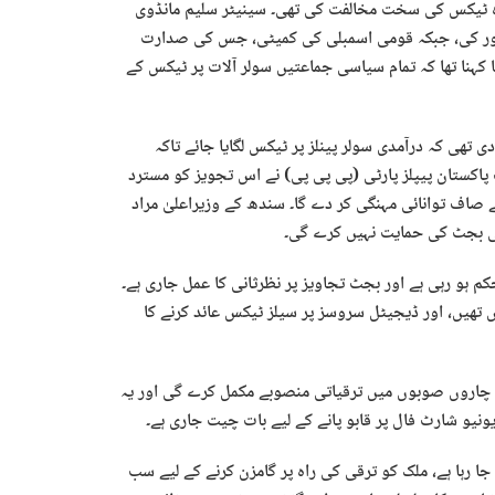
 ٹیکس کی سخت مخالفت کی تھی۔ سینیٹر سلیم مانڈوی
ظور کی، جبکہ قومی اسمبلی کی کمیٹی، جس کی صدارت
ا کہنا تھا کہ تمام سیاسی جماعتیں سولر آلات پر ٹیکس کے
ے تجویز دی تھی کہ درآمدی سولر پینلز پر ٹیکس لگایا جائے تاکہ
پاکستان پیپلز پارٹی (پی پی پی) نے اس تجویز کو مسترد
یے صاف توانائی مہنگی کر دے گا۔ سندھ کے وزیراعلیٰ مراد
ی پی بجٹ کی حمایت نہیں کرے گی۔
م ہو رہی ہے اور بجٹ تجاویز پر نظرثانی کا عمل جاری ہے۔
ھیں، اور ڈیجیٹل سروسز پر سیلز ٹیکس عائد کرنے کا
ہوں نے کہا کہ پاکستان انفراسٹرکچر ڈیولپمنٹ کمپنی لمیٹڈ (PIDCL) چاروں صوبوں میں ترقیاتی منصوبے مکمل کرے گی اور یہ
یونیو شارٹ فال پر قابو پانے کے لیے بات چیت جاری ہے۔
ا رہا ہے، ملک کو ترقی کی راہ پر گامزن کرنے کے لیے سب