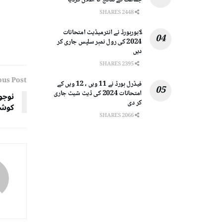
جماعت کے نتائج کا اعلان کردیا
2448 SHARES
لاہوربورڈ نے انٹرمیڈیٹ امتحانات
2024 کی رول نمبر سلپس جاری کر
دیں
2395 SHARES
ous Post
فیڈرل بورڈ نے 11 ویں ، 12 ویں کے
امتحانات 2024 کی ڈیٹ شیٹ جاری
نوجو
کر دی
کوشش
2066 SHARES