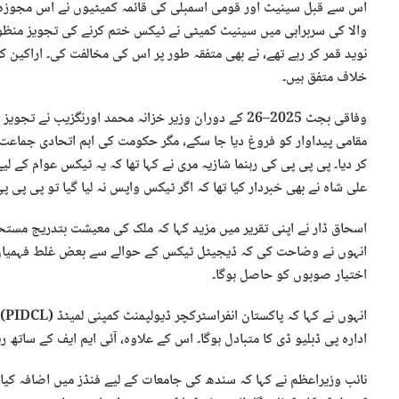
اس سے قبل سینیٹ اور قومی اسمبلی کی قائمہ کمیٹیوں نے اس مجوزہ
والا کی سربراہی میں سینیٹ کمیٹی نے ٹیکس ختم کرنے کی تجویز من
نوید قمر کر رہے تھے، نے بھی متفقہ طور پر اس کی مخالفت کی۔ اراکین ک
خلاف متفق ہیں۔
وفاقی بجٹ 2025–26 کے دوران وزیر خزانہ محمد اورنگزیب ن
مقامی پیداوار کو فروغ دیا جا سکے، مگر حکومت کی اہم اتحادی جماعت 
کر دیا۔ پی پی پی کی رہنما شازیہ مری نے کہا تھا کہ یہ ٹیکس عوام کے ل
علی شاہ نے بھی خبردار کیا تھا کہ اگر ٹیکس واپس نہ لیا گیا تو پی پ
اسحاق ڈار نے اپنی تقریر میں مزید کہا کہ ملک کی معیشت بتدریج مستحک
انہوں نے وضاحت کی کہ ڈیجیٹل ٹیکس کے حوالے سے بعض غلط فہمیاں ت
اختیار صوبوں کو حاصل ہوگا۔
ان
ادارہ پی ڈبلیو ڈی کا متبادل ہوگا۔ اس کے علاوہ، آئی ایم ایف کے ساتھ ر
نائب وزیراعظم نے کہا کہ سندھ کی جامعات کے لیے فنڈز میں اضافہ کیا ج