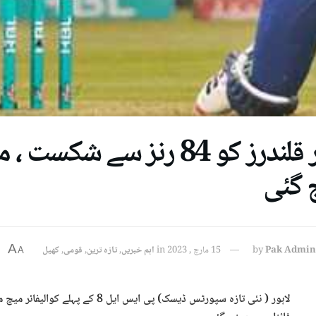
لاہور قلندرز کو 84 رنز سے
 گئی
A
Pak Admin
by
15 مارچ , 2023
in
اہم خبریں
,
تازہ ترین
,
قومی
,
کھیل
A