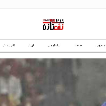
ہم خبریں
صحت
ٹیکنالوجی
کھیل
انٹرنیشنل