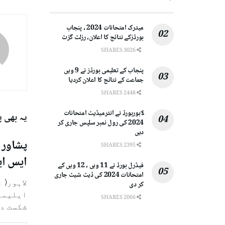
میٹرک امتحانات 2024 ، پنجاب
بورڈزکے نتائج کا اعلان، رزلٹ گزٹ
3026 SHARES
پنجاب کے تعلیمی بورڈز نے 9 ویں
جماعت کے نتائج کا اعلان کردیا
2448 SHARES
لاہوربورڈ نے انٹرمیڈیٹ امتحانات
یہ بھی 
2024 کی رول نمبر سلپس جاری کر
دیں
2395 SHARES
ایس ای
فیڈرل بورڈ نے 11 ویں ، 12 ویں کے
امتحانات 2024 کی ڈیٹ شیٹ جاری
کر دی
2066 SHARES
شکست دے.