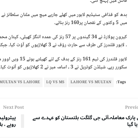
فائنل میں پہنچ گئی۔
میں 5 وکٹوں کے نقصان پر160 رنز بنائے۔
۔ لاہور قلندرز کی طرف سے حارث رؤف نے 3 کھلاڑیوں کو آؤٹ کیا۔ جبکہ زمان خان اور راشد خان نے ایک ایک وکٹ حاصل کی ۔
سکورر رہے۔ شیلڈن کوٹریل نے 3 ، اسامہ میر نے 2 کھلاڑیوں کو آئوٹ کیا۔
MULTAN VS LAHORE
LQ VS MS
LAHORE VS MULTAN
Tags:
Next Post
Previ
 پارک معاملہ،آئی جی گلگت بلتستان کو عہدے سے
یا گیا
روپے ، ہائی سپی