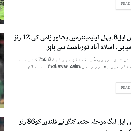
READ
پی ایس ایل8، پہلے ایلیمینٹرمیں پشاور زلمی کی 12 رنز
ابی، اسلام آباد ٹورنامنٹ سے باہر
لاہور( نئی تازہ رپورٹ) پاکستان سپر لیگ 8 PSL کے پہلے
ایلیمینٹر میں پشاور زلمی Peshawar Zalmi نے اسلام
READ
پی ایس ایل لیگ مرحلہ ختم، کنگز نے قلندرز کو86 رنز