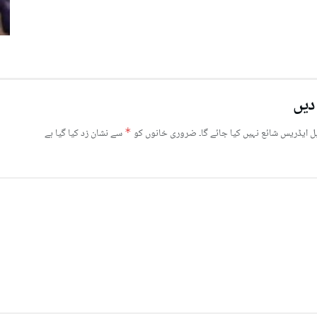
دیں
ل ایڈریس شائع نہیں کیا جائے گا۔
ضروری خانوں کو
*
سے نشان زد کیا گیا ہے