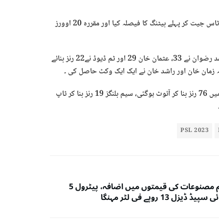
بدھ کو قذافی سٹیڈیم لاہور میں کھلے جارہے میچ میں ملتان سلطانز نے ٹاس جیت کر پہلے بیٹنگ کا فیصلہ کیا اور مقررہ 20 اوورز
کیرون پولارڈ نے 34 گیندوں پر 57 رنز کی عمدہ اننگز کھیلی، کپتان محمد رضوان نے 33، عثمان خان 29 اور ٹم ڈیوڈ نے22 رنز بنائے
لاہور قلندرز کی ٹیم 161 رنز کے ہدف کے لئے کھیلتے ہوئے 15 ویں اوور میں 76 رنز بنا کر آئوٹ ہوگئی، سیم بلنگز 19 رنز بنا کر ٹاپ
PSL 2023
پیٹرولیم مصنوعات کی قیمتوں میں اضافہ، پیٹرول 5
ڈ ڈیزل 13 روپے فی لٹر مہنگا