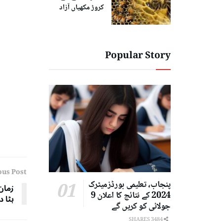
کروڑ مکھیاں آزاد
Popular Story
ous Post
پنجاب، تعلیمی بورڈزمیٹرک
زمان
2024 کے نتائج کا اعلان 9
ہٹا د
جولائی کو کریں گے
3484 SHARES