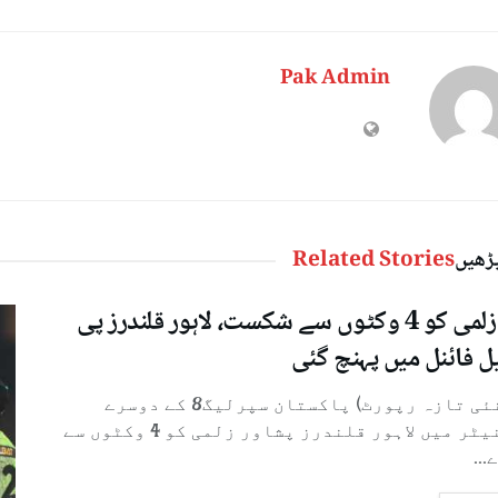
Pak Admin
پڑھیں
Related Stories
پشاور زلمی کو 4 وکٹوں سے شکست، لاہور قلندرز پی
ل فائنل میں پہنچ گئی
لاہور( نئی تازہ رپورٹ) پاکستان سپرلیگ8 کے دوسرے
ایلیمنیٹر میں لاہور قلندرز پشاور زلمی کو 4 وکٹوں سے
..