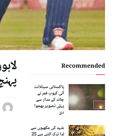
Recommended
پہنچ
پاکستانی سیٹلائٹ
آئی کیوب قمر نے
چاند کے مدار سے
پہلی تصویر بھجوا
دی
شہد کی مکھیوں سے
لدا ٹرک الٹنے سے 25