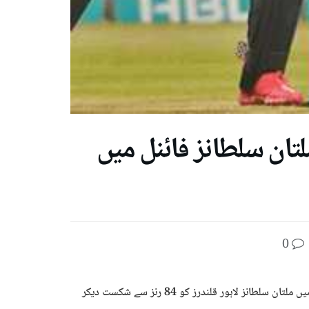
 شکست ، ملتان سلطانز فائنل میں
0
لاہور ( نئی تازہ سپورٹس ڈیسک) پی ایس ایل 8 کے پہلے کوالیفائر میچ میں ملتان سلطانز لاہور قلندرز کو 84 رنز سے شکست دیکر