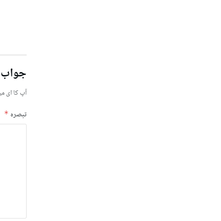
جواب 
آپ کا ای می
تبصرہ
*