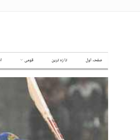
صفحہ اول
تا زہ ترین
قومی
ا