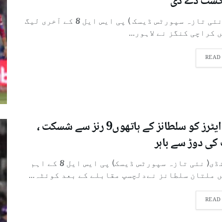
ست دے دی
لاہور ( نئی تازہ سپورٹس ڈیسک ) پی ایس ایل 8 کے آخری لیگ
 کراچی کنگز نے لاہور...
READ
گلیڈی ایٹرز کو سلطانز کے ہاتھوں9 رنز سے شسکت ،
 کی دوڑ سے باہر
راولپنڈی( نئی تازہ سپورٹس ڈیسک) پی ایس ایل 8 کے اہم
 ملتان سلطانز نےدلچسپ مقابلے کے بعد کوئٹہ...
READ