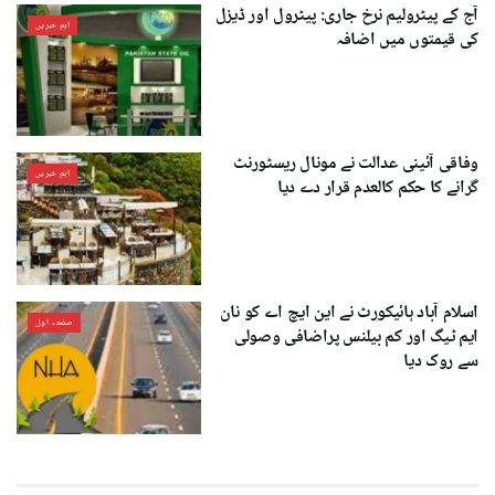
آج کے پیٹرولیم نرخ جاری: پیٹرول اور ڈیزل
اہم خبریں
کی قیمتوں میں اضافہ
وفاقی آئینی عدالت نے مونال ریسٹورنٹ
اہم خبریں
گرانے کا حکم کالعدم قرار دے دیا
اسلام آباد ہائیکورٹ نے این ایچ اے کو نان
صفحہ اول
ایم ٹیگ اور کم بیلنس پراضافی وصولی
سے روک دیا