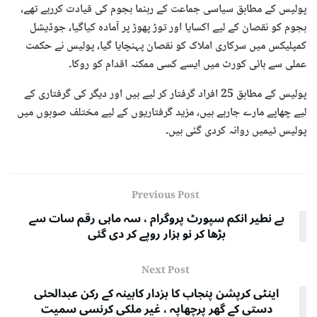
پولیس کے مطابق سیاسی جماعت کے رہنما ہجوم کی قیادت کررہے تھے،
ہجوم کو نقصان کے لیے اکسایا اور توڑ پھوڑ پر آمادہ کیاگیا، جوڈیشل
کمپلیکس میں سرکاری املاک کو نقصان پہنچایا گیا، پولیس نے حکمت
عملی سے ہائی کورٹ میں ایسے کسی ممکنہ اقدام کو روکا۔
پولیس کے مطابق 25 افراد گرفتار کر لیے ہیں اور دیگر کی گرفتاری کے
لیے چھاپے مارے جارہے ہیں، مزید گرفتاریوں کے لیے مختلف صوبوں میں
پولیس ٹیمیں روانہ کردی گئی ہیں۔
Previous Post
بے نطیر انکم سپورٹ پروگرام ، سہ ماہی رقم سات سے
بڑھا کر نو ہزار روپے کر دی گئی
Next Post
اینٹی کرپشن پنجاب کا بزدار کابینہ کے رکن عبدالحئی
دستی کے گھر پرچھاپہ ، غیر ملکی کرنسی سمیت