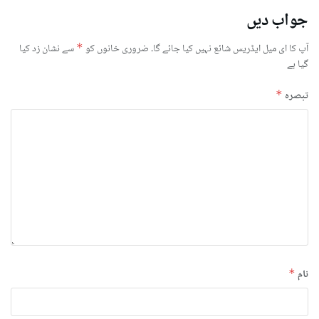
جواب دیں
آپ کا ای میل ایڈریس شائع نہیں کیا جائے گا۔
ضروری خانوں کو
*
سے نشان زد کیا
گیا ہے
تبصرہ
*
نام
*