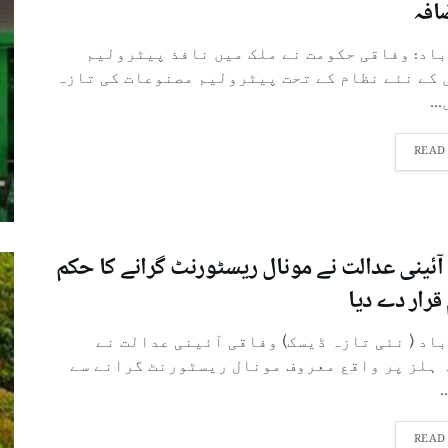
افہ
باد: وفاقی حکومت نے ملک میں نافذ پیٹرولیم
 کے نئے نظام کے تحت پیٹرولیم مصنوعات کی تازہ
..
READ
آئینی عدالت نے مونال ریسٹورنٹ گرانے کا حکم
قرار دے دیا
باد ( نئی تازہ ڈیسک) وفاقی آئینی عدالت نے
 ہلز پر واقع معروف مونال ریسٹورنٹ گرانے سے
.
READ