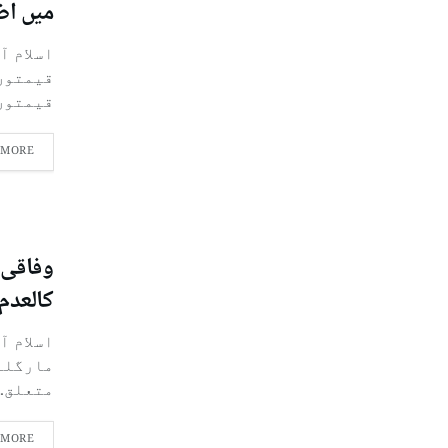
میں اض
اسلام آ
قیمتوں
قیمتوں.
 MORE
وفاقی 
کالعدم 
اسلام آ
مارگلہ
متعلق..
 MORE