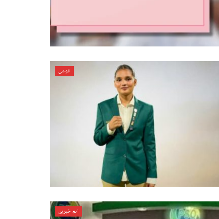
قومی
اہم خبریں