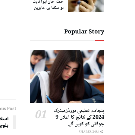
حملہ جان لیوا ثابت
ہو سکتا ہے، ماہرین
Popular Story
ous Post
پنجاب، تعلیمی بورڈزمیٹرک
2024 کے نتائج کا اعلان 9
اسلا
جولائی کو کریں گے
بلوچ
3484 SHARES