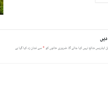
دیں
ل ایڈریس شائع نہیں کیا جائے گا۔
ضروری خانوں کو
*
سے نشان زد کیا گیا ہے