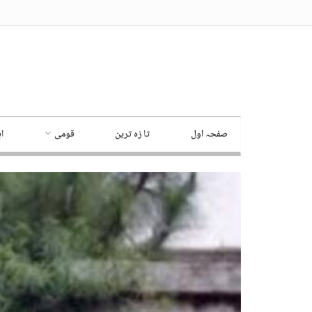
صفحہ اول
تا زہ ترین
قومی
ا