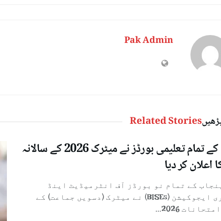
Pak Admin
پڑھیں
Related Stories
پنجاب کے تمام تعلیمی بورڈز نے میٹرک 2026 کے سالانہ
ا اعلان کر دیا
پنجاب کے تمام نو بورڈز آف انٹرمیڈیٹ اینڈ
سیکنڈری ایجوکیشن (BISEs) نے میٹرک (دسویں جماعت) کے
تحانات 2026...