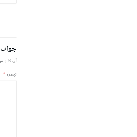
جواب 
آپ کا ای می
تبصرہ
*