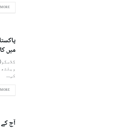
 MORE
میں کا
گلاسگو(
کی...
 MORE
آج کے 