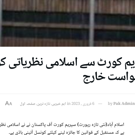
م کورٹ سے اسلامی نظریاتی ک
واست خارج
A
Pak Admin
by
6 فروری , 2023
in
اہم خبریں
,
تازہ ترین
,
صفحہ اول
A
اسلام آباد(نئی تازہ رپورٹ) سپریم کورٹ آف پاکستان نے نے اسلامی ن
ہے کہ مستقبل کے قوانین کا جائزہ لینے کیلئے کونسل آئینی باڈی ہے۔