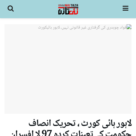
لاہور ہائی کورٹ ، تحریک انصاف
حکومت کے تعینات کردہ 97 لا افسران