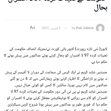
بحال
A
Pak Admin
by
2 فروری , 2023
A
لاہور( نئی تازہ رپورٹ) لاہور ہائی کورٹ نےتحریک انصاف حکومت کے
تعینات کردہ 97 لا افسران کو بحال کرتے ہوئے عدالتوں میں پیش ہونے کا
حکم دیا ہے۔
جسٹس شاہد کریم نے ایک کیس کی سماعت کے دوران لا آفیسر کے پیش
نہ ہونے پر ناراضگی کا اظہار کرتے ہوئے ریمارکس دیے کہ 4 دن ہو گئے
عدالتوں میں کام نہیں ہورہا۔ سائلین کا کسی کو کوئی خیال نہیں۔
جسٹس شاہد کریم نے پی ٹی آئی دور حکومت کے تعینات کردہ 97 لا
افسران کو کام سے روکنے کا نوٹیفکیشن معطل کرتے ہوئے لا افسران کو
حکم دیا کہ فوری طور پر عدالتوں میں پیش ہونا شروع کریں۔سیکرٹری