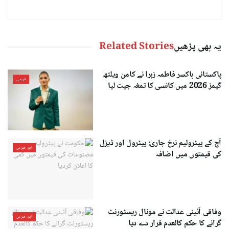
یہ بھی پڑھیں
Related Stories
پاکستانی باکسر فاطمہ زہرا نے کامن ویلتھ
قومی
گیمز 2026 میں کانسی کا تمغہ جیت لیا
آج کے پیٹرولیم نرخ جاری: پیٹرول اور ڈیزل
اہم خبریں
کی قیمتوں میں اضافہ
وفاقی آئینی عدالت نے مونال ریسٹورنٹ
اہم خبریں
گرانے کا حکم کالعدم قرار دے دیا