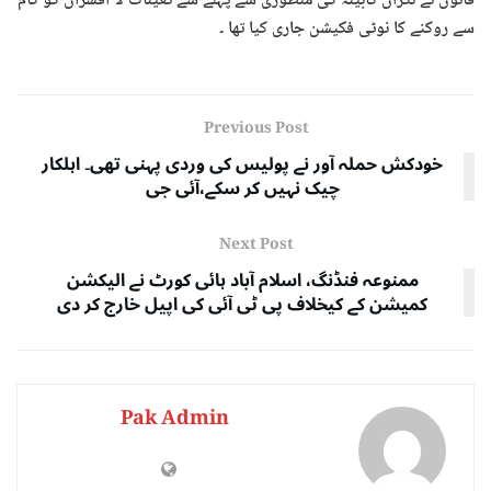
قانون نے نگران کابینہ کی منظوری سے پہلے سے تعینات لا افسران کو کام
سے روکنے کا نوٹی فکیشن جاری کیا تھا ۔
Previous Post
خودکش حملہ آور نے پولیس کی وردی پہنی تھی۔ اہلکار
چیک نہیں کر سکے،آئی جی
Next Post
ممنوعہ فنڈنگ، اسلام آباد ہائی کورٹ نے الیکشن
کمیشن کے کیخلاف پی ٹی آئی کی اپیل خارج کر دی
Pak Admin