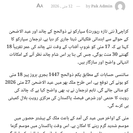
A
Pak Admin
by
12 مئی , 2026
A
کراچی( نئی تازہ رپورٹ) سپارکو نے ذوالحج کے چاند اور عید الاضحیٰ
کے حوالے سے ابتدائی فلکیاتی ڈیٹا جاری کر دیا ہے۔ ترجمان سپارکو کا
کہنا ہے کہ 17 مئی کو غروبِ آفتاب کے وقت نئے چاند کی عمر تقریباً 18
گھنٹے 30 منٹ ہوگی، جس کی بنا پر اس شام چاند نظر آنے کے امکانات
انتہائی واضح اور سازگار ہیں۔
سائنسی حسابات کے مطابق یکم ذوالحج 1447 ہجری بروز پیر 18 مئی
کو ہونے کی توقع ہے، اس طرح ملک بھر میں عید الاضحیٰ 27 مئی 2026
کو منائی جائے گی۔ تاہم ترجمان نے یہ بھی واضح کیا ہے کہ چاند کی
رویت کا حتمی اور شرعی فیصلہ پاکستان کی مرکزی رویتِ ہلال کمیٹی
ہی کرے گی۔
مئی کے اواخر میں عید کی آمد کے باعث ملک کے بیشتر حصوں میں
موسم شدید گرم رہنے کا امکان ہے۔ اس وقت پاکستان میں موسم گرما