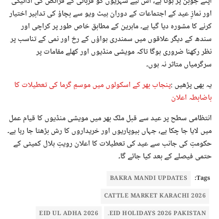
اپنے جوبن پر ہوتا ہے، اس لیے شہریوں کو قربانی کے فرائض کی ادائیگی
اور نمازِ عید کے اجتماعات کے دوران ہیٹ ویو سے بچاؤ کی تدابیر اختیار
کرنے کا مشورہ دیا گیا ہے۔ ماہرین کے مطابق خاص طور پر کراچی اور
سندھ کے دیگر علاقوں میں سمندری ہواؤں کے رخ اور نمی کے تناسب پر
نظر رکھنا ضروری ہوگا تاکہ مویشی منڈیوں اور کھلے مقامات پر
سرگرمیاں متاثر نہ ہوں۔
یہ بھی پڑھیں :
پنجاب بھر کے اسکولوں میں موسمِ گرما کی تعطیلات کا
باضابطہ اعلان
انتظامی سطح پر عید سے قبل ملک بھر میں مویشی منڈیوں کا قیام عمل
میں لایا جا چکا ہے، جہاں بیوپاریوں اور خریداروں کا رش بڑھتا جا رہا ہے۔
حکومتِ کی جانب سے عید کی تعطیلات کا اعلان رویتِ ہلال کمیٹی کے
حتمی فیصلے کے بعد کیا جائے گا۔
BAKRA MANDI UPDATES
Tags:
CATTLE MARKET KARACHI 2026
EID UL ADHA 2026
EID HOLIDAYS 2026 PAKISTAN.