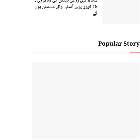
سندھ میں زرعی ٹیکس کی منظوری ،
15 کروڑ روپے آمدنی والے مستثنیٰ ہوں
گے
Popular Story