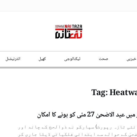
 خبریں
صحت
ٹیکنالوجی
کھیل
انٹرنیشنل
Tag:
Heatwa
د الاضحیٰ 27 مئی کو ہونے کا امکان
نئی تازہ رپورٹ) سپارکو نے ذوالحج کے چاند اور
ضحیٰ کے حوالے سے ابتدائی فلکیاتی ڈیٹا جاری کر