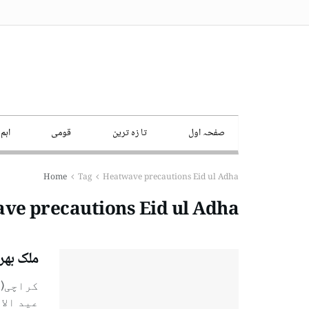
صفحہ اول
تا زہ ترین
قومی
اہم
Home
Tag
Heatwave precautions Eid ul Adha
ve precautions Eid ul Adha
ملک بھر میں عی
کراچی( 
عید الا