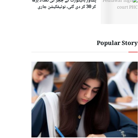
پشاور ہائیکورٹ کے ججز کی تعداد بڑھا
کر 30 کر دی گئی، نوٹیفکیشن جاری
Popular Story