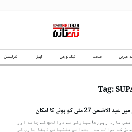
ہم خبریں
صحت
ٹیکنالوجی
کھیل
انٹرنیشنل
Tag:
SUP
د الاضحیٰ 27 مئی کو ہونے کا امکان
نئی تازہ رپورٹ) سپارکو نے ذوالحج کے چاند اور
ضحیٰ کے حوالے سے ابتدائی فلکیاتی ڈیٹا جاری کر