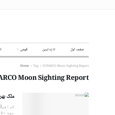
صفحہ اول
تا زہ ترین
قومی
ا
Home
Tag
SUPARCO Moon Sighting Report
ARCO Moon Sighting Report
ملک بھر میں عی
کراچی( 
عید الا