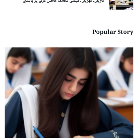
گاڑیاں، گھڑیاں، قیمتی تحائف حاصل کرنے پر پابندی
Popular Story