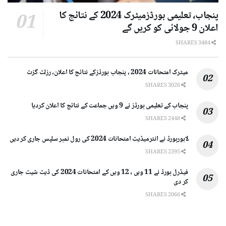
پنجاب، تعلیمی بورڈزمیٹرک 2024 کے نتائج کا
اعلان 9 جولائی کو کریں گے
3484 SHARES
میٹرک امتحانات 2024 ، پنجاب بورڈزکے نتائج کا اعلان، رزلٹ گزٹ
3026 SHARES
پنجاب کے تعلیمی بورڈز نے 9 ویں جماعت کے نتائج کا اعلان کردیا
2448 SHARES
لاہوربورڈ نے انٹرمیڈیٹ امتحانات 2024 کی رول نمبر سلپس جاری کر دیں
2395 SHARES
فیڈرل بورڈ نے 11 ویں ، 12 ویں کے امتحانات 2024 کی ڈیٹ شیٹ جاری
کر دی
2066 SHARES