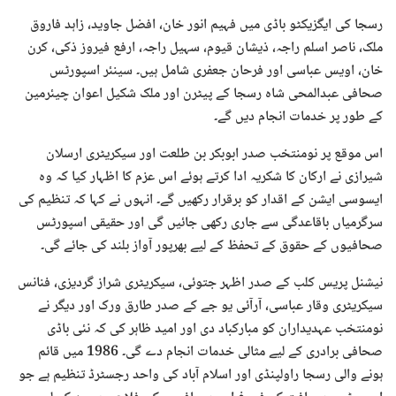
رسجا کی ایگزیکٹو باڈی میں فہیم انور خان، افضل جاوید، زاہد فاروق
ملک، ناصر اسلم راجہ، ذیشان قیوم، سہیل راجہ، ارفع فیروز ذکی، کرن
خان، اویس عباسی اور فرحان جعفری شامل ہیں۔ سینئر اسپورٹس
صحافی عبدالمحی شاہ رسجا کے پیٹرن اور ملک شکیل اعوان چیئرمین
کے طور پر خدمات انجام دیں گے۔
اس موقع پر نومنتخب صدر ابوبکر بن طلعت اور سیکریٹری ارسلان
شیرازی نے ارکان کا شکریہ ادا کرتے ہوئے اس عزم کا اظہار کیا کہ وہ
ایسوسی ایشن کے اقدار کو برقرار رکھیں گے۔ انہوں نے کہا کہ تنظیم کی
سرگرمیاں باقاعدگی سے جاری رکھی جائیں گی اور حقیقی اسپورٹس
صحافیوں کے حقوق کے تحفظ کے لیے بھرپور آواز بلند کی جائے گی۔
نیشنل پریس کلب کے صدر اظہر جتوئی، سیکریٹری شراز گردیزی، فنانس
سیکریٹری وقار عباسی، آرآئی یو جے کے صدر طارق ورک اور دیگر نے
نومنتخب عہدیداران کو مبارکباد دی اور امید ظاہر کی کہ نئی باڈی
صحافی برادری کے لیے مثالی خدمات انجام دے گی۔ 1986 میں قائم
ہونے والی رسجا راولپنڈی اور اسلام آباد کی واحد رجسٹرڈ تنظیم ہے جو