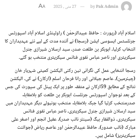
A
Pak Admin
by
27 مئی , 2025
A
اسلام آباد (رپورٹ : حافظ عبیدالرحمٰن ) راولپنڈی اسلام آباد اسپورٹس
جرنلسٹس ایسوسی ایشن (رسجا) نے آئندہ مدت کے لیے نئے عہدیداران کا
انتخاب کرلیا، ابوبکر بن طلعت صدر، سید ارسلان شیرازی جنرل
سیکریٹری اور ناصر عباس نقوی فنانس سیکریٹری منتخب ہو گئے۔
رسجا انتخابی عمل کی نگرانی تین رکنی الیکشن کمیٹی شہریار خان
(چیئرمین)، عاصم جیلانی اور رانا فرحان اسلم (ارکان) نے کی۔ الیکشن
نتائج کے مطابق 59ارکان نے متفقہ طور پر ایک پینل کی سپورث کی جس
کے بعد نوجوان اسپورٹس جرنلسٹ ابوبکر بن طلعت کو بلامقابلہ
صدرمنتخب کرلیا گیا جبکہ بلامقابلہ منتخب ہونیولے دیگر عہدیداران میں
سید ارسلان شیرازی جنرل سیکریٹری، ناصر عباس نقوی فنانس
سیکریٹری، ذوالفقار بیگ (سینئر نائب صدر)، عقیل انجم اور اصغر علی
مبارک (نائب صدور)، حافظ عبیدالرحمٰن اور عاصم ریاض (جوائنٹ
سیکریٹریز) شامل ہیں۔