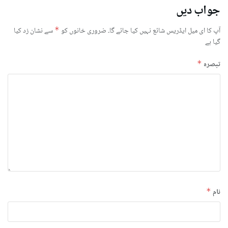
جواب دیں
آپ کا ای میل ایڈریس شائع نہیں کیا جائے گا۔
ضروری خانوں کو
*
سے نشان زد کیا
گیا ہے
تبصرہ
*
نام
*