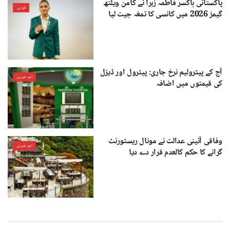
پاکستانی باکسر فاطمہ زہرا نے کامن ویلتھ
قومی
گیمز 2026 میں کانسی کا تمغہ جیت لیا
آج کے پیٹرولیم نرخ جاری: پیٹرول اور ڈیزل
اہم خبریں
کی قیمتوں میں اضافہ
وفاقی آئینی عدالت نے مونال ریسٹورنٹ
اہم خبریں
گرانے کا حکم کالعدم قرار دے دیا