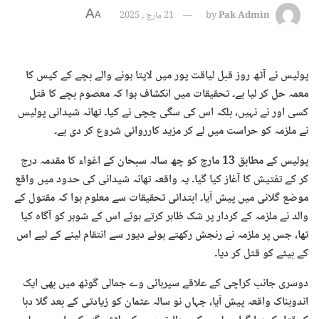
A
Pak Admin
by
21 مارچ , 2025
A
پولیس نے آٹھ روز قبل لیاقت پور میں لاپتا ہونے والے بچے کے کیس کا
معمہ حل کر لیا ہے۔ تحقیقات میں انکشاف ہوا کہ معصوم بچے کا قتل
کسی اور نے نہیں، بلکہ اس کی سگی چچی نے کیا۔ تھانہ شیدانی پولیس
نے ملزمہ کو حراست میں لے کر مزید کارروائی شروع کر دی ہے۔
پولیس کے مطابق 13 مارچ کو چھ سالہ سبحان کے اغواء کا مقدمہ درج
کر کے تفتیش کا آغاز کیا گیا۔ یہ واقعہ تھانہ شیدانی کی حدود میں واقع
موضع گلانی میں پیش آیا۔ ابتدائی تحقیقات سے معلوم ہوا کہ مقتول کے
والد نے ملزمہ کے کردار پر شک ظاہر کرتے ہوئے اس کے شوہر کو آگاہ کیا
تھا، جس پر ملزمہ نے رنجش رکھتے ہوئے دیور سے انتقام لینے کے لیے اس
کے بیٹے کو قتل کر دیا۔
دوسری جانب کراچی کے علاقے سپرہائی وے جمالی گوٹھ میں بھی ایک
اندوہناک واقعہ پیش آیا، جہاں نو سالہ عثمان کو زیادتی کے بعد گلا دبا