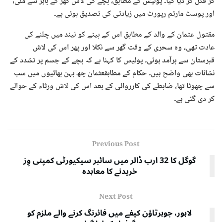
کر قتل کر دیا گیا۔ پولیس کے مطابق، بچے کی لاش گھر کے باہر سے ملی،
اور پوسٹ مارٹم رپورٹ میں زیادتی کی تصدیق ہوئی ہے۔
مقتول عثمان کے والد کے مطابق اس کے بیٹے کو نیند میں چلنے کی
عادت تھی، وہ سحری کے وقت گھر سے نکلا اور پھر اس کی لاش
قبرستان سے برآمد ہوئی۔ پولیس کا کہنا ہے کہ بچے کے جسم پر تشدد کے
نشانات بھی واضح ہیں۔ حکام کے مطابقعثمان چھ بہن بھائیوں میں سب
سے چھوٹا تھا، ضابطے کی کارروائی کے بعد اس کی لاش ورثاء کے حوالے
کر دی گئی ہے۔
Previous Post
گوگل کا 32 ارب ڈالر میں سائبر سیکیورٹی کمپنی وِز
خریدنے کا معاہدہ
Next Post
لاہور، جوہرٹاؤن کیفے میں فائرنگ کرنے والے ملزم کو