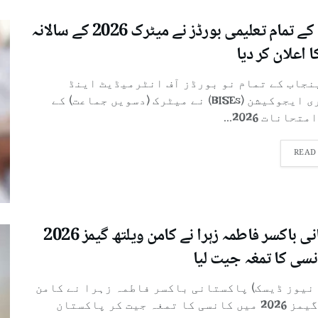
پنجاب کے تمام تعلیمی بورڈز نے میٹرک 2026 کے سالانہ
ا اعلان کر دیا
پنجاب کے تمام نو بورڈز آف انٹرمیڈیٹ اینڈ
سیکنڈری ایجوکیشن (BISEs) نے میٹرک (دسویں جماعت) کے
تحانات 2026...
READ
پاکستانی باکسر فاطمہ زہرا نے کامن ویلتھ گیمز 2026
نسی کا تمغہ جیت لیا
 نیوز ڈیسک) پاکستانی باکسر فاطمہ زہرا نے کامن
ویلتھ گیمز 2026 میں کانسی کا تمغہ جیت کر پاکستان