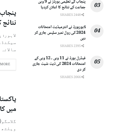
پنجاب کے تعلیمی بورڈز نے 9 ویں
جماعت کے نتائج کا اعلان کردیا
2448 SHARES
نتائج ک
لاہوربورڈ نے انٹرمیڈیٹ امتحانات
2024 کی رول نمبر سلپس جاری کر
لاہور: 
دیں
2395 SHARES
سالانہ ام
فیڈرل بورڈ نے 11 ویں ، 12 ویں کے
امتحانات 2024 کی ڈیٹ شیٹ جاری
 MORE
کر دی
2066 SHARES
میں کا
گلاسگو(