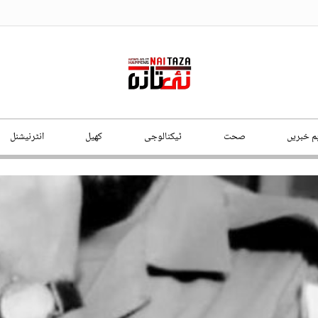
ہم خبریں
صحت
ٹیکنالوجی
کھیل
انٹرنیشنل