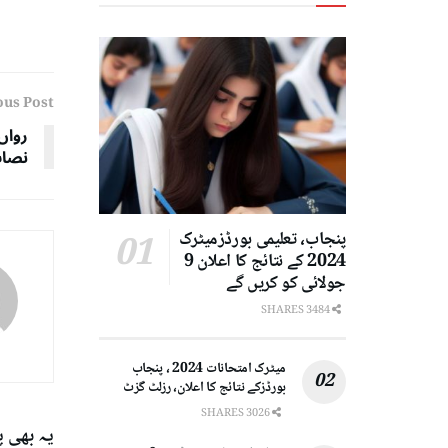
ous Post
نصاب
پنجاب، تعلیمی بورڈزمیٹرک
2024 کے نتائج کا اعلان 9
جولائی کو کریں گے
3484 SHARES
میٹرک امتحانات 2024 ، پنجاب
بورڈزکے نتائج کا اعلان، رزلٹ گزٹ
3026 SHARES
یہ بھی 