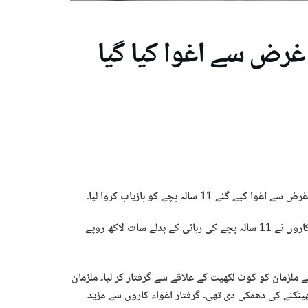
 غرض سے اغوا کیا گیا
 سالہ بچے کو بازیاب کروا لیا۔
پولیس کے مطابق مغوی بچے علی اکبر کے والد سیکورٹی گارڈ ہیں۔ اغوا کاروں نے 11 سالہ بچے کی رہائی کے بدلے سات لاکھ روپے
نے ملزمان کو کوٹ لکھپت کے علاقے سے گرفتار کر لیا۔ ملزمان
نکنے کی دھمکی دی تھی۔ گرفتار اغواء کاروں سے مزید