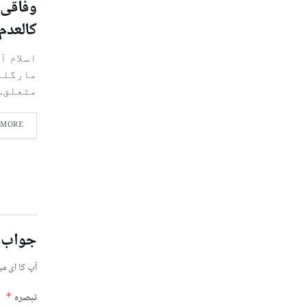
وفاقی 
کالعدم 
اسلام آ
مارگلہ
متعلق..
 MORE
جواب 
آپ کا ای می
تبصرہ
*