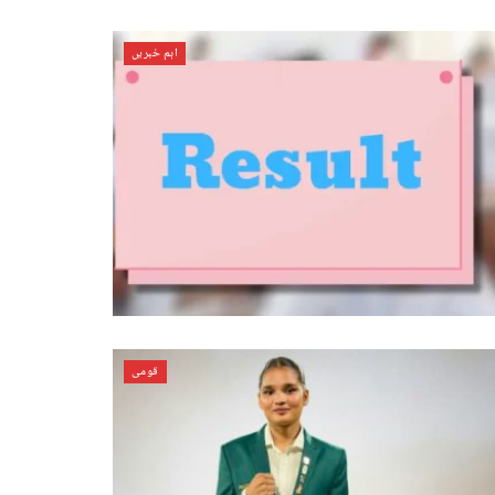
اہم خبریں
قومی