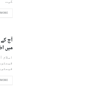
کی...
 MORE
آج کے 
میں اض
اسلام آ
قیمتوں
قیمتوں.
 MORE