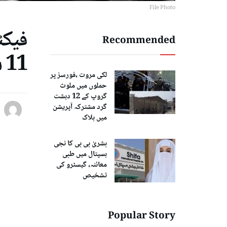
File Photo
فیکٹ
Recommended
11 سالہ بچہ بازیاب
لکی مروت ،فورسز پر
حملوں میں ملوث
گروپ کے 12 دہشت
گرد مشترکہ آپریشن
میں ہلاک
بشریٰ بی بی کا نجی
ہسپتال میں طبی
معائنہ، گیسٹرو کی
تشخیص
Popular Story