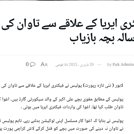
ری ایریا کے علاقے سے تاوان کی
0
A
Pak Admin
by
20 فروری , 2025
in
قومی
A
لاہور ( نئی تازہ رپورٹ) پولیس نے فیکٹری ایریا کے علاقے سے تاوان کی غرض سے اغوا کیے گئے 11
تاوان طلب کیا تھا۔ اغوا کی واردات فیکٹری ایریا میں ہوئی ۔
پولیس نے بتایا کہ اغوا کار مسلسل اپنی لوکیشن بدلتے رہے۔ تاہم پولیس 
نے تاوان نہ دینے کی صورت میں بچے کو قتل کرکے لاش کراچی پورٹ پھی