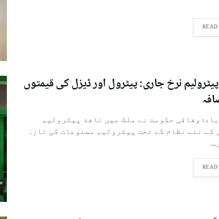
READ
پیٹرولیم نرخ جاری: پیٹرول اور ڈیزل کی قیمتوں
افہ
باد: وفاقی حکومت نے ملک میں نافذ پیٹرولیم
 کے نئے نظام کے تحت پیٹرولیم مصنوعات کی تازہ
..
READ