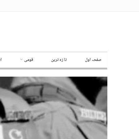
صفحہ اول
تا زہ ترین
قومی
ا