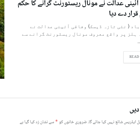
آئینی عدالت نے مونال ریسٹورنٹ گرانے کا حکم
قرار دے دیا
باد ( نئی تازہ ڈیسک) وفاقی آئینی عدالت نے
 ہلز پر واقع معروف مونال ریسٹورنٹ گرانے سے
.
READ
دیں
ل ایڈریس شائع نہیں کیا جائے گا۔
ضروری خانوں کو
*
سے نشان زد کیا گیا ہے