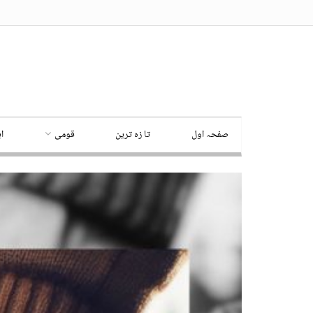
صفحہ اول
تا زہ ترین
قومی
ا