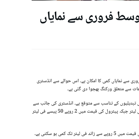
وسط فروری سے نمایاں
 آباد ( نئی تازہ رپورٹ) پیٹرولیم مصنوعات کی قیمتوں میں 16 فروری سے نمایاں کمی کا امکان ہے۔ اس حوالے سے انڈسٹری
عات سے متعلق ورکنگ بھجوا دی گئی ہے۔
ی تبدیلیوں کے تناسب سے متوقع ہے۔ انڈسٹری کی جانب سے
بھیجی گئی ورکنگ کے مطابق ہائی اسپیڈ ڈیزل کی قیمت میں 9 روپے فی لیٹر جبکہ پیٹرول کی قیمت میں 2 روپے 50 پیسے فی لیٹر
اسی طرح مٹی کے تیل کی قیمت میں 3 روپے سے زائد اور لائٹ ڈیزل کی قیمت میں 5 روپے سے زائد فی لیٹر تک کمی ہو سکتی ہے۔