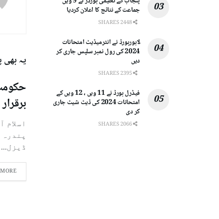
پنجاب کے تعلیمی بورڈز نے 9 ویں
جماعت کے نتائج کا اعلان کردیا
2448 SHARES
لاہوربورڈ نے انٹرمیڈیٹ امتحانات
2024 کی رول نمبر سلپس جاری کر
یہ بھی 
دیں
2395 SHARES
حکومت 
فیڈرل بورڈ نے 11 ویں ، 12 ویں کے
برقرار 
امتحانات 2024 کی ڈیٹ شیٹ جاری
کر دی
2066 SHARES
پندرہ 
ڈیزل...
 MORE