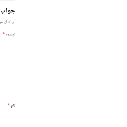
جواب 
آپ کا ای می
تبصرہ
*
نام
*