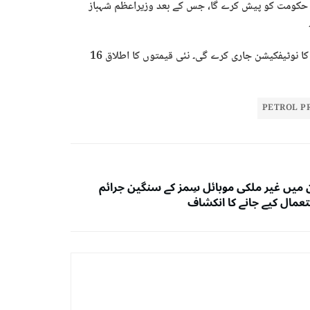
ٹ کے رجحانات کے مطابق حتمی ورکنگ 15 فروری کو حکومت کو پیش کرے گا، جس کے بعد وزیراعظم شہباز
وزارت خزانہ آئندہ 15 دنوں کے لیے پیٹرولیم مصنوعات کی نئی قیمتوں کا نوٹیفکیشن جاری کرے گی۔ نئی قیمتوں کا اطلاق 16
PETROL P
 میں غیر ملکی موبائل سِمز کے سنگین جرائم
عمال کیے جانے کا انکشاف