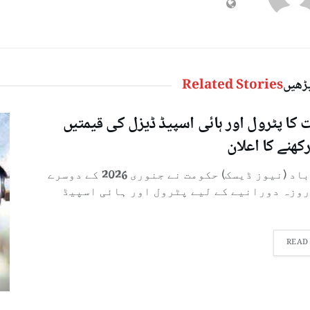
پڑھیں
Related Stories
کا پٹرول اور ہائی اسپیڈ ڈیزل کی قیمتیں
رکھنے کا اعلان
اسلام آباد (نیوز ڈیسک) حکومت نے جنوری 2026 کے دوسرے
روزہ دورانیے کے لیے پٹرول اور ہائی اسپیڈ
READ