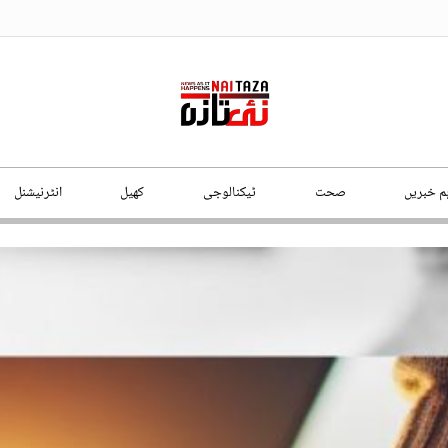
ہم خبریں
صحت
ٹیکنالوجی
کھیل
انٹرنیشنل