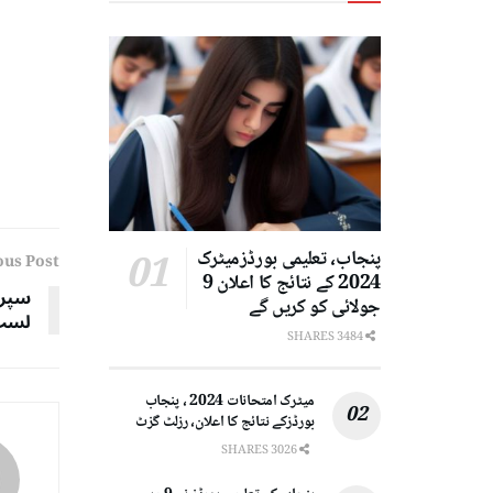
پنجاب، تعلیمی بورڈزمیٹرک
ous Post
2024 کے نتائج کا اعلان 9
سپری
جولائی کو کریں گے
لسٹ 
3484 SHARES
میٹرک امتحانات 2024 ، پنجاب
بورڈزکے نتائج کا اعلان، رزلٹ گزٹ
3026 SHARES