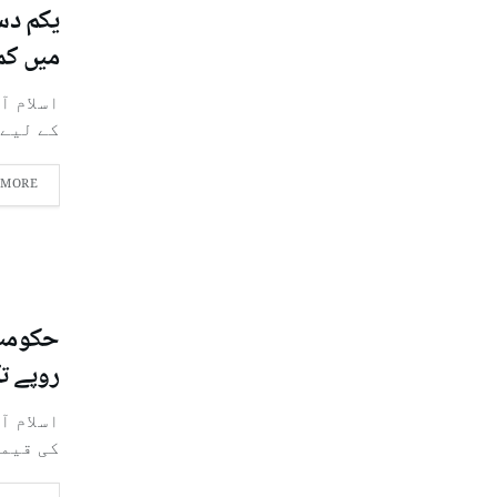
میں کم
کے لیے 
 MORE
روپے ت
اسلام آ
کی قیمتوں میں 10 روپے