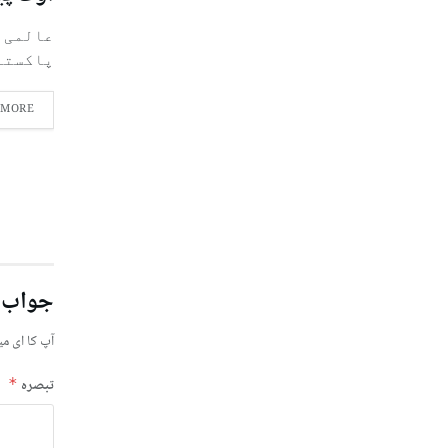
عالمی م
پاکستان کے لیے 7 ا
 MORE
جواب 
آپ کا ای می
تبصرہ
*