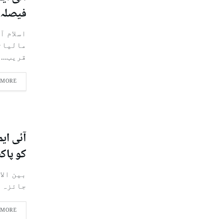
فیصلہ 
اسلام آ
مالیات
قریب...
 MORE
کو پاک
بین الا
جائزہ لینے کے 
 MORE