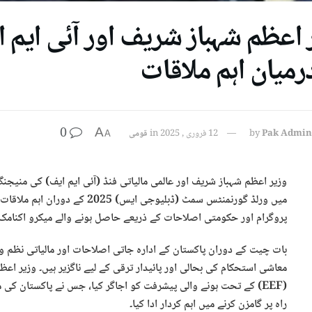
 اعظم شہباز شریف اور آئی ایم 
رمیان اہم ملاقات
0
A
Pak Admin
by
12 فروری , 2025
in
قومی
A
وزیر اعظم شہباز شریف اور عالمی مالیاتی فنڈ (آئی ایم ایف) کی منیجنگ
میں ورلڈ گورنمنٹس سمٹ (ڈبلیوجی ا
پروگرام اور حکومتی اصلاحات کے ذریعے حاصل ہونے والے میکرو اکنام
بات چیت کے دوران پاکستان کے ادارہ جاتی اصلاحات اور مالیاتی نظم و 
معاشی استحکام کی بحالی اور پائیدار ترقی کے لیے ناگزیر ہیں۔ وزیر ا
(EEF) کے تحت ہونے والی پیشرفت کو اجاگر کیا، جس نے پاکستان 
راہ پر گامزن کرنے میں اہم کردار ادا کیا۔