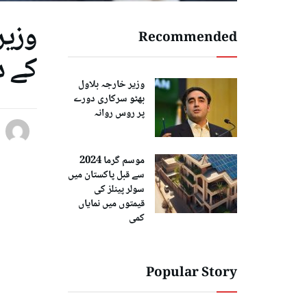
وزیر
Recommended
کے د
وزیر خارجہ بلاول
بھٹو سرکاری دورے
پر روس روانہ
موسم گرما 2024
سے قبل پاکستان میں
سولر پینلز کی
قیمتوں میں نمایاں
کمی
Popular Story