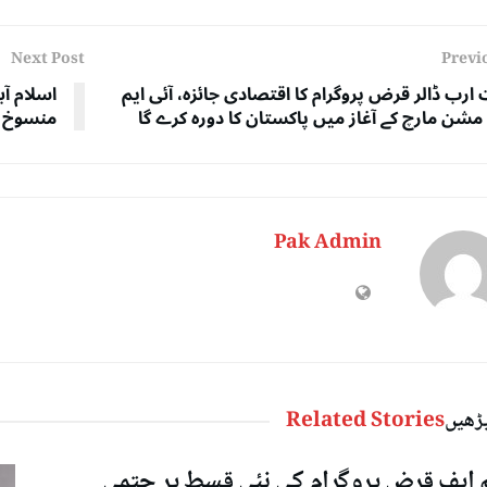
Next Post
Previ
ارب ڈالر قرض پروگرام کا اقتصادی جائزہ، آئی ایم
اسلام آب
مشن مارچ کے آغاز میں پاکستان کا دورہ کرے گا
منسوخ ک
Pak Admin
پڑھیں
Related Stories
م ایف قرض پروگرام کی نئی قسط پر حتمی