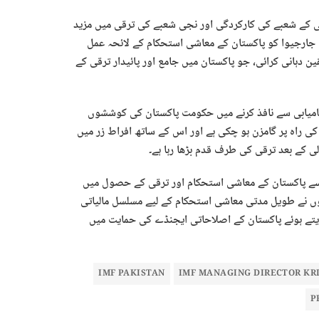
ی کے شعبے کی کارکردگی اور نجی شعبے کی ترقی میں مزید
نا جارجیوا کو پاکستان کے معاشی استحکام کے لائحہ عمل
ن دہانی کرائی، جو پاکستان میں جامع اور پائیدار ترقی کے
و کامیابی سے نافذ کرنے میں حکومت پاکستان کی کوششوں
ی راہ پر گامزن ہو چکی ہے اور اس کے ساتھ افراط زر میں
لی کے بعد ترقی کی طرف قدم بڑھا رہا ہے۔
 سے پاکستان کے معاشی استحکام اور ترقی کے حصول میں
نہوں نے طویل مدتی معاشی استحکام کے لیے مسلسل مالیاتی
یتے ہوئے پاکستان کے اصلاحاتی ایجنڈے کی حمایت میں
IMF PAKISTAN
IMF MANAGING DIRECTOR KR
P