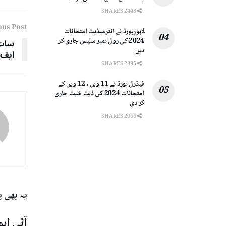
2448 SHARES
ous Post
لاہوربورڈ نے انٹرمیڈیٹ امتحانات
2024 کی رول نمبر سلپس جاری کر
سات 
دیں
ایف 
2395 SHARES
فیڈرل بورڈ نے 11 ویں ، 12 ویں کے
امتحانات 2024 کی ڈیٹ شیٹ جاری
کر دی
2066 SHARES
یہ بھی 
آئی ای