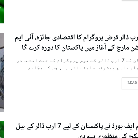
ب ڈالر قرض پروگرام کا اقتصادی جائزہ، آئی ایم
ن مارچ کے آغاز میں پاکستان کا دورہ کرے گا
پاکستان کے 7 ارب ڈالر کے قرض پروگرام کے تحت اقتصادی
رے اہم پیشرفت سامنے آئی ہے، جس کے مطابق...
READ
آئی ایم ایف بورڈ نے پاکستان کے لیے 7 ارب ڈالر کے بیل
کج کی منظوری دے دی