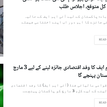
کل متوقع، اجلاس طلب
باد: پاکستان کے لیے آئی ایم ایف کے حالیہ
ی جائزے کا اہم دور اب اپنے اختتامی فیصلے
READ
آئی ایم ایف کا وفد اقتصادی جائزہ لینے کے لیے 3 مارچ
ستان پہنچے گا
قوامی مالیاتی فنڈ (آئی ایم ایف) کا وفد اقتصادی
لیے کل، 3 مارچ کو پاکستان پہنچے...
READ