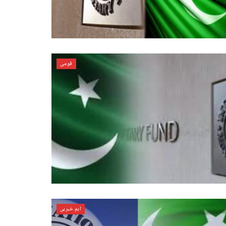
قومی
اہم خبریں