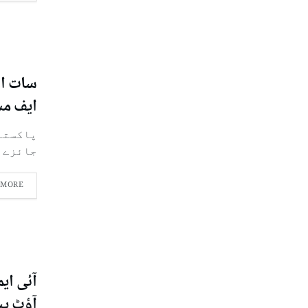
سات ار
ایف مش
جائزےبا
 MORE
آؤٹ پی