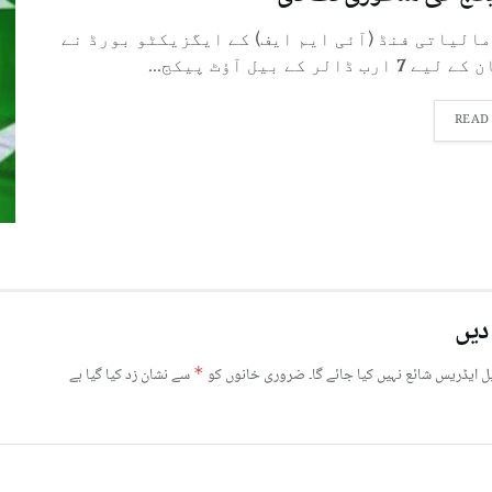
الیاتی فنڈ (آئی ایم ایف) کے ایگزیکٹو بورڈ نے
رب ڈالر کے بیل آؤٹ پیکج...
READ
دیں
ل ایڈریس شائع نہیں کیا جائے گا۔
ضروری خانوں کو
*
سے نشان زد کیا گیا ہے