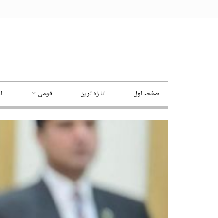
صفحہ اول
تا زہ ترین
قومی
ا