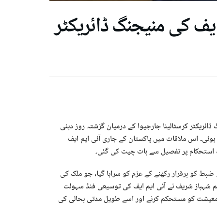
ایف کی منیجنگ ڈائریکٹر
 ڈائریکٹر کرسٹالینا جارجیوا کے درمیان گزشتہ روز دبئی
یس) 2025 کے دوران اہم ملاقات ہوئی۔ اس ملاقات میں پاکستان کے جاری آئی ایم ایف
ک استحکام پر تفصیل سے بات چیت کی گئی۔
ضبط کو برقرار رکھنے کے عزم کو سراہا گیا، جو ملک کی
عظم شہباز شریف نے آئی ایم ایف کی توسیعی فنڈ سہولت
کی معیشت کو مستحکم کرنے اور اسے طویل مدتی بحالی کی