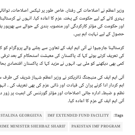
وزیر اعظم نے اصلاحات کی رفتار، خاص طور پر ٹیکس اصلاحات، توانائ
بہتری لانے کے لیے حکومت کے پختہ عزم کا اعادہ کیا۔ انہوں نے کرسٹالی
اور حکومت کی مؤثر کارکردگی اور منصوبہ بندی کے حوالے سے بھرپور یقی
حصول کے لیے نہایت اہم ہیں۔
کرسٹالینا جارجیوا نے آئی ایم ایف کے تعاون سے چلنے والے پروگرام ک
کی تعریف کرتے ہوئے کہا کہ پاکستان کی معیشت استحکام کے بعد ترقی ک
کمی بھی دیکھنے کو ملی ہے۔ انہوں نے مزید کہا کہ پاکستان اقتصادی بحا
آئی ایم ایف کی منیجنگ ڈائریکٹر نے وزیر اعظم شہباز شریف کی طرف
اہم کردار ادا کرنے پران کی قیادت اور ذاتی عزم کی بھی تعریف کی ۔ ا
نظم و ضبط، ادارہ جاتی اصلاحات اور مؤثر گورننس کی اہمیت پر زور د
آئی ایم ایف کے عزم کا اعادہ کیا۔
ISTALINA GEORGIEVA
IMF EXTENDED FUND FACILITY
Tags:
RIME MINISTER SHEHBAZ SHARIF
PAKISTAN IMF PROGRAM