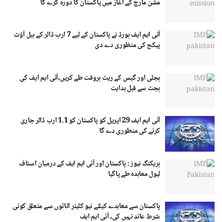
مشن مارچ کے آغاز میں پاکستان کا دورہ کرے گا
آئی ایم ایف بورڈ نے پاکستان کے لیے 7 ارب ڈالر کے بیل آؤٹ
پیکج کی منظوری دے دی
بجلی اور گیس کے ریٹ بروقت طے کریں،آئی ایم ایف کی
بجٹ سے قبل ہدایت
آئی ایم ایف 29 اپریل کو پاکستان کو 1.1 ارب ڈالر جاری
کرنے کی منطوری دے گا
بریکنگ نیوز : پاکستان اور آئی ایم ایف کے درمیان اسٹاف
لیول معاہدہ طے پاگیا
پاکستان سے معاہدے کیلئے نیو کلیئر اثاثوں سے متعلق کوئی
شرط عائد نہیں کی، آئی ایم ایف