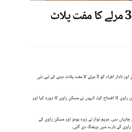
پنجاب کے مستحق اور نادار افراد کو 3 مرلے کا مفت پلاٹ
لاہور ( نئی تازہ رپورٹ)‌ وزیر اعلیٰ پنجاب مریم نواز نے صوبے کے مستحق اور نادار افراد کو 3 مرلے کا مفت پلاٹ دینے کے لیے نئی
 راوی کا افتتاح کیا، انہوں نے مسکن راوی کا دورہ کیا اور
لاٹمنٹ لیٹرز اور چابیاں دیں۔ مریم نواز نے زہرہ ہومز اور مسکن راوی کے
ن راوی کے بارے میں بریفنگ دی گئی۔