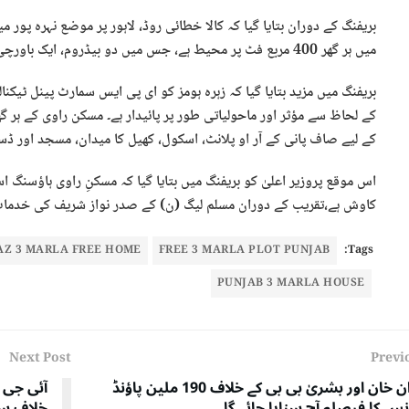
میں ہر گھر 400 مربع فٹ پر محیط ہے، جس میں دو بیڈروم، ایک باورچی خانہ، ایک باتھ روم اور صحن شامل ہیں۔
بریفنگ میں مزید بتایا گیا کہ زہرہ ہومز کو ای پی ایس سمارٹ پینل ٹیکن
کے لیے صاف پانی کے آر او پلانٹ، اسکول، کھیل کا میدان، مسجد اور ڈ
اس موقع پروزیر اعلیٰ کو بریفنگ میں بتایا گیا کہ مسکنِ راوی ہاؤسنگ
کاوش ہے،تقریب کے دوران مسلم لیگ (ن) کے صدر نواز شریف کی خدمات
Z 3 MARLA FREE HOME
FREE 3 MARLA PLOT PUNJAB
Tags:
PUNJAB 3 MARLA HOUSE
Next Post
Previ
عمران خان اور بشریٰ بی بی کے خلاف 190 ملین پاؤنڈ
آئی جی ا
نس کا فیصلہ آج سنایا جائے گا
خلاف سخ