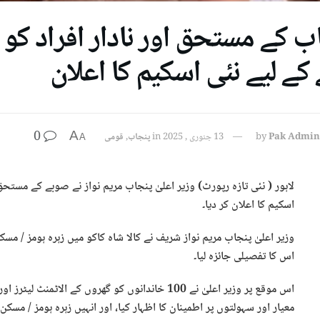
 کے لیے نئی اسکیم کا اعلان
0
A
Pak Admin
by
13 جنوری , 2025
in
پنجاب
,
قومی
A
اسکیم کا اعلان کر دیا۔
وزیر اعلیٰ پنجاب مریم نواز شریف نے کالا شاہ کاکو میں زہرہ ہومز / مسکن
اس کا تفصیلی جائزہ لیا۔
اس موقع پر وزیر اعلیٰ نے 100 خاندانوں کو گھروں کے ا
معیار اور سہولتوں پر اطمینان کا اظہار کیا، اور انہیں زہرہ ہومز / مسک