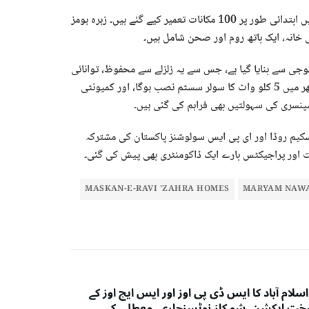
بریفنگ کے دوران بتایا گیا کہ کالا خطائی روڈ، لاہور پر موضع نہرہ پور میں ابتدائی طور پر 100 مکانات تعمیر کیے گئے ہیں۔ زہرہ ہومز
الوجی سے بنایا گیا ہے، جس سے یہ زلزلے سے محفوظ، توانائی
کے لحاظ سے مؤثر اور ماحولیاتی طور پر پائیدار ہے۔ مسکن راوی کے ہر گھر میں 5 کلو واٹ کا سولر سسٹم نصب ہوگا، اور کمیونٹی
سپنسری کی سہولتیں بھی فراہم کی گئی ہیں۔
 اسکیم روڈا اور ای پی ایس سولوشنز پاکستان کی مشترکہ
 اور پراجیکٹس بارے ایک ڈاکومنٹری بھی پیش کی گئی۔
MASKAN-E-RAVI 'ZAHRA HOMES
MARYAM NAWA
سلام آباد کا ایس ڈی پی اوز اور ایس ایچ اوز کے
ت ایکشن، شو کاز نوٹسزجاری، معطلی کی