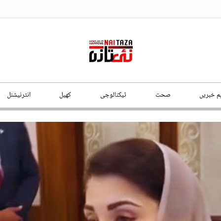
ہم خبریں
صحت
ٹیکنالوجی
کھیل
انٹرنیشنل