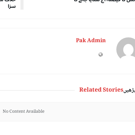
سزا
Pak Admin
پڑھیں
Related Stories
No Content Available