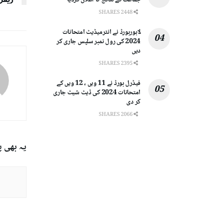
جماعت کے نتائج کا اعلان کردیا
2448 SHARES
لاہوربورڈ نے انٹرمیڈیٹ امتحانات
2024 کی رول نمبر سلپس جاری کر
دیں
2395 SHARES
فیڈرل بورڈ نے 11 ویں ، 12 ویں کے
امتحانات 2024 کی ڈیٹ شیٹ جاری
کر دی
2066 SHARES
یہ بھی 