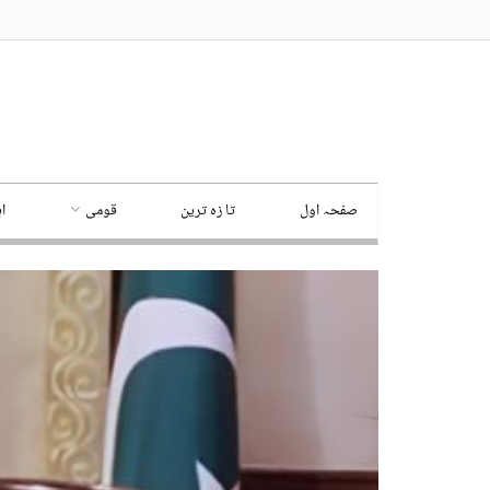
صفحہ اول
تا زہ ترین
قومی
ا