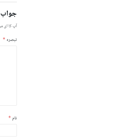
جواب 
آپ کا ای می
تبصرہ
*
نام
*