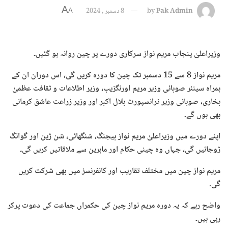
A
Pak Admin
by
8 دسمبر , 2024
A
وزیراعلیٰ پنجاب مریم نواز سرکاری دورے پر چین روانہ ہو گئیں۔
مریم نواز 8 سے 15 دسمبر تک چین کا دورہ کریں گی، اس دوران ان کے
ہمراہ سینئر صوبائی وزیر مریم اورنگزیب، وزیر اطلاعات و ثقافت عظمیٰ
بخاری، صوبائی وزیر ٹرانسپورٹ بلال اکبر اور وزیر زراعت عاشق کرمانی
بھی ہوں گے۔
اپنے دورے میں وزیراعلیٰ مریم نواز بیجنگ، شنگھائی، شن ژین اور گوانگ
ژوجائیں گی، جہاں وہ چینی حکام اور ماہرین سے ملاقاتیں کریں گی۔
مریم نواز چین میں مختلف تقاریب اور کانفرنسز میں بھی شرکت کریں
گی۔
واضح رہے کہ یہ دورہ مریم نواز چین کی حکمراں جماعت کی دعوت پرکر
رہی ہیں۔