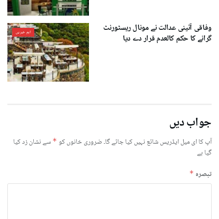
وفاقی آئینی عدالت نے مونال ریسٹورنٹ
اہم خبریں
گرانے کا حکم کالعدم قرار دے دیا
جواب دیں
آپ کا ای میل ایڈریس شائع نہیں کیا جائے گا۔
ضروری خانوں کو
*
سے نشان زد کیا
گیا ہے
تبصرہ
*