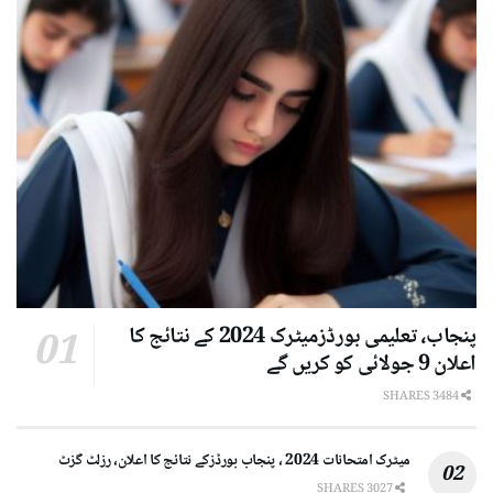
پنجاب، تعلیمی بورڈزمیٹرک 2024 کے نتائج کا
اعلان 9 جولائی کو کریں گے
3484 SHARES
میٹرک امتحانات 2024 ، پنجاب بورڈزکے نتائج کا اعلان، رزلٹ گزٹ
3027 SHARES