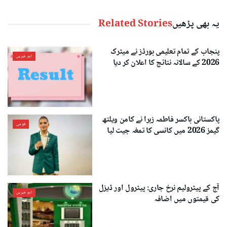
یہ بھی پڑھیں
Related Stories
پنجاب کے تمام تعلیمی بورڈز نے میٹرک
اہم خبریں
2026 کے سالانہ نتائج کا اعلان کر دیا
پاکستانی باکسر فاطمہ زہرا نے کامن ویلتھ
قومی
گیمز 2026 میں کانسی کا تمغہ جیت لیا
آج کے پیٹرولیم نرخ جاری: پیٹرول اور ڈیزل
اہم خبریں
کی قیمتوں میں اضافہ