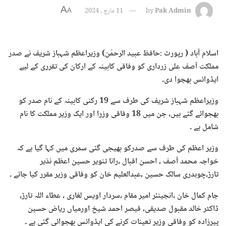
A
Pak Admin
by
11 مارچ , 2024
A
اسلام آباد ( رپورٹ :حافظ عبید الرحمٰن) وزیراعظم شہباز شریف نے صدر
مملکت آصف علی زرداری کو وفاقی کابینہ کے ارکان کی تقرری کے لیے
ایڈوائس بھجوا دی۔
وزیراعظم شہباز شریف کی طرف سے 19 رکنی کابینہ کے نام صدر کو
بھجوائے گئے ہیں، جن میں 18 وفاقی وزرا اور ایک وزیر مملکت کا نام
شامل ہے ۔
وزیر اعظم کی طرف سے صدرکو بھیجی گئی سمری میں کہا گیا ہے کہ
خواجہ محمد آصف ، احسن اقبال ،رانا تنویر حسین اعظم نذیر
تارڑ،چوہدری سالک حسین ،عبدالعلیم خان کو وفاقی وزیر مقرر کیا جائے ۔
جام کمال خان ،انجینئر امیر مقام ،سردار اویس لغاری ، عطاء اللہ تارڑ،
ڈاکٹر خالد مقبول صدیقی، قیصر احمد شیخ اورمیاں ریاض حسین
پیرزادہ کو وفاقی وزیر تعینات کرنے کی ایڈوائس بھجوائی گئی ہے ۔