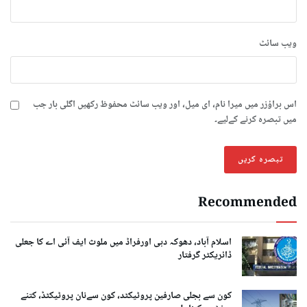
ویب‌ سائٹ
اس براؤزر میں میرا نام، ای میل، اور ویب سائٹ محفوظ رکھیں اگلی بار جب
میں تبصرہ کرنے کےلیے۔
Recommended
اسلام آباد، دھوکہ دہی اورفراڈ میں ملوث ایف آئی اے کا جعلی
ڈائریکٹر گرفتار
کون سے بجلی صارفین پروٹیکٹد، کون سےنان پروٹیکٹڈ، کتنے