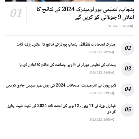
پنجاب، تعلیمی بورڈزمیٹرک 2024 کے نتائج کا
اعلان 9 جولائی کو کریں گے
3484 SHARES
میٹرک امتحانات 2024 ، پنجاب بورڈزکے نتائج کا اعلان، رزلٹ گزٹ
3026 SHARES
پنجاب کے تعلیمی بورڈز نے 9 ویں جماعت کے نتائج کا اعلان کردیا
2448 SHARES
لاہوربورڈ نے انٹرمیڈیٹ امتحانات 2024 کی رول نمبر سلپس جاری کر دیں
2395 SHARES
فیڈرل بورڈ نے 11 ویں ، 12 ویں کے امتحانات 2024 کی ڈیٹ شیٹ جاری
کر دی
2066 SHARES