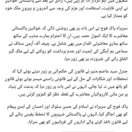
شعبوں میں اہم کردار ادا کر رہی ہیں،آ زادی کے بعد سے پاکستانی خواتین
نے اپنی قابلیت، استقامت اور عزم کی وجہ سے اندرون و بیرونِ ملک خود
کو ممتاز کیا ہے۔
سربراہ پاک فوج نے اس بات پر بھی روشنی ڈالی کہ خواتین پاکستانی
معاشرے کا ایک انمول حصہ ہیں، ان کا احترام ہمارے مذہب کے ساتھ
ساتھ ہماری معاشرتی اقدار میں بھی شامل ہے۔ چیف آف آرمی سٹاف نے
سماجی ہم آہنگی کی اہمیت اور عدم برداشت کو روکنے کے لیے ملک گیر
اتفاق رائے کی ضرورت پر بھی زور دیا۔
جنرل سید عاصم منیر نے قانون کی حکمرانی پر زور دیتے ہوئے کہا کہ
تحفظات اور شکایات کے حل کے لیے قانونی راستے میسر ہوتے ہوئے قانون
کو ہاتھ میں نہ لیا جائے۔ انہوں نے اس بات پر زور دیا کہ بدعت کی بنیاد
پر من مانی کارروائیاں معاشرے کے نقطہ نظر کو کمزور کرتی ہیں۔
پاک فوج کے سربراہ نے اسلام کے حسن سلوک اور احسان کے ابدی پیغام
کو بھی اجاگر کیا، انہوں نے پاکستانی شہریوں کا تحفظ یقینی بنانے کے
لیے قانون نافذ کرنے والے اداروں کی قربانیوں کو بھی سراہا۔