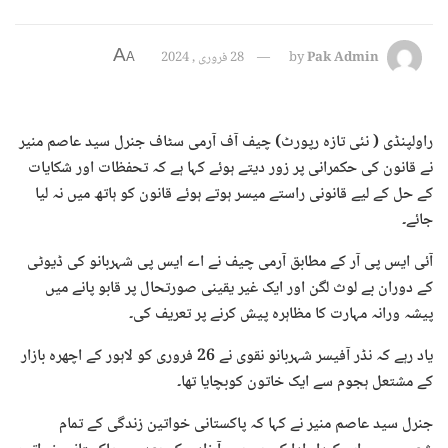
A
Pak Admin
by
28 فروری , 2024
A
راولپنڈی ( نئی تازہ رپورٹ) چیف آف آرمی سٹاف جنرل سید عاصم منیر
نے قانون کی حکمرانی پر زور دیتے ہوئے کہا ہے کہ تحفظات اور شکایات
کے حل کے لیے قانونی راستے میسر ہوتے ہوئے قانون کو ہاتھ میں نہ لیا
جائے۔
آئی ایس پی آر کے مطابق آرمی چیف نے اے ایس پی شہربانو کی ڈیوٹی
کے دوران بے لوث لگن اور ایک غیر یقینی صورتحال پر قابو پانے میں
پیشہ ورانہ مہارت کا مظاہرہ پیش کرنے پر تعریف کی۔
یاد رہے کہ نڈر آفیسر شہربانو نقوی نے 26 فروری کو لاہور کے اچھرہ بازار
کے مشتعل ہجوم سے ایک خاتون کوبچایا تھا۔
جنرل سید عاصم منیر نے کہا کہ پاکستانی خواتین زندگی کے تمام