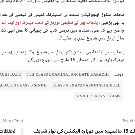
دوسری جانب محکمہ تعلیم سندھ نے نیا تعلیمی سال 25 -2024 یکم اپریل کے بجائے یکم اگست سے شروع کرنے کا فیصلہ کیا ہے۔
محکمہ سکول ایجوکیشن سندھ نے اسٹیئرنگ کمیٹی کے فیصلے کے بعد ن
یہ بھی پڑھیں :
پنجاب بھر کے تعلیمی بورڈز کے تحت میٹرک اور ایف اے ک
واضح رہے کہ صوبہ سندھ میں درسی کتب کی چھپائی کا عمل ابھی تک ش
سال اپریل میں شروع نہیں ہو سکے گا۔
پنجاب میں نیا تعلیمی سیشن یکم اپریل سے شروع ہوگا۔ پنجاب بھرمیں ب
میٹرک پارٹ ون کے امتحان 19 مارچ سے شروع ہوں گے۔
ACHI DATE
5TH CLASS EXAMINATION DATE KARACHI
Tags:
 DATES CLASS 5 SINDH
CLASS 5 EXAMINATION SCHEDULE
SINDH CLASS 5 EXAMS
Next Post
Previ
این اے 15 مانسہرہ میں دوبارہ الیکشن کی نواز شریف
تحفظات 