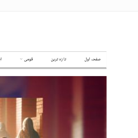
صفحہ اول
تا زہ ترین
قومی
ا