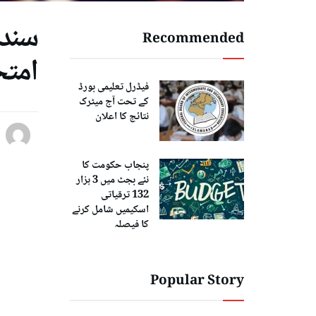
سندھ
Recommended
امتحانات 024
فیڈرل تعلیمی بورڈ
کے تحت آج میٹرک
نتائج کا اعلان
پنجاب حکومت کا
نئے بجٹ میں 3 ہزار
132 ترقیاتی
اسکیمیں شامل کرنے
کا فیصلہ
Popular Story