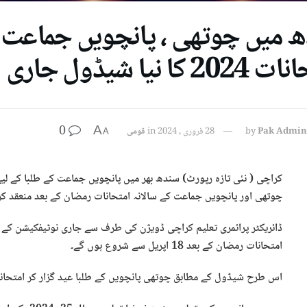
 میں چوتھی ، پانچویں جماعت کے
2 کا نیا شیڈول جاری
0
A
Pak Admin
by
28 فروری , 2024
in
قومی
A
کراچی ( نئی تازہ رپورٹ) سندھ بھر میں پانچویں جماعت کے طلبا کے لیے سالانہ امتحانات 2024 کا
چوتھی اور پانچویں جماعت کے سالانہ امتحانات رمضان کے بعد منعقد کرنے
ڈائریکٹر پرائمری تعلیم کراچی ڈویژن کی طرف سے جاری نوٹیفکیشن کے
امتحانات رمضان کے بعد 18 اپریل سے شروع ہوں گے۔
اس طرح شیڈول کے مطابق چوتھی پانچویں کے طلبا عید گزار کر امتحان