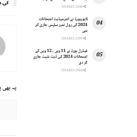
کی د
2448 SHARES
لاہوربورڈ نے انٹرمیڈیٹ امتحانات
2024 کی رول نمبر سلپس جاری کر
دیں
2395 SHARES
فیڈرل بورڈ نے 11 ویں ، 12 ویں کے
امتحانات 2024 کی ڈیٹ شیٹ جاری
کر دی
2066 SHARES
یہ بھی 