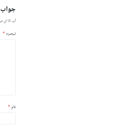
جواب 
آپ کا ای می
تبصرہ
*
نام
*