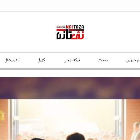
ہم خبریں
صحت
ٹیکنالوجی
کھیل
انٹرنیشنل