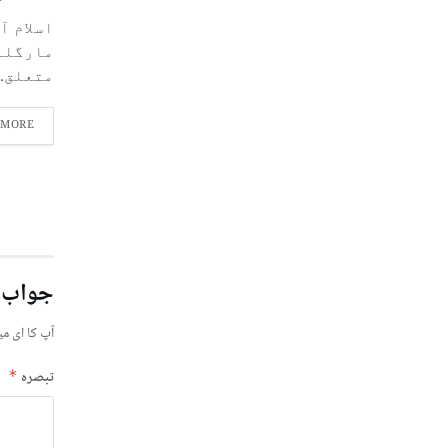
اسلام آ
مارگلہ
متعلق..
 MORE
جواب 
آپ کا ای می
تبصرہ
*