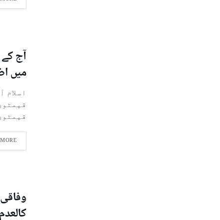
آج کے 
میں اض
اسلام آ
قیمتوں
قیمتوں.
 MORE
وفاقی 
کالعدم 