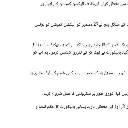
فسر کوپشاور ہائیکورٹ سے معطل کرنے کےخلاف الیکشن کمیشن کی اپیل پر
وکیل الیکشن کمیشن نے دوران سماعت اپنے دلائل میں کہا کہ ہائی کورٹ کے سنگل بنچ نے27 دسمبر کو الیکشن کمیشن کو نوٹس
 افسر لگوانا چاہتے ہیں؟ لگتا ہے کچھ ہتھکنڈے استعمال
ا گیا، ہائیکورٹ نے ٹھک کر کے تقرری کینسل کردی، ہم آپ کو
 نہیں سمجھا، ہائیکورٹس سے یہ کس قسم کے آرڈر جاری ہو
نہیں کیا، فوری طور پر سکروٹنی کا عمل شروع کرے۔
 (آر او) کی معطلی بارے پشاور ہائیکورٹ کا حکم امتناع