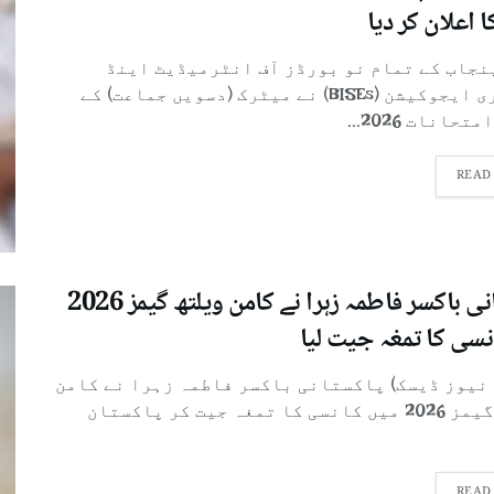
ا اعلان کر دیا
پنجاب کے تمام نو بورڈز آف انٹرمیڈیٹ اینڈ
سیکنڈری ایجوکیشن (BISEs) نے میٹرک (دسویں جماعت) کے
تحانات 2026...
READ
پاکستانی باکسر فاطمہ زہرا نے کامن ویلتھ گیمز 2026
نسی کا تمغہ جیت لیا
 نیوز ڈیسک) پاکستانی باکسر فاطمہ زہرا نے کامن
ویلتھ گیمز 2026 میں کانسی کا تمغہ جیت کر پاکستان
READ