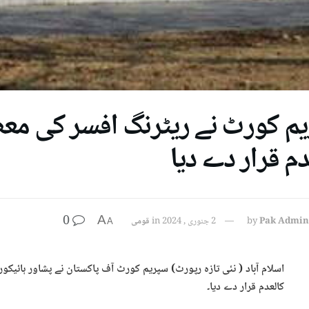
م کورٹ نے ریٹرنگ افسر کی معط
دم قرار دے دیا
0
A
Pak Admin
by
2 جنوری , 2024
in
قومی
A
اسلام آباد ( نئی تازہ رپورٹ) سپریم کورٹ آف پاکستان نے پشاور ہائیک
کالعدم قرار دے دیا۔