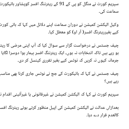
سپریم کورٹ نے منگل کو پی کے 91 کے ریٹرننگ ا
سماعت کی۔
کیے بغیرریٹرنگ افسر( آر او) کو معطل کیا۔
چیف جسٹس نے درخواست گزار سے سوال کیا کہ آپ اپنی مرضی کا ریٹرننگ
ہو رہے ہیں تاکہ انتخابات نہ ہوں، ایک ریٹرننگ افسر بیمار ہوا دوسرا لگای
جرمانہ کیوں نہ کریں کہ نوٹس کیے بغیر تقرری کینسل کر دی۔
چیف جسٹس نے کہا کہ ہائیکورٹ کے جج نے نوٹس جاری کرنا بھی مناسب
رہے ہیں؟
سپریم کورٹ نے کہا کہ الیکشن کمیشن نے غیرقانونی یا غیرآئینی اقدام 
بعدازاں عدالت نے الیکشن کمیشن کی اپیل منظور کرتے ہوئے ریٹرنگ افسر
کالعدم قرار دے دیا۔