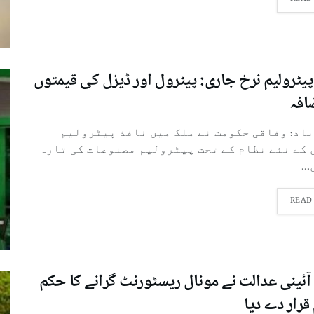
پیٹرولیم نرخ جاری: پیٹرول اور ڈیزل کی قیمتوں
افہ
باد: وفاقی حکومت نے ملک میں نافذ پیٹرولیم
 کے نئے نظام کے تحت پیٹرولیم مصنوعات کی تازہ
..
READ
آئینی عدالت نے مونال ریسٹورنٹ گرانے کا حکم
قرار دے دیا