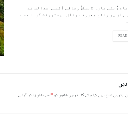
باد ( نئی تازہ ڈیسک) وفاقی آئینی عدالت نے
 ہلز پر واقع معروف مونال ریسٹورنٹ گرانے سے
.
READ
دیں
ل ایڈریس شائع نہیں کیا جائے گا۔
ضروری خانوں کو
*
سے نشان زد کیا گیا ہے