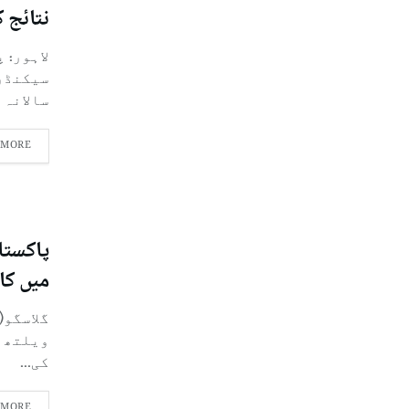
نتائج ک
لاہور: 
سالانہ ام
 MORE
میں کا
گلاسگو(
کی...
 MORE