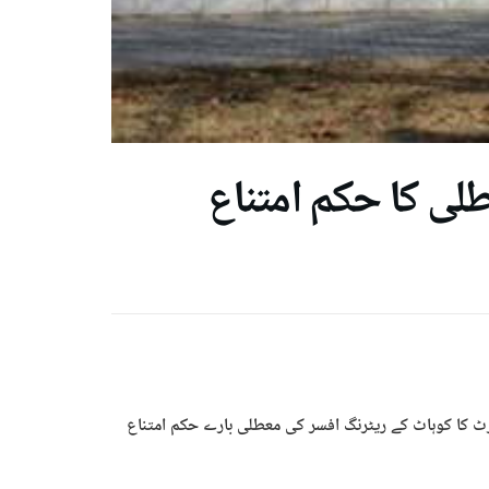
لی کا حکم امتناع
ورٹ کا کوہاٹ کے ریٹرنگ افسر کی معطلی بارے حکم امتناع