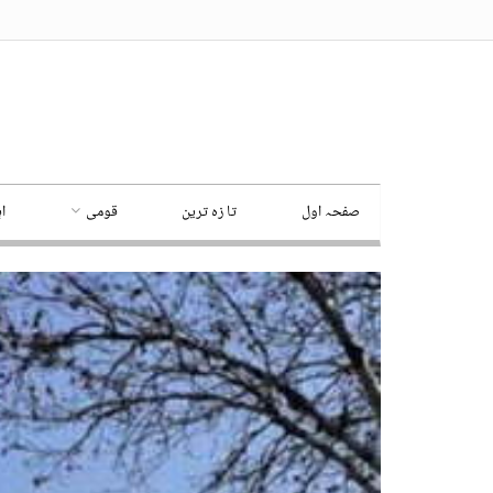
صفحہ اول
تا زہ ترین
قومی
ا