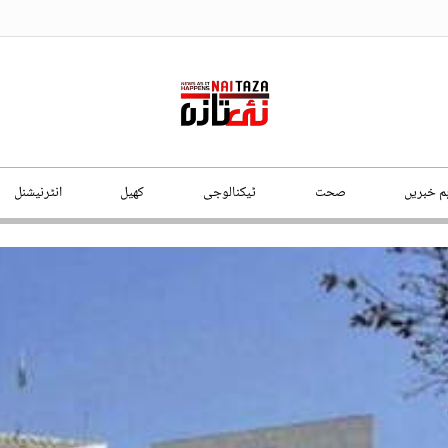
ہم خبریں
صحت
ٹیکنالوجی
کھیل
انٹرنیشنل