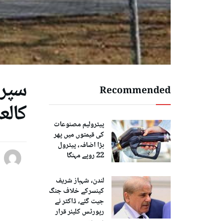
سپری
Recommended
کالع
پیٹرولیم مصنوعات
کی قیمتوں میں پھر
بڑا اضافہ، پیٹرول
22 روپے مہنگا
لندن، شہباز شریف
کینسرکے خلاف جنگ
جیت گئے، ڈاکٹر نے
رپورٹس کلیئر قرار