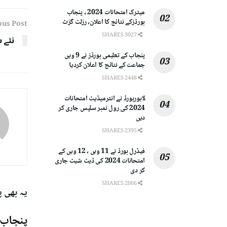
میٹرک امتحانات 2024 ، پنجاب
بورڈزکے نتائج کا اعلان، رزلٹ گزٹ
ous Post
3027 SHARES
نئے 
پنجاب کے تعلیمی بورڈز نے 9 ویں
جماعت کے نتائج کا اعلان کردیا
2448 SHARES
لاہوربورڈ نے انٹرمیڈیٹ امتحانات
2024 کی رول نمبر سلپس جاری کر
دیں
2395 SHARES
فیڈرل بورڈ نے 11 ویں ، 12 ویں کے
امتحانات 2024 کی ڈیٹ شیٹ جاری
کر دی
2066 SHARES
یہ بھی 