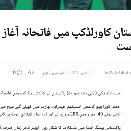
ت
0
A
Pak Admin
by
6 اکتوبر , 2023
in
اہم خبریں
,
کھیل
A
حیدرآباد دکن ( نئی تازہ رپورٹ) پاکستان نے کرکٹ ورلڈ کپ میں فاتحانہ آغاز کرتے ہوئے 
جمعہ کوراجیو گاندھی اسٹیڈیم حیدرآباد بھارت میں کھیلے گئے میچ میں
کرتے ہوئے 49 اوورز میں 286 رنز بنا ئے اور اور تمام کھلاڑی آئوٹ ہو گئے۔