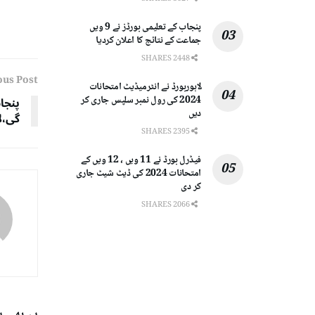
پنجاب کے تعلیمی بورڈز نے 9 ویں
جماعت کے نتائج کا اعلان کردیا
2448 SHARES
ous Post
لاہوربورڈ نے انٹرمیڈیٹ امتحانات
پنجا
2024 کی رول نمبر سلپس جاری کر
دیں
گی،ل
2395 SHARES
فیڈرل بورڈ نے 11 ویں ، 12 ویں کے
امتحانات 2024 کی ڈیٹ شیٹ جاری
کر دی
2066 SHARES