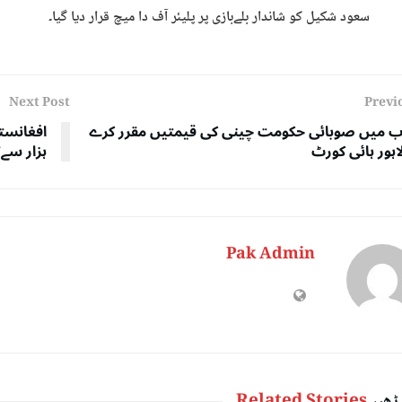
سعود شکیل کو شاندار بلےبازی پر پلیئر آف دا میچ قرار دیا گیا۔
Next Post
Previ
ب میں صوبائی حکومت چینی کی قیمتیں مقرر کرے
افغانستا
اہور ہائی کورٹ
ہزار سےت
Pak Admin