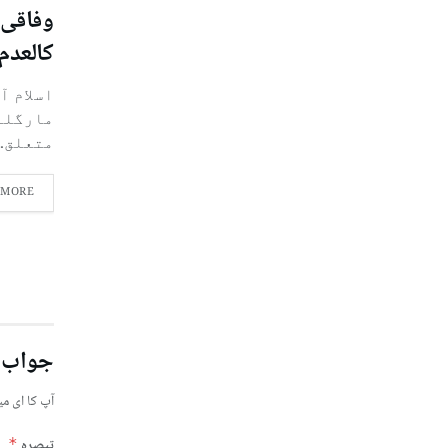
وفاقی 
کالعدم 
اسلام آ
مارگلہ
متعلق..
 MORE
جواب 
آپ کا ای می
تبصرہ
*