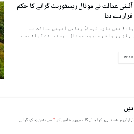
آئینی عدالت نے مونال ریسٹورنٹ گرانے کا حکم
قرار دے دیا
باد ( نئی تازہ ڈیسک) وفاقی آئینی عدالت نے
 ہلز پر واقع معروف مونال ریسٹورنٹ گرانے سے
.
READ
دیں
ل ایڈریس شائع نہیں کیا جائے گا۔
ضروری خانوں کو
*
سے نشان زد کیا گیا ہے