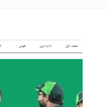
صفحہ اول
تا زہ ترین
قومی
ا