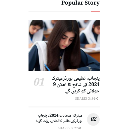
Popular Story
پنجاب، تعلیمی بورڈزمیٹرک
2024 کے نتائج کا اعلان 9
جولائی کو کریں گے
3484 SHARES
میٹرک امتحانات 2024 ، پنجاب
بورڈزکے نتائج کا اعلان، رزلٹ گزٹ
3027 SHARES