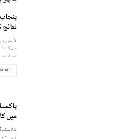
یہ بھی 
نتائج ک
لاہور: 
سالانہ ام
 MORE
میں کا
گلاسگو(