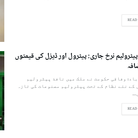
READ
پیٹرولیم نرخ جاری: پیٹرول اور ڈیزل کی قیمتوں
افہ
باد: وفاقی حکومت نے ملک میں نافذ پیٹرولیم
 کے نئے نظام کے تحت پیٹرولیم مصنوعات کی تازہ
..
READ