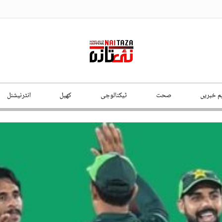
ہم خبریں
صحت
ٹیکنالوجی
کھیل
انٹرنیشنل