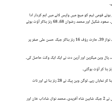
ے ہوئے قومی ٹیم کو میچ میں واپس لانے میں اہم کردار ادا
کیا اور وکٹ کیپر محمد رضوان کے ساتھ 124 رنز کی پارٹنرشپ قائم کی۔ سعود شکیل اور محمد رضوان 68، 68 رنز بناکر آؤٹ ہوئے
شاداب خان اور محمد نواز نے 62 رنز کی پارٹنرشپ قائم کی، شاداب 32، نواز 39، حارث رؤف 16 رنز بناکر جبکہ حسن علی صفر پر
نیدرلینڈز کی جانب سے بیس ڈی لیڈے 67 اور وکرم جیت سنگھ 52 رنز بنا کر نمایاں رہے۔ لوگن وین بِیک نے 28 رنز بنا ئے اور ناٹ
پاکستان کی جانب سے حارث رؤف نے 3 کھلاڑیوں کو آئوت لیا، حسن علی نے 2 جبکہ شاہین شاہ آفریدی، محمد نواز، شاداب خان اور