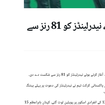
پاکستان کاورلڈکپ میں فاتحانہ آغاز ، نیدرلینڈز کو 81 رنز سے
نیدرلینڈز کو 81 رنز سے شکست دے دی۔
 پاکستانی کرکٹ ٹیم نے نیدرلینڈز کی دعوت پر پہلے بیٹنگ
پاکستانی بیٹنگ ابتدا میں مشکلات کا شکار رہی، اوپنر فخر زمان صرف 12 کے انفرادی اسکور پر پویلین لوٹ گئے۔ کپتان بابراعظم 15