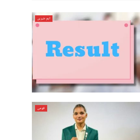
اہم خبریں
قومی