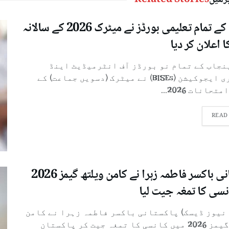
پڑھیں
Related Stories
پنجاب کے تمام تعلیمی بورڈز نے میٹرک 2026 کے سالانہ
ا اعلان کر دیا
پنجاب کے تمام نو بورڈز آف انٹرمیڈیٹ اینڈ
سیکنڈری ایجوکیشن (BISEs) نے میٹرک (دسویں جماعت) کے
تحانات 2026...
READ
پاکستانی باکسر فاطمہ زہرا نے کامن ویلتھ گیمز 2026
نسی کا تمغہ جیت لیا
 نیوز ڈیسک) پاکستانی باکسر فاطمہ زہرا نے کامن
ویلتھ گیمز 2026 میں کانسی کا تمغہ جیت کر پاکستان