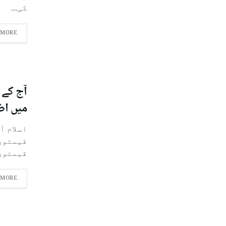
کی...
 MORE
آج کے 
میں اض
اسلام آ
قیمتوں
قیمتوں.
 MORE