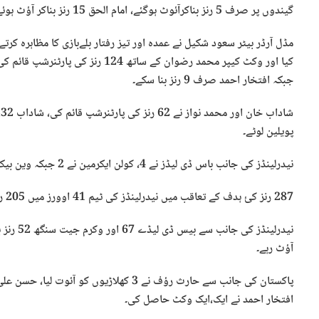
گیندوں پر صرف 5 رنز بناکرآئوٹ ہوگئے، امام الحق 15 رنز بناکر آؤٹ ہوئے۔
مڈل آرڈر بیٹر سعود شکیل نے عمدہ اور تیز رفتار بلےبازی کا مظاہرہ کرت
جبکہ افتخار احمد صرف 9 رنز بنا سکے۔
پویلین لوٹے۔
نیدرلینڈز کی جانب باس ڈی لیڈز نے 4، کولن ایکرمین نے 2 جبکہ وین بیک، پال وین میکرین اور آرین دت نے ایک ایک وکٹ حاصل کی۔
287 رنز کئ ہدف کے تعاقب میں نیدرلینڈز کی ٹیم 41 اوورز میں 205 رنز بنا کر آؤٹ ہوگئی۔
آؤٹ رہے۔
افتخار احمد نے ایک،ایک وکٹ حاصل کی۔