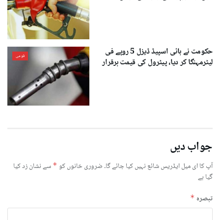
حکومت نے ہائی اسپیڈ ڈیزل 5 روپے فی
قومی
لیٹرمہنگا کر دیا، پیٹرول کی قیمت برقرار
جواب دیں
آپ کا ای میل ایڈریس شائع نہیں کیا جائے گا۔
ضروری خانوں کو
*
سے نشان زد کیا
گیا ہے
تبصرہ
*