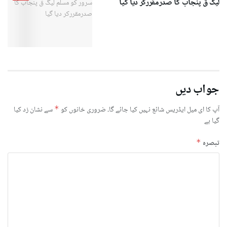
لیگ ق پنجاب کا صدرمقررکر دیا گیا
جواب دیں
آپ کا ای میل ایڈریس شائع نہیں کیا جائے گا۔
ضروری خانوں کو
*
سے نشان زد کیا
گیا ہے
تبصرہ
*