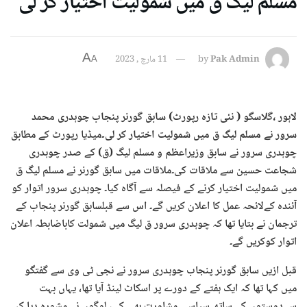
مسلم لیگ ق میں شمولیت اختیار کر لی
A
Pak Admin
by
11 مارچ , 2023
A
لاہور ،گلاسگو ( نئی تازہ رپورٹ) سابق گورنر پنجاب چوہدری محمد
سرور نے مسلم لیگ ق میں شمولیت اختیار کر لی۔
میڈیا رپورٹ کے مطابق
چوہدری سرور نے سابق وزیراعظم و مسلم لیگ (ق) کے صدر چوہدری
شجاعت حسین سے ملاقات کی۔ملاقات میں سابق گورنر نے مسلم لیگ ق
میں شمولیت اختیار کرنے کے فیصلہ سے آگاہ کیا۔ چوہدری سرور اتوار کو
آئندہ کےلائحہ عمل کا اعلان کریں گے۔ اس سے قبلسابق گورنر پنجاب کے
ترجمان نے بتایا تھا کہ چوہدری سرور ق لیگ میں شمولت کاباضابطہ اعلان
اتوار کوکریں گے۔
قبل ازیں سابق گورنر پنجاب چوہدری سرور نے نجی ٹی وی سے گفتگو
میں کہا تھا کہ ایک ہفتے کے دورے پر اسکاٹ لینڈ آیا تھا، یہاں بہت
سےدوستوں کے ساتھ سیاسی مشاورت بھی کی، لوگوں نے مشورہ دیا کہ