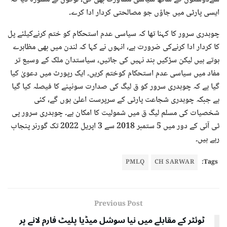
ایسی پارٹی میں جاؤں جو مصالحتی کردار ادا کرے۔
چوہدری سرور کا کہنا تھا کہ سیاسی عدم استحکام کو ختم کرنےکیلئے پل
کا کردار ادا کرنےکی ضرورت ہے، انہوں نے کہا کہ لندن میں بھی مظاہرے
ہوتے ہیں لیکن سڑکیں بند نہیں کی جاتیں، سیاستدان ملک کے وسیع تر
مفاد میں سیاسی عدم استحکام کوختم کریں۔ ایک رپورٹ میں دعویٰ کیا
گیا ہے کہ چوہدری سرور کو ق لیگ کی صدارت سونپنے کا فیصلہ کیا گیا
ہے جبکہ چوہدری شجاعت پارٹی کے سرپرست اعلیٰ ہوں گے، کئی
شخصیات کی مسلم لیگ ق میں شمولیت کا امکان ہے۔ چوہدری سرور پی
ٹی آئی کے دور میں 5 ستمبر 2018 سے 3 اپریل 2022 تک گورنر پنجاب
رہے ہیں۔
PMLQ
CH SARWAR
Tags:
Previous Post
ٹوئٹر کے مقابلے میں نیا سوشل میڈیا پلیٹ فارم لانے پر