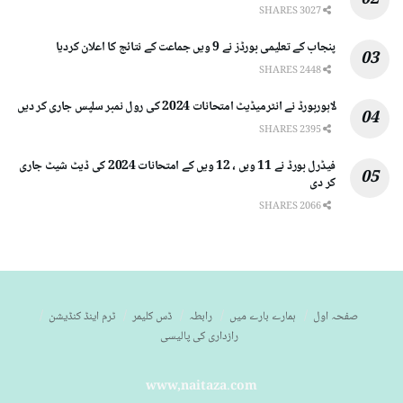
3027 SHARES
پنجاب کے تعلیمی بورڈز نے 9 ویں جماعت کے نتائج کا اعلان کردیا
2448 SHARES
لاہوربورڈ نے انٹرمیڈیٹ امتحانات 2024 کی رول نمبر سلپس جاری کر دیں
2395 SHARES
فیڈرل بورڈ نے 11 ویں ، 12 ویں کے امتحانات 2024 کی ڈیٹ شیٹ جاری
کر دی
2066 SHARES
صفحہ اول
ہمارے بارے میں
رابطہ
ڈس کلیمر
ٹرم اینڈ کنڈیشن
رازداری کی پالیسی
www,naitaza.com