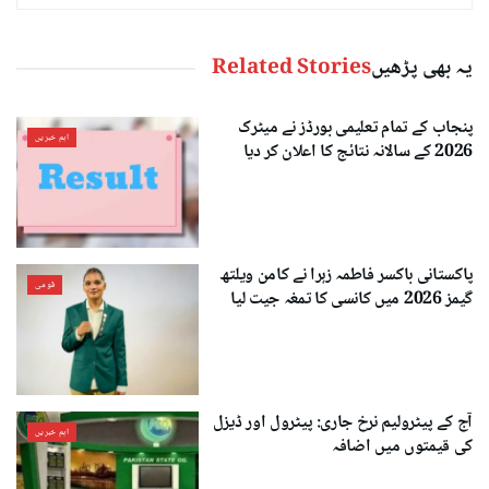
یہ بھی پڑھیں
Related Stories
پنجاب کے تمام تعلیمی بورڈز نے میٹرک
اہم خبریں
2026 کے سالانہ نتائج کا اعلان کر دیا
پاکستانی باکسر فاطمہ زہرا نے کامن ویلتھ
قومی
گیمز 2026 میں کانسی کا تمغہ جیت لیا
آج کے پیٹرولیم نرخ جاری: پیٹرول اور ڈیزل
اہم خبریں
کی قیمتوں میں اضافہ