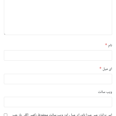
نام
*
ای میل
*
ویب‌ سائٹ
اس براؤزر میں میرا نام، ای میل، اور ویب سائٹ محفوظ رکھیں اگلی بار جب