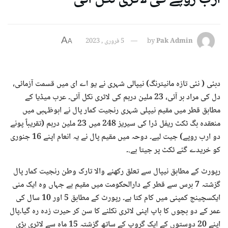
A
Pak Admin
by
5 فروری , 2023
A
دبئی ( نئی تازہ مانیترنگ) نیپالی شہری نے یو اے ای میں قسمت آزمائی،
دل کی مراد بر آئی، 23 ملین درہم کی لاٹری نکل آئی۔ عرب میڈیا کے
مطابق قطر میں مقیم نیپلی شہری رنجیت کمار پال نے ابوظہبی میں
منعقدہ بگ ٹکٹ ریفل ڈرا کی سیریز 248 میں 23 ملین درہم (تقریباً پونے
دو ارب روپے) جیت لیے۔ دوحہ میں مقیم پال نے یہ انعام اپنے 16 جنوری
کو خریدے گئے ٹکٹ پر جیتا ہے.۔
رپورٹ کے مطابق نیپال سے تعلق رکھنے والا تارک وطن رنجیت کمار پال
گزشتہ 7 برس سے قطر کے دارالحکومت میں مقیم ہے جہاں وہ ایک منی
ایکسچینج کمپنی میں کام کتا ہے۔ رپورٹ کے مطابق 5 اور 10 سال کی
عمر کے دو بچوں کا باپ اپنی لاٹری نکلنے کا سن کر حیرت زدہ رہ گیا۔پال
اپنے 20 دوستوں کے ایک گروپ کے ساتھ گزشتہ 15 ماہ سے لاٹری بڑی