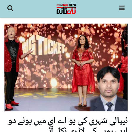
نیپالی شہری کی یو اے ای میں پونے دو
ارب روپے کی لاٹری نکل آئی