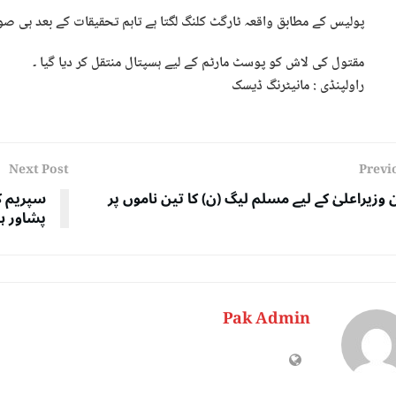
پولیس کے مطابق واقعہ ٹارگٹ کلنگ لگتا ہے تاہم تحقیقات کے بعد ہی ص
مقتول کی لاش کو پوسٹ مارٹم کے لیے ہسپتال منتقل کر دیا گیا ۔
راولپنڈی : مانیٹرنگ ڈیسک
Next Post
Previ
ن وزیراعلیٰ کے لیے مسلم لیگ (ن) کا تین ناموں پر
سپریم ک
پشاور ہ
Pak Admin