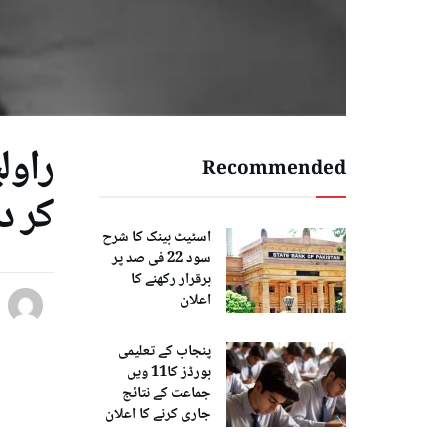
راول
Recommended
کر دی
اسٹیٹ بینک کا شرح
سود 22 فی صد پر
برقرار رکھنے کا
اعلان
پنجاب کے تعلیمی
بورڈز کا11 ویں
جماعت کے نتائج
جاری کرنے کا اعلان