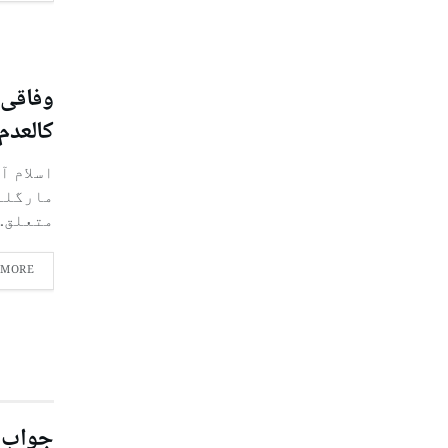
وفاقی 
کالعدم 
اسلام آ
مارگلہ
متعلق..
 MORE
جواب 