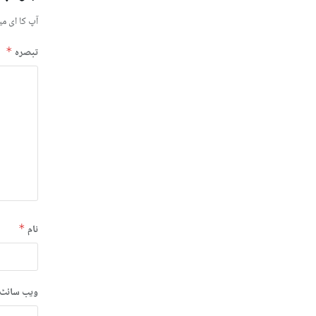
آپ کا ای می
تبصرہ
*
نام
*
ویب‌ سائٹ