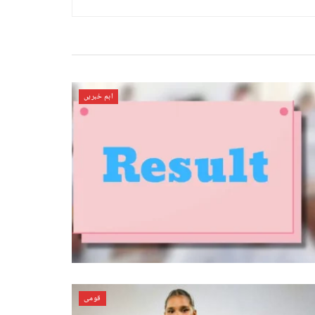
اہم خبریں
قومی