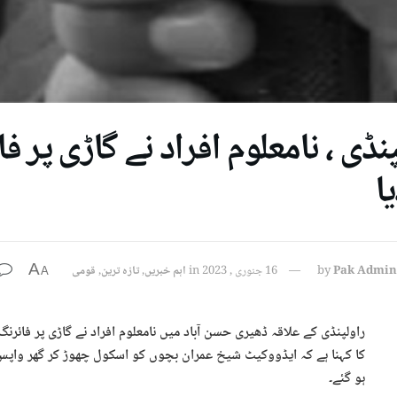
پنڈی ، نامعلوم افراد نے گاڑی پر 
ا
A
Pak Admin
by
16 جنوری , 2023
in
اہم خبریں
,
تازہ ترین
,
قومی
A
راولپنڈی کے علاقہ ڈھیری حسن آباد میں نامعلوم افراد نے گاڑی پر فائر
کا کہنا ہے کہ ایڈووکیٹ شیخ عمران بچوں کو اسکول چھوڑ کر گھر واپس آ
ہو گئے۔