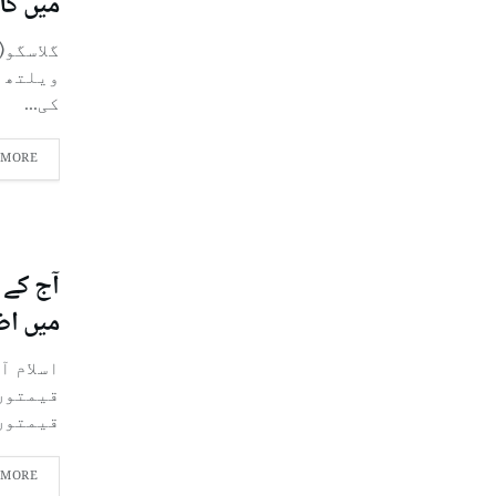
میں کا
گلاسگو(
کی...
 MORE
آج کے 
میں اض
اسلام آ
قیمتوں
قیمتوں.
 MORE