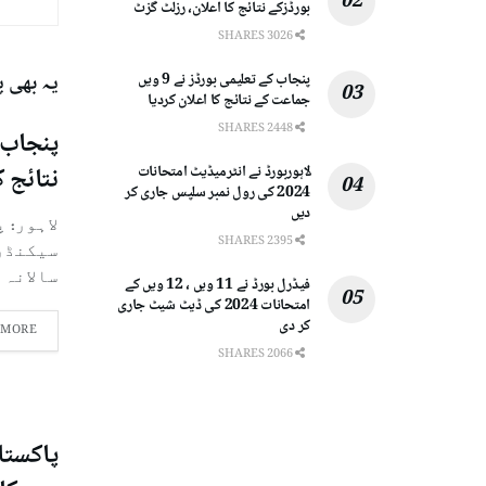
بورڈزکے نتائج کا اعلان، رزلٹ گزٹ
3026 SHARES
پنجاب کے تعلیمی بورڈز نے 9 ویں
یہ بھی 
جماعت کے نتائج کا اعلان کردیا
2448 SHARES
نتائج ک
لاہوربورڈ نے انٹرمیڈیٹ امتحانات
2024 کی رول نمبر سلپس جاری کر
دیں
لاہور: 
2395 SHARES
سالانہ ام
فیڈرل بورڈ نے 11 ویں ، 12 ویں کے
امتحانات 2024 کی ڈیٹ شیٹ جاری
کر دی
 MORE
2066 SHARES