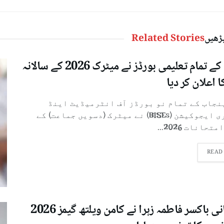
پڑھیں
Related Stories
پنجاب کے تمام تعلیمی بورڈز نے میٹرک 2026 کے سالانہ
ا اعلان کر دیا
پنجاب کے تمام نو بورڈز آف انٹرمیڈیٹ اینڈ
سیکنڈری ایجوکیشن (BISEs) نے میٹرک (دسویں جماعت) کے
تحانات 2026...
READ
پاکستانی باکسر فاطمہ زہرا نے کامن ویلتھ گیمز 2026