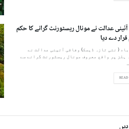
آئینی عدالت نے مونال ریسٹورنٹ گرانے کا حکم
قرار دے دیا
باد ( نئی تازہ ڈیسک) وفاقی آئینی عدالت نے
 ہلز پر واقع معروف مونال ریسٹورنٹ گرانے سے
.
READ
دیں