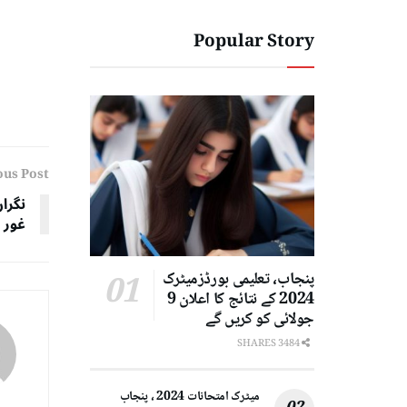
Popular Story
ous Post
نگرا
غور
پنجاب، تعلیمی بورڈزمیٹرک
2024 کے نتائج کا اعلان 9
جولائی کو کریں گے
3484 SHARES
میٹرک امتحانات 2024 ، پنجاب