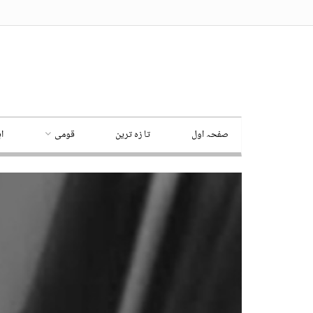
صفحہ اول
تا زہ ترین
قومی
ا