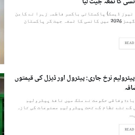
نسی کا تمغہ جیت لیا
 نیوز ڈیسک) پاکستانی باکسر فاطمہ زہرا نے کامن
ویلتھ گیمز 2026 میں کانسی کا تمغہ جیت کر پاکستان
READ
پیٹرولیم نرخ جاری: پیٹرول اور ڈیزل کی قیمتوں
افہ
باد: وفاقی حکومت نے ملک میں نافذ پیٹرولیم
 کے نئے نظام کے تحت پیٹرولیم مصنوعات کی تازہ
..
READ