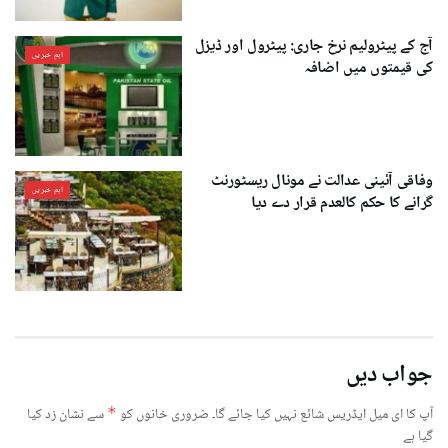
آج کے پیٹرولیم نرخ جاری: پیٹرول اور ڈیزل
اہم خبریں
کی قیمتوں میں اضافہ
وفاقی آئینی عدالت نے مونال ریسٹورنٹ
اہم خبریں
گرانے کا حکم کالعدم قرار دے دیا
جواب دیں
آپ کا ای میل ایڈریس شائع نہیں کیا جائے گا۔
ضروری خانوں کو
*
سے نشان زد کیا
گیا ہے