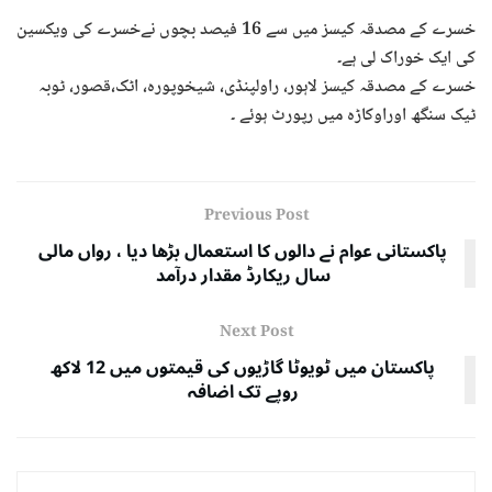
خسرے کے مصدقہ کیسز میں سے 16 فیصد بچوں نےخسرے کی ویکسین
کی ایک خوراک لی ہے۔
خسرے کے مصدقہ کیسز لاہور، راولپنڈی، شیخوپورہ، اٹک،قصور، ٹوبہ
ٹیک سنگھ اوراوکاڑہ میں رپورٹ ہوئے ۔
Previous Post
پاکستانی عوام نے دالوں کا استعمال بڑھا دیا ، رواں مالی
سال ریکارڈ مقدار درآمد
Next Post
پاکستان میں ٹویوٹا گاڑیوں کی قیمتوں میں 12 لاکھ
روپے تک اضافہ