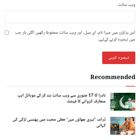
ویب‌ سائٹ
اس براؤزر میں میرا نام، ای میل، اور ویب سائٹ محفوظ رکھیں اگلی بار جب
میں تبصرہ کرنے کےلیے۔
Recommended
نادرا کا 17 جنوری سے ویب سائٹ بند کر کے موبائل ایپ
متعارف کروانے کا فیصلہ
ڈرامہ ’تیری چھاؤں میں‘ جعلی محبت میں پھنسی لڑکی کی
کہانی