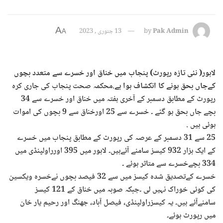
A
Pak Admin
by
13 جنوری , 2023
A
لاہور( نئی تازہ رپورٹ) پنجاب میں خناق اور خسرے سے متعدد بچوں
کےجاں بحق ہونے کا انکشاف ہوا ہے
.محکمہ صحت پنجاب کی جاری کرہ
رپورٹ کے مطابق دسمبر کے آخری ہفتہ میں خناق اور خسرے سے 34
بچے جاں بحق ہو گئے ۔ خسرے سے 25 اورخناق سے 9 بچوں کی اموات
ہوئی ہیں .
25 سے 31 دسمبر کے عرصہ کی رپورٹ کے مطابق پنجاب میں خسرے
کے ایک ہزار 932 کیسز سامنے آئےہیں۔ لاہور میں 395 اورراولپنڈی میں
334 بچےخسرے سے متاثر ہوئے ۔
خسرے کےتصدیق شدہ کیسز میں سے 32 فیصد بچوں نےخسرہ ویکسین
کی کوئی خوراک نہیں لی ۔جبکہ صوبہ میں خناق کے 121 کیسز
سامنےآئے ہیں۔ یہ کیسزراولپنڈی، فیصل آباد، جھنگ اور رحیم یار خان
میں رپورٹ ہوئے۔