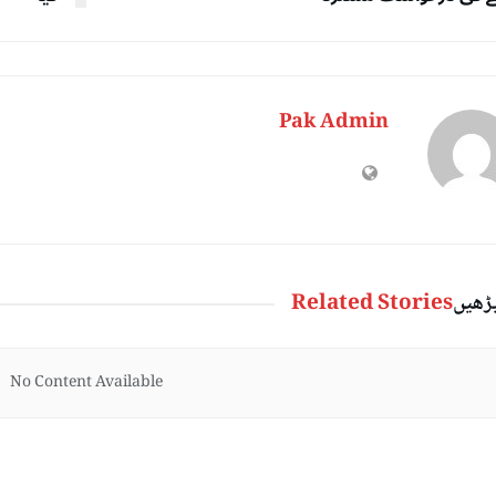
Pak Admin
پڑھیں
Related Stories
No Content Available