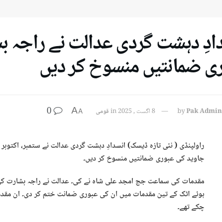
ادِ دہشت گردی عدالت نے راجہ 
ی ضمانتیں منسوخ کر دیں
0
A
Pak Admin
by
8 اگست , 2025
in
قومی
A
راولپنڈی ( نئی تازہ ڈیسک) انسدادِ دہشت گردی عدالت نے ستمبر، اکتوب
جاوید کی عبوری ضمانتیں منسوخ کر دیں۔
مقدمات کی سماعت جج امجد علی شاہ نے کی۔ عدالت نے راجہ بشارت کی
ہوئے اٹک کے تین مقدمات میں ان کی عبوری ضمانت ختم کر دی۔ ان مقدم
چکے تھے۔