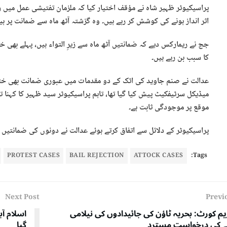
پراسیکیوٹر ظہیر شاہ نے مؤقف اختیار کیا کہ ملزمان تفتیشی عمل میں رک
اثر انداز ہونے کی کوشش کر رہے ہیں۔ وہ گزشتہ آٹھ ماہ سے ضمانت پر ہ
جج نے ریمارکس دیے کہ ضمانتیں آٹھ ماہ سے زیرِ التواء ہیں، پہلے بھی 
کا سبب بن رہے ہیں۔
عدالت نے صنم جاوید کی اٹک کے دو مقدمات میں عبوری ضمانت بھی خ
میڈیکل سرٹیفکیٹ پیش کیا گیا تھا، تاہم پراسیکیوٹر سید ظہیر کا کہنا 
موقع پر موجودگی ثابت ہے۔
پراسیکیوٹر کے دلائل سے اتفاق کرتے ہوئے عدالت نے دونوں کی ضمانتیں خ
PROTEST CASES
BAIL REJECTION
ATTOCK CASES
Tags:
Next Post
Previ
م کورٹ: بحریہ ٹاؤن کی جائیدادوں کی نیلامی
ے کی درخواست مسترد
گیا