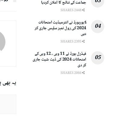
جماعت کے نتائج کا اعلان کردیا
2448 SHARES
لاہوربورڈ نے انٹرمیڈیٹ امتحانات
2024 کی رول نمبر سلپس جاری کر
دیں
2395 SHARES
فیڈرل بورڈ نے 11 ویں ، 12 ویں کے
امتحانات 2024 کی ڈیٹ شیٹ جاری
کر دی
2066 SHARES
یہ بھی 