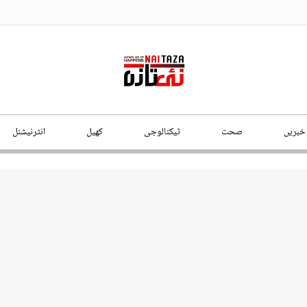
 خبریں
صحت
ٹیکنالوجی
کھیل
انٹرنیشنل