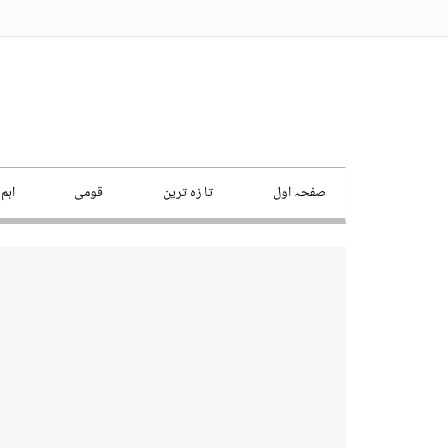
صفحہ اول
تا زہ ترین
قومی
اہم