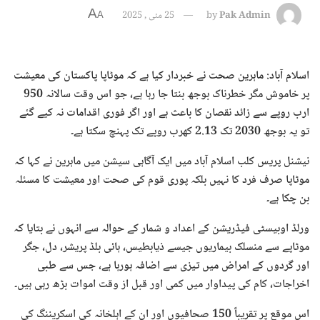
A
Pak Admin
by
25 مئی , 2025
A
اسلام آباد: ماہرین صحت نے خبردار کیا ہے کہ موٹاپا پاکستان کی معیشت
پر خاموش مگر خطرناک بوجھ بنتا جا رہا ہے، جو اس وقت سالانہ 950
ارب روپے سے زائد نقصان کا باعث ہے اور اگر فوری اقدامات نہ کیے گئے
تو یہ بوجھ 2030 تک 2.13 کھرب روپے تک پہنچ سکتا ہے۔
نیشنل پریس کلب اسلام آباد میں ایک آگاہی سیشن میں ماہرین نے کہا کہ
موٹاپا صرف فرد کا نہیں بلکہ پوری قوم کی صحت اور معیشت کا مسئلہ
بن چکا ہے۔
ورلڈ اوبیسٹی فیڈریشن کے اعداد و شمار کے حوالہ سے انہوں نے بتایا کہ
موٹاپے سے منسلک بیماریوں جیسے ذیابطیس، ہائی بلڈ پریشر، دل، جگر
اور گردوں کے امراض میں تیزی سے اضافہ ہورہا ہے، جس سے طبی
اخراجات، کام کی پیداوار میں کمی اور قبل از وقت اموات بڑھ رہی ہیں۔
اس موقع پر تقریباً 150 صحافیوں اور ان کے اہلخانہ کی اسکریننگ کی