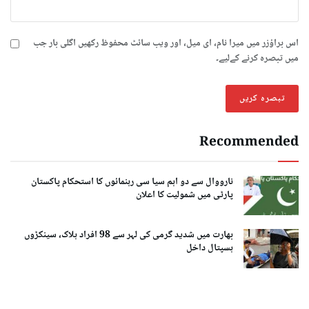
اس براؤزر میں میرا نام، ای میل، اور ویب سائٹ محفوظ رکھیں اگلی بار جب
میں تبصرہ کرنے کےلیے۔
Recommended
نارووال سے دو اہم سیا سی رہنمائوں کا استحکام پاکستان
پارٹی میں شمولیت کا اعلان
بھارت میں شدید گرمی کی لہر سے 98 افراد ہلاک، سینکڑوں
ہسپتال داخل