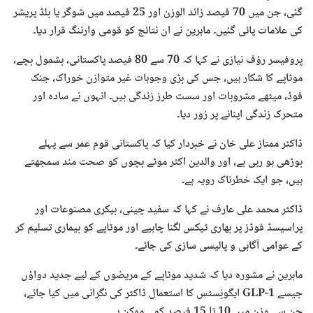
گئی، جن میں 70 فیصد زائد الوزن اور 25 فیصد میں شوگر یا بلڈ پریشر
کی علامات پائی گئیں۔ ماہرین نے ان نتائج کو قومی وارننگ قرار دیا۔
پروفیسر رؤف نیازی نے کہا کہ 70 سے 80 فیصد پاکستانی، بشمول بچے،
موٹاپے کا شکار ہیں، جس کی بڑی وجوہات غیر متوازن خوراک، جنک
فوڈ، میٹھے مشروبات اور سست طرز زندگی ہیں۔ انہوں نے سادہ اور
متحرک زندگی اپنانے پر زور دیا۔
ڈاکٹر ممتاز علی خان نے خبردار کیا کہ پاکستانی قوم عمر سے پہلے
بوڑھی ہو رہی ہے، اور والدین اکثر موٹے بچوں کو صحت مند سمجھتے
ہیں، جو ایک خطرناک رویہ ہے۔
ڈاکٹر محمد علی عارف نے کہا کہ سفید چینی، بیکری مصنوعات اور
پراسیسڈ فوڈز پر بھاری ٹیکس لگنا چاہیے اور موٹاپے کو بیماری تسلیم کر
کے عوامی آگاہی و پالیسی سازی کی جائے۔
ماہرین نے مشورہ دیا کہ شدید موٹاپے کے مریضوں کے لیے جدید دواؤں
جیسے GLP-1 ایگونِسٹس کا استعمال ڈاکٹر کی نگرانی میں کیا جائے،
جن سے وزن میں 10 تا 15 فیصد کمی ممکن ہے۔