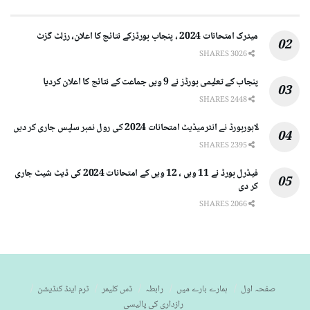
میٹرک امتحانات 2024 ، پنجاب بورڈزکے نتائج کا اعلان، رزلٹ گزٹ
3026 SHARES
پنجاب کے تعلیمی بورڈز نے 9 ویں جماعت کے نتائج کا اعلان کردیا
2448 SHARES
لاہوربورڈ نے انٹرمیڈیٹ امتحانات 2024 کی رول نمبر سلپس جاری کر دیں
2395 SHARES
فیڈرل بورڈ نے 11 ویں ، 12 ویں کے امتحانات 2024 کی ڈیٹ شیٹ جاری
کر دی
2066 SHARES
صفحہ اول
ہمارے بارے میں
رابطہ
ڈس کلیمر
ٹرم اینڈ کنڈیشن
رازداری کی پالیسی