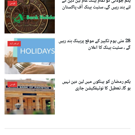
یکم جولائی کو تمام بینک عام لین دین کے
قومی
لئے بند رہیں گے، سٹیٹ بینک آف پاکستان
28 مئی یوم تکبیر کے موقع پربینک بند رہیں
اسلام آباد
گے ، سٹیٹ بینک کا اعلان
یکم رمضان کو بینکوں میں لین دین نہیں
قومی
ہو گا، تعطیل کا نوٹیفکیشن جاری