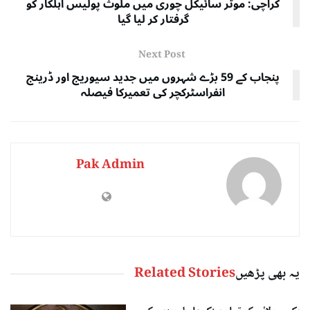
کراچی: موٹر سائیکل چوری میں ملوث پولیس اہلکار کو
گرفتار کر لیا گیا
Next Post
پنجاب کے 59 بڑے شہروں میں جدید سیوریج اور ڈرینج
انفراسٹرکچر کی تعمیرکا فیصلہ
Pak Admin
یہ بھی پڑھیں
Related Stories