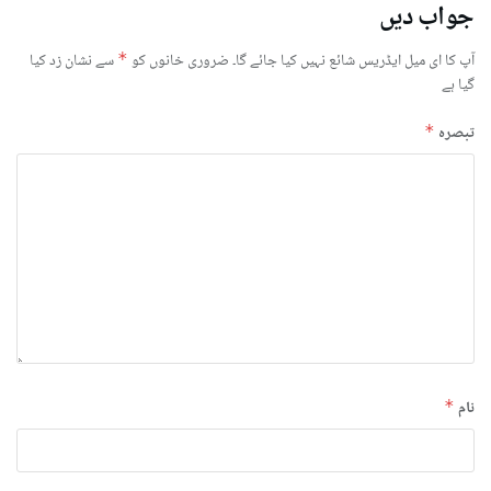
جواب دیں
آپ کا ای میل ایڈریس شائع نہیں کیا جائے گا۔
ضروری خانوں کو
*
سے نشان زد کیا
گیا ہے
تبصرہ
*
نام
*