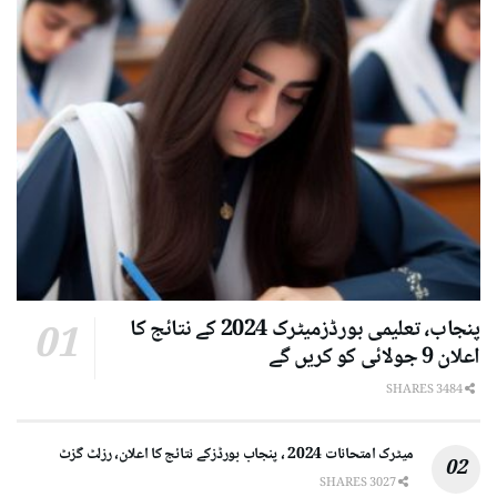
پنجاب، تعلیمی بورڈزمیٹرک 2024 کے نتائج کا
اعلان 9 جولائی کو کریں گے
3484 SHARES
میٹرک امتحانات 2024 ، پنجاب بورڈزکے نتائج کا اعلان، رزلٹ گزٹ
3027 SHARES