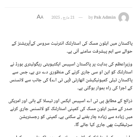
A
Pak Admin
by
21 مارچ , 2025
A
پاکستان میں ایلون مسک کی اسٹارلنک انٹرنیٹ سروس کےآپریشنز کے
حوالے سے اہم پیشرفت سامنے آئی ہے۔
وزیرِاعظم کی ہدایت پر پاکستان اسپیس ایکٹیویٹی ریگولیٹری بورڈ نے
اسٹارلنک کو این او سی جاری کرنے کی منظوری دے دی ہے، جس سے
پاکستان ٹیلی کمیونیکیشن اتھارٹی (پی ٹی اے) کی جانب سے لائسنس
کے اجرا کی راہ ہموار ہوگئی ہے۔
ذرائع کے مطابق پی ٹی اے اسپیس ایکس اور ٹیسلا کے بانی اور امریکی
صدر کے مشیر ایلون مسک کی کمپنی اسٹارلنک کو لائسنس جاری کرنے
میں زیادہ سے زیادہ چار ہفتے لے سکتی ہے، کمپنی کو رجسٹریشن
سرٹیفکیٹ بھی جاری کیا جائے گا۔