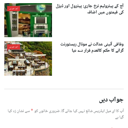
آج کے پیٹرولیم نرخ جاری: پیٹرول اور ڈیزل
اہم خبریں
کی قیمتوں میں اضافہ
وفاقی آئینی عدالت نے مونال ریسٹورنٹ
اہم خبریں
گرانے کا حکم کالعدم قرار دے دیا
جواب دیں
آپ کا ای میل ایڈریس شائع نہیں کیا جائے گا۔
ضروری خانوں کو
*
سے نشان زد کیا
گیا ہے