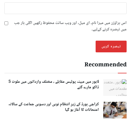
اس براؤزر میں میرا نام، ای میل، اور ویب سائٹ محفوظ رکھیں اگلی بار جب
میں تبصرہ کرنے کےلیے۔
Recommended
لاہور میں مبینہ پولیس مقابلے ، مختلف وارداتوں میں ملوث 5
ڈاکو مارے گئے
کراچی بورڈ کے زیرِ انتظام نویں اور دسویں جماعت کے سالانہ
امتحانات کا آغاز ہو گیا