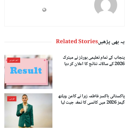
یہ بھی پڑھیں
Related Stories
پنجاب کے تمام تعلیمی بورڈز نے میٹرک
اہم خبریں
2026 کے سالانہ نتائج کا اعلان کر دیا
پاکستانی باکسر فاطمہ زہرا نے کامن ویلتھ
قومی
گیمز 2026 میں کانسی کا تمغہ جیت لیا