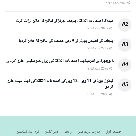
3484 SHARES
میٹرک امتحانات 2024 ، پنجاب بورڈزکے نتائج کا اعلان، رزلٹ گزٹ
3027 SHARES
پنجاب کے تعلیمی بورڈز نے 9 ویں جماعت کے نتائج کا اعلان کردیا
2448 SHARES
لاہوربورڈ نے انٹرمیڈیٹ امتحانات 2024 کی رول نمبر سلپس جاری کر دیں
2395 SHARES
فیڈرل بورڈ نے 11 ویں ، 12 ویں کے امتحانات 2024 کی ڈیٹ شیٹ جاری
کر دی
2066 SHARES
صفحہ اول
ہمارے بارے میں
رابطہ
ڈس کلیمر
ٹرم اینڈ کنڈیشن