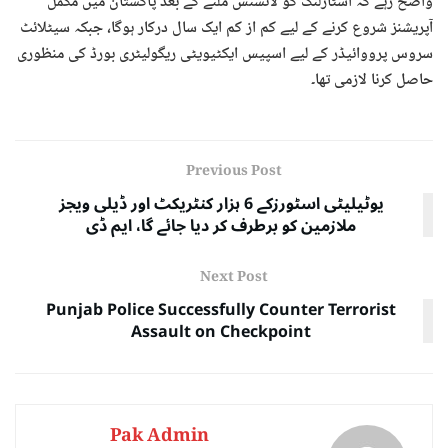
واضح رہے کہ اسٹارلنک کو لائسنس ملنے کے بعد پاکستان میں مکمل
آپریشنز شروع کرنے کے لیے کم از کم ایک سال درکار ہوگا، جبکہ سیٹلائٹ
سروس پرووائیڈر کے لیے اسپیس ایکٹیویٹی ریگولیٹری بورڈ کی منظوری
حاصل کرنا لازمی تھا۔
Previous Post
یوٹیلیٹی اسٹورزکے 6 ہزار کنٹریکٹ اور ڈیلی ویجز
ملازمین کو برطرف کر دیا جائے گا، ایم ڈی
Next Post
Punjab Police Successfully Counter Terrorist
Assault on Checkpoint
Pak Admin